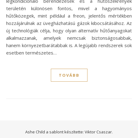
légkondicionáló berendezések és a hűtőszekrények
területén különösen fontos, mivel a hagyományos
hűtőközegek, mint például a freon, jelentős mértékben
hozzájárulnak az üvegházhatású gázok kibocsátásához. Az
új technológiák célja, hogy olyan alternatív hűtőanyagokat
alkalmazzanak, amelyek nemcsak biztonságosabbak,
hanem környezetbarátabbak is. A legújabb rendszerek sok
esetben természetes…
TOVÁBB
Ashe Child a sablont készítette:
Viktor Csaszar.