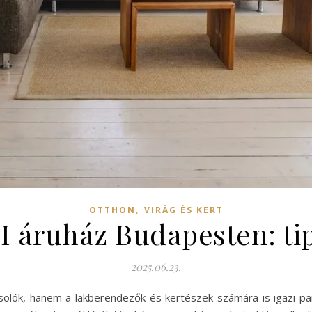
,
OTTHON
VIRÁG ÉS KERT
 áruház Budapesten: ti
2025.06.23.
olók, hanem a lakberendezők és kertészek számára is igazi par