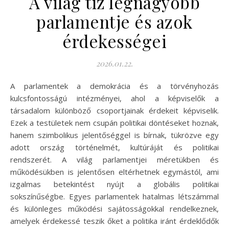
A világ tíz legnagyobb
parlamentje és azok
érdekességei
2026.01.22.
A parlamentek a demokrácia és a törvényhozás
kulcsfontosságú intézményei, ahol a képviselők a
társadalom különböző csoportjainak érdekeit képviselik.
Ezek a testületek nem csupán politikai döntéseket hoznak,
hanem szimbolikus jelentőséggel is bírnak, tükrözve egy
adott ország történelmét, kultúráját és politikai
rendszerét. A világ parlamentjei méretükben és
működésükben is jelentősen eltérhetnek egymástól, ami
izgalmas betekintést nyújt a globális politikai
sokszínűségbe. Egyes parlamentek hatalmas létszámmal
és különleges működési sajátosságokkal rendelkeznek,
amelyek érdekessé teszik őket a politika iránt érdeklődők