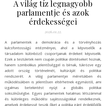
A világ tíz legnagyobb
parlamentje és azok
érdekességei
2026.01.22.
A parlamentek a demokrácia és a törvényhozás
kulcsfontosságú intézményei, ahol a képviselők a
társadalom különböző csoportjainak érdekeit képviselik.
Ezek a testületek nem csupán politikai döntéseket hoznak,
hanem szimbolikus jelentőséggel is bírnak, tükrözve egy
adott ország történelmét, kultúráját és politikai
rendszerét. A világ parlamentjei méretükben és
működésükben is jelentősen eltérhetnek egymástól, ami
izgalmas betekintést nyújt a globális politikai
sokszínűségbe. Egyes parlamentek hatalmas létszámmal
és különleges működési sajátosságokkal rendelkeznek,
amelyek érdekessé teszik őket a politika iránt érdeklődők