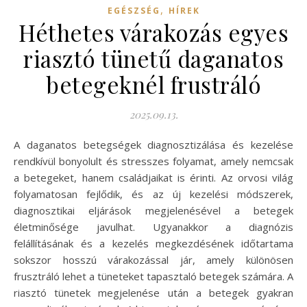
,
EGÉSZSÉG
HÍREK
Héthetes várakozás egyes
riasztó tünetű daganatos
betegeknél frustráló
2025.09.13.
A daganatos betegségek diagnosztizálása és kezelése
rendkívül bonyolult és stresszes folyamat, amely nemcsak
a betegeket, hanem családjaikat is érinti. Az orvosi világ
folyamatosan fejlődik, és az új kezelési módszerek,
diagnosztikai eljárások megjelenésével a betegek
életminősége javulhat. Ugyanakkor a diagnózis
felállításának és a kezelés megkezdésének időtartama
sokszor hosszú várakozással jár, amely különösen
frusztráló lehet a tüneteket tapasztaló betegek számára. A
riasztó tünetek megjelenése után a betegek gyakran