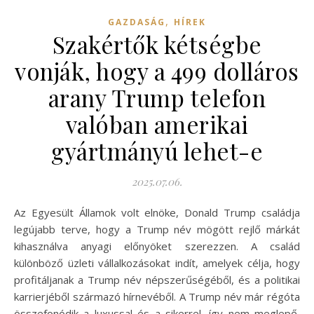
,
GAZDASÁG
HÍREK
Szakértők kétségbe
vonják, hogy a 499 dolláros
arany Trump telefon
valóban amerikai
gyártmányú lehet-e
2025.07.06.
Az Egyesült Államok volt elnöke, Donald Trump családja
legújabb terve, hogy a Trump név mögött rejlő márkát
kihasználva anyagi előnyöket szerezzen. A család
különböző üzleti vállalkozásokat indít, amelyek célja, hogy
profitáljanak a Trump név népszerűségéből, és a politikai
karrierjéből származó hírnevéből. A Trump név már régóta
összefonódik a luxussal és a sikerrel, így nem meglepő,