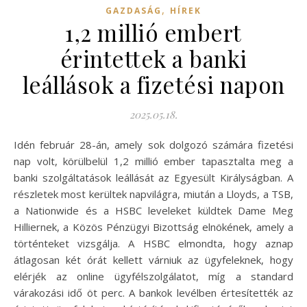
,
GAZDASÁG
HÍREK
1,2 millió embert
érintettek a banki
leállások a fizetési napon
2025.05.18.
Idén február 28-án, amely sok dolgozó számára fizetési
nap volt, körülbelül 1,2 millió ember tapasztalta meg a
banki szolgáltatások leállását az Egyesült Királyságban. A
részletek most kerültek napvilágra, miután a Lloyds, a TSB,
a Nationwide és a HSBC leveleket küldtek Dame Meg
Hilliernek, a Közös Pénzügyi Bizottság elnökének, amely a
történteket vizsgálja. A HSBC elmondta, hogy aznap
átlagosan két órát kellett várniuk az ügyfeleknek, hogy
elérjék az online ügyfélszolgálatot, míg a standard
várakozási idő öt perc. A bankok levélben értesítették az