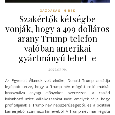
,
GAZDASÁG
HÍREK
Szakértők kétségbe
vonják, hogy a 499 dolláros
arany Trump telefon
valóban amerikai
gyártmányú lehet-e
2025.07.06.
Az Egyesült Államok volt elnöke, Donald Trump családja
legújabb terve, hogy a Trump név mögött rejlő márkát
kihasználva anyagi előnyöket szerezzen. A család
különböző üzleti vállalkozásokat indít, amelyek célja, hogy
profitáljanak a Trump név népszerűségéből, és a politikai
karrierjéből származó hírnevéből. A Trump név már régóta