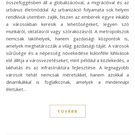
összefüggésben áll a globalizációval, a migrációval és az
urbánus életmóddal. Az urbanizáció folyamata sok helyen
rendkívüli ütemben zajlik, hiszen az emberek egyre inkább
a városokban keresik a lehetőségeket, legyen szó
munkáról, oktatásról vagy szórakozásról. A metropoliszok
nemcsak lakóhelyek, hanem gazdasági központok is,
amelyek meghatározzák a világ gazdasági táját. A városok
sűrűsége és a népesség növekedése különféle kihívások
elé állítja a városvezetéseket, mint például a közlekedés, a
lakhatás és az infrastruktúra fejlesztése. A legnagyobb
városok tehát nemcsak méretükkel, hanem azokkal a
dinamikákkal is foglalkoznak, amelyek a mindennapi
életüket…
TOVÁBB