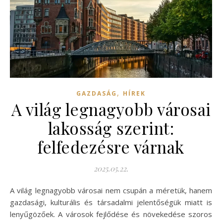
,
GAZDASÁG
HÍREK
A világ legnagyobb városai
lakosság szerint:
felfedezésre várnak
2025.05.22.
A világ legnagyobb városai nem csupán a méretük, hanem
gazdasági, kulturális és társadalmi jelentőségük miatt is
lenyűgözőek. A városok fejlődése és növekedése szoros