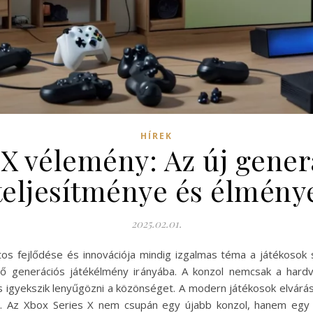
HÍREK
 X vélemény: Az új gener
teljesítménye és élmény
2025.02.01.
tos fejlődése és innovációja mindig izgalmas téma a játékoso
ő generációs játékélmény irányába. A konzol nemcsak a hardv
is igyekszik lenyűgözni a közönséget. A modern játékosok elvárás
l. Az Xbox Series X nem csupán egy újabb konzol, hanem egy 