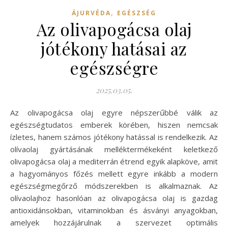
,
ÁJURVÉDA
EGÉSZSÉG
Az olivapogácsa olaj
jótékony hatásai az
egészségre
2025.03.05.
Az olivapogácsa olaj egyre népszerűbbé válik az
egészségtudatos emberek körében, hiszen nemcsak
ízletes, hanem számos jótékony hatással is rendelkezik. Az
olívaolaj gyártásának melléktermékeként keletkező
olivapogácsa olaj a mediterrán étrend egyik alapköve, amit
a hagyományos főzés mellett egyre inkább a modern
egészségmegőrző módszerekben is alkalmaznak. Az
olívaolajhoz hasonlóan az olivapogácsa olaj is gazdag
antioxidánsokban, vitaminokban és ásványi anyagokban,
amelyek hozzájárulnak a szervezet optimális