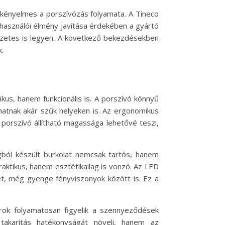
 kényelmes a porszívózás folyamata. A Tineco
elhasználói élmény javítása érdekében a gyártó
vezetes is legyen. A következő bekezdésekben
.
s, hanem funkcionális is. A porszívó könnyű
hatnak akár szűk helyeken is. Az ergonomikus
 porszívó állítható magassága lehetővé teszi,
ból készült burkolat nemcsak tartós, hanem
raktikus, hanem esztétikailag is vonzó. Az LED
ket, még gyenge fényviszonyok között is. Ez a
zorok folyamatosan figyelik a szennyeződések
takarítás hatékonyságát növeli, hanem az