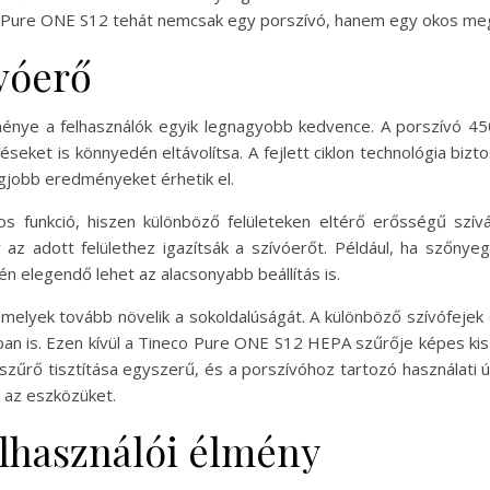
neco Pure ONE S12 tehát nemcsak egy porszívó, hanem egy okos m
ívóerő
énye a felhasználók egyik legnagyobb kedvence. A porszívó 450
ket is könnyedén eltávolítsa. A fejlett ciklon technológia bizto
legjobb eredményeket érhetik el.
ntos funkció, hiszen különböző felületeken eltérő erősségű sz
 az adott felülethez igazítsák a szívóerőt. Például, ha szőnye
n elegendő lehet az alacsonyabb beállítás is.
amelyek tovább növelik a sokoldalúságát. A különböző szívófejek 
an is. Ezen kívül a Tineco Pure ONE S12 HEPA szűrője képes kiszű
A szűrő tisztítása egyszerű, és a porszívóhoz tartozó használat
k az eszközüket.
elhasználói élmény