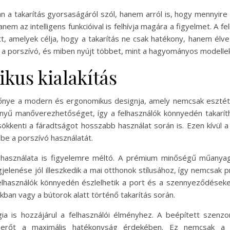
 a takarítás gyorsaságáról szól, hanem arról is, hogy mennyire
m az intelligens funkcióival is felhívja magára a figyelmet. A f
t, amelyek célja, hogy a takarítás ne csak hatékony, hanem él
z a porszívó, és miben nyújt többet, mint a hagyományos modellek
kus kialakítás
nye a modern és ergonomikus designja, amely nemcsak esztétiku
nnyű manőverezhetőséget, így a felhasználók könnyedén takarít
ökkenti a fáradtságot hosszabb használat során is. Ezen kívül a
 be a porszívó használatát.
használata is figyelemre méltó. A prémium minőségű műanyag
elenése jól illeszkedik a mai otthonok stílusához, így nemcsak p
a felhasználók könnyedén észlelhetik a port és a szennyeződése
kban vagy a bútorok alatt történő takarítás során.
ógia is hozzájárul a felhasználói élményhez. A beépített szen
zívóerőt a maximális hatékonyság érdekében. Ez nemcsak a 