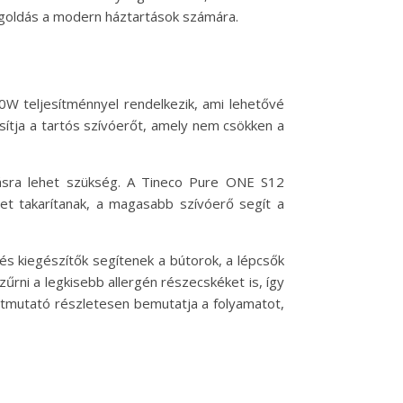
egoldás a modern háztartások számára.
W teljesítménnyel rendelkezik, ami lehetővé
sítja a tartós szívóerőt, amely nem csökken a
ívásra lehet szükség. A Tineco Pure ONE S12
get takarítanak, a magasabb szívóerő segít a
és kiegészítők segítenek a bútorok, a lépcsők
rni a legkisebb allergén részecskéket is, így
i útmutató részletesen bemutatja a folyamatot,