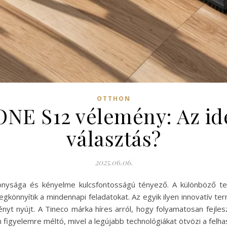
OTTHON
ONE S12 vélemény: Az ide
választás?
2025.06.06.
onysága és kényelme kulcsfontosságú tényező. A különböző te
gkönnyítik a mindennapi feladatokat. Az egyik ilyen innovatív t
ényt nyújt. A Tineco márka híres arról, hogy folyamatosan fejles
igyelemre méltó, mivel a legújabb technológiákat ötvözi a felhasz