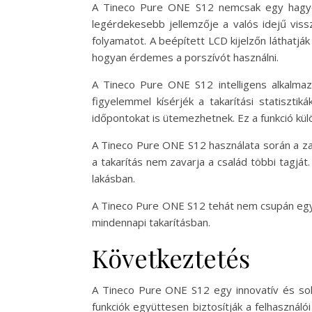
A Tineco Pure ONE S12 nemcsak egy hagyom
legérdekesebb jellemzője a valós idejű viss
folyamatot. A beépített LCD kijelzőn láthatják
hogyan érdemes a porszívót használni.
A Tineco Pure ONE S12 intelligens alkalmazá
figyelemmel kísérjék a takarítási statisztiká
időpontokat is ütemezhetnek. Ez a funkció kül
A Tineco Pure ONE S12 használata során a za
a takarítás nem zavarja a család többi tagját.
lakásban.
A Tineco Pure ONE S12 tehát nem csupán egy 
mindennapi takarításban.
Következtetés
A Tineco Pure ONE S12 egy innovatív és sokol
funkciók együttesen biztosítják a felhaszná