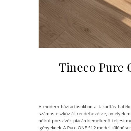
Tineco Pure 
A modern háztartásokban a takarítás haték
számos eszköz áll rendelkezésre, amelyek me
nélküli porszívók piacán kiemelkedő teljesítm
igényeknek. A Pure ONE S12 modell különösen f