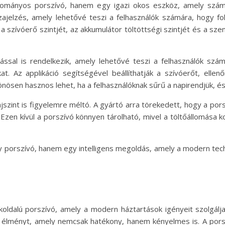
ányos porszívó, hanem egy igazi okos eszköz, amely számos i
zajelzés, amely lehetővé teszi a felhasználók számára, hogy 
 a szívóerő szintjét, az akkumulátor töltöttségi szintjét és a sz
ssal is rendelkezik, amely lehetővé teszi a felhasználók számá
kat. Az applikáció segítségével beállíthatják a szívóerőt, ellenő
önösen hasznos lehet, ha a felhasználóknak sűrű a napirendjük, és
jszint is figyelemre méltó. A gyártó arra törekedett, hogy a po
 Ezen kívül a porszívó könnyen tárolható, mivel a töltőállomása k
porszívó, hanem egy intelligens megoldás, amely a modern techno
dalú porszívó, amely a modern háztartások igényeit szolgálja k
lói élményt, amely nemcsak hatékony, hanem kényelmes is. A po