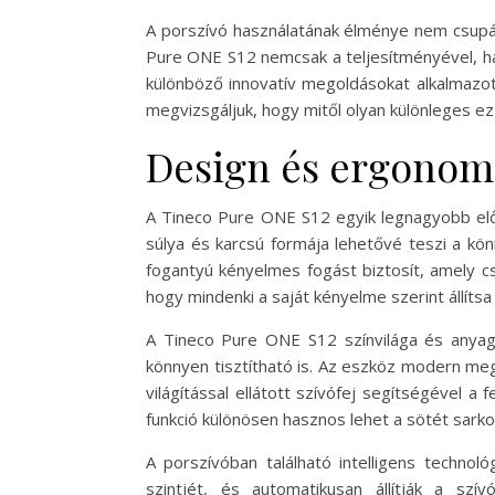
A porszívó használatának élménye nem csupán
Pure ONE S12 nemcsak a teljesítményével, hane
különböző innovatív megoldásokat alkalmazot
megvizsgáljuk, hogy mitől olyan különleges e
Design és ergonomi
A Tineco Pure ONE S12 egyik legnagyobb elő
súlya és karcsú formája lehetővé teszi a kö
fogantyú kényelmes fogást biztosít, amely cs
hogy mindenki a saját kényelme szerint állítsa
A Tineco Pure ONE S12 színvilága és anyag
könnyen tisztítható is. Az eszköz modern megj
világítással ellátott szívófej segítségével 
funkció különösen hasznos lehet a sötét sarko
A porszívóban található intelligens technol
szintjét, és automatikusan állítják a s