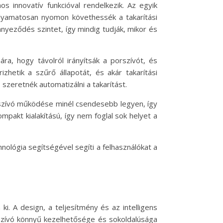
nnovatív funkcióval rendelkezik. Az egyik
folyamatosan nyomon követhessék a takarítási
ennyeződés szintet, így mindig tudják, mikor és
ra, hogy távolról irányítsák a porszívót, és
rizhetik a szűrő állapotát, és akár takarítási
 szeretnék automatizálni a takarítást.
rszívó működése minél csendesebb legyen, így
ompakt kialakítású, így nem foglal sok helyet a
lógia segítségével segíti a felhasználókat a
i. A design, a teljesítmény és az intelligens
rszívó könnyű kezelhetősége és sokoldalúsága