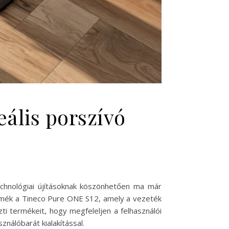
ális porszívó
chnológiai újításoknak köszönhetően ma már
ermék a Tineco Pure ONE S12, amely a vezeték
zti termékeit, hogy megfeleljen a felhasználói
nálóbarát kialakítással.