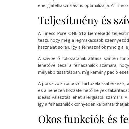
energiafelhasználást is optimalizálja. A Ti
Teljesítmény és sz
A Tineco Pure ONE S12 kiemelkedő teljesítm
teszi, hogy még a legmakacsabb szennyeződése
használat során, így a felhasználók mindig a 
A szívóerő fokozatának állítása szintén fo
lehetővé teszi a felhasználók számára, hogy
mélyebb tisztításban, míg kemény padló eseté
A porszívó különböző tartozékokkal érkezik, 
és a nehezen hozzáférhető helyek takarításáb
ideális választás lehet allergiások számára. 
így a felhasználók könnyedén karbantarthatjá
Okos funkciók és f