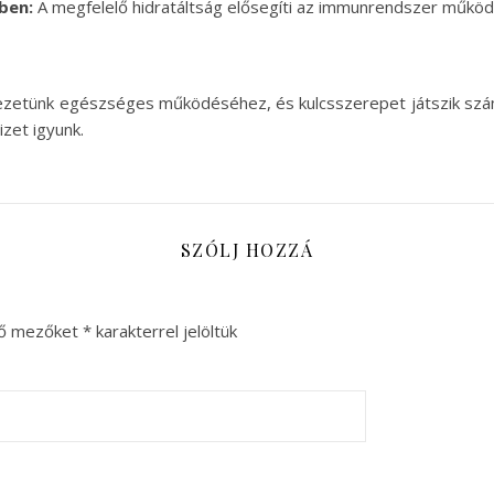
ben:
A megfelelő hidratáltság elősegíti az immunrendszer működ
rvezetünk egészséges működéséhez, és kulcsszerepet játszik sz
zet igyunk.
SZÓLJ HOZZÁ
ző mezőket
*
karakterrel jelöltük