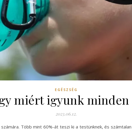
EGÉSZSÉG
ogy miért igyunk minden 
2023.06.12.
számára. Több mint 60%-át teszi ki a testünknek, és számtalan ku