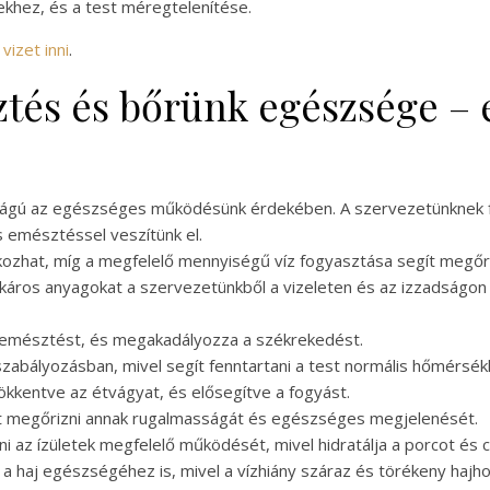
ekhez, és a test méregtelenítése.
izet inni
.
ztés és bőrünk egészsége – 
sságú az egészséges működésünk érdekében. A szervezetünknek 
és emésztéssel veszítünk el.
ozhat, míg a megfelelő mennyiségű víz fogyasztása segít megőriz
 a káros anyagokat a szervezetünkből a vizeleten és az izzadságon
 emésztést, és megakadályozza a székrekedést.
zabályozásban, mivel segít fenntartani a test normális hőmérsékl
ökkentve az étvágyat, és elősegítve a fogyást.
egít megőrizni annak rugalmasságát és egészséges megjelenését.
i az ízületek megfelelő működését, mivel hidratálja a porcot és c
 a haj egészségéhez is, mivel a vízhiány száraz és törékeny hajh