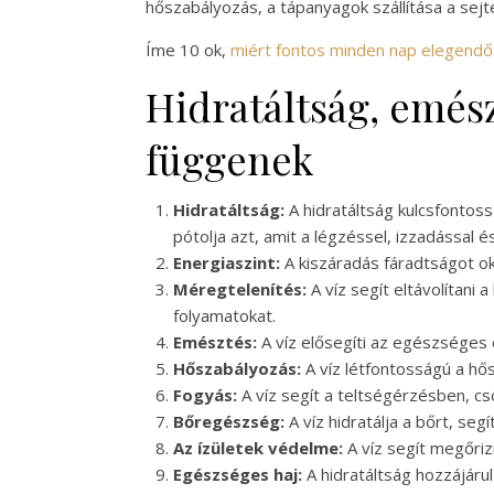
hőszabályozás, a tápanyagok szállítása a sejt
Íme 10 ok,
miért fontos minden nap elegendő v
Hidratáltság, emés
függenek
Hidratáltság:
A hidratáltság kulcsfonto
pótolja azt, amit a légzéssel, izzadással 
Energiaszint:
A kiszáradás fáradtságot ok
Méregtelenítés:
A víz segít eltávolítani
folyamatokat.
Emésztés:
A víz elősegíti az egészséges
Hőszabályozás:
A víz létfontosságú a hős
Fogyás:
A víz segít a teltségérzésben, cs
Bőregészség:
A víz hidratálja a bőrt, s
Az ízületek védelme:
A víz segít megőrizn
Egészséges haj:
A hidratáltság hozzájárul