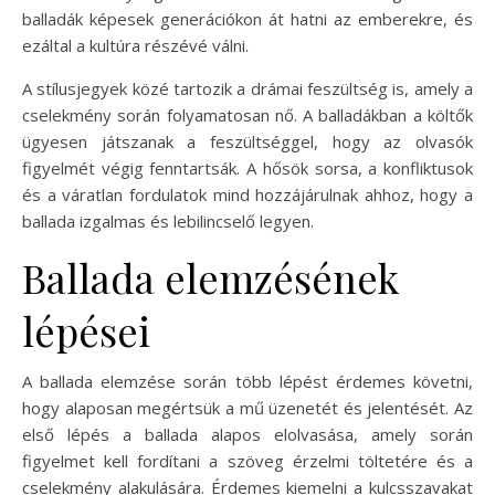
balladák képesek generációkon át hatni az emberekre, és
ezáltal a kultúra részévé válni.
A stílusjegyek közé tartozik a drámai feszültség is, amely a
cselekmény során folyamatosan nő. A balladákban a költők
ügyesen játszanak a feszültséggel, hogy az olvasók
figyelmét végig fenntartsák. A hősök sorsa, a konfliktusok
és a váratlan fordulatok mind hozzájárulnak ahhoz, hogy a
ballada izgalmas és lebilincselő legyen.
Ballada elemzésének
lépései
A ballada elemzése során több lépést érdemes követni,
hogy alaposan megértsük a mű üzenetét és jelentését. Az
első lépés a ballada alapos elolvasása, amely során
figyelmet kell fordítani a szöveg érzelmi töltetére és a
cselekmény alakulására. Érdemes kiemelni a kulcsszavakat