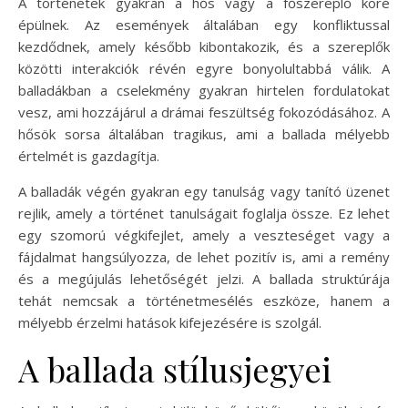
A történetek gyakran a hős vagy a főszereplő köré
épülnek. Az események általában egy konfliktussal
kezdődnek, amely később kibontakozik, és a szereplők
közötti interakciók révén egyre bonyolultabbá válik. A
balladákban a cselekmény gyakran hirtelen fordulatokat
vesz, ami hozzájárul a drámai feszültség fokozódásához. A
hősök sorsa általában tragikus, ami a ballada mélyebb
értelmét is gazdagítja.
A balladák végén gyakran egy tanulság vagy tanító üzenet
rejlik, amely a történet tanulságait foglalja össze. Ez lehet
egy szomorú végkifejlet, amely a veszteséget vagy a
fájdalmat hangsúlyozza, de lehet pozitív is, ami a remény
és a megújulás lehetőségét jelzi. A ballada struktúrája
tehát nemcsak a történetmesélés eszköze, hanem a
mélyebb érzelmi hatások kifejezésére is szolgál.
A ballada stílusjegyei