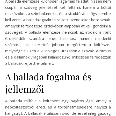
A ballada elemzése különösen izgalmas feladat, hiszen nem
csupán a szöveg jelentését kell feltárni, hanem a költői
eszközöket, a szimbólumokat és a struktúrát is figyelembe
kell venni. A balladák gyakran rejtett üzeneteket hordoznak,
amelyek felfedezése érdekében alaposan át kell gondolni a
szöveget. A ballada elemzése nemcsak az irodalom iránt
érdeklődők számára lehet hasznos, hanem mindenki
számára, aki szeretné jobban megérteni a költészet
mélységeit. Ezen a különleges utazáson a szavak, a ritmus
és a dallamok világában kalandozunk, miközben felfedezzük
a balladák rejtett értelmeit.
A ballada fogalma és
jellemzői
A ballada műfaja a költészet egy sajátos ága, amely a
népköltészetből ered, és a történetmesélésre helyezi a
hangsúlyt. A balladák általában rövid, de érzelmileg gazdag