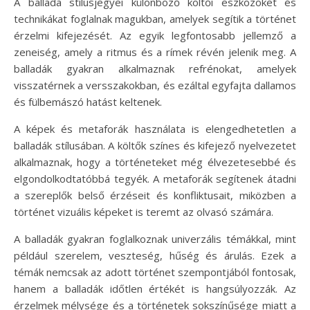
A ballada stílusjegyei különböző költői eszközöket és
technikákat foglalnak magukban, amelyek segítik a történet
érzelmi kifejezését. Az egyik legfontosabb jellemző a
zeneiség, amely a ritmus és a rímek révén jelenik meg. A
balladák gyakran alkalmaznak refrénokat, amelyek
visszatérnek a versszakokban, és ezáltal egyfajta dallamos
és fülbemászó hatást keltenek.
A képek és metaforák használata is elengedhetetlen a
balladák stílusában. A költők színes és kifejező nyelvezetet
alkalmaznak, hogy a történeteket még élvezetesebbé és
elgondolkodtatóbbá tegyék. A metaforák segítenek átadni
a szereplők belső érzéseit és konfliktusait, miközben a
történet vizuális képeket is teremt az olvasó számára.
A balladák gyakran foglalkoznak univerzális témákkal, mint
például szerelem, veszteség, hűség és árulás. Ezek a
témák nemcsak az adott történet szempontjából fontosak,
hanem a balladák időtlen értékét is hangsúlyozzák. Az
érzelmek mélysége és a történetek sokszínűsége miatt a