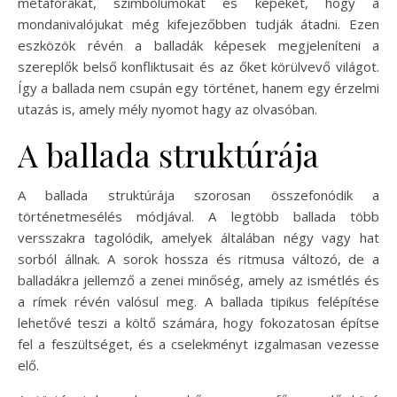
metaforákat, szimbólumokat és képeket, hogy a
mondanivalójukat még kifejezőbben tudják átadni. Ezen
eszközök révén a balladák képesek megjeleníteni a
szereplők belső konfliktusait és az őket körülvevő világot.
Így a ballada nem csupán egy történet, hanem egy érzelmi
utazás is, amely mély nyomot hagy az olvasóban.
A ballada struktúrája
A ballada struktúrája szorosan összefonódik a
történetmesélés módjával. A legtöbb ballada több
versszakra tagolódik, amelyek általában négy vagy hat
sorból állnak. A sorok hossza és ritmusa változó, de a
balladákra jellemző a zenei minőség, amely az ismétlés és
a rímek révén valósul meg. A ballada tipikus felépítése
lehetővé teszi a költő számára, hogy fokozatosan építse
fel a feszültséget, és a cselekményt izgalmasan vezesse
elő.