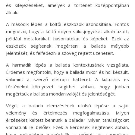
és kifejezéseket, amelyek a történet középpontjában
állnak.
A második lépés a költői eszközök azonosítása. Fontos
megnézni, hogy a költő milyen stílusjegyeket alkalmazott,
például metaforákat, hasonlatokat és képeket. Ezek az
eszközök segítenek megérteni a ballada mélyebb
jelentését, és felfedezni a szöveg rejtett üzeneteit.
A harmadik lépés a ballada kontextusának vizsgálata.
Érdemes megfontolni, hogy a ballada mikor és hol készült,
valamint a szerző életrajzi hátterét. A kulturális és
történelmi környezet segíthet abban, hogy jobban
megértsük a ballada mondanivalóját és jelentőségét.
Végül, a ballada elemzésének utolsó lépése a saját
vélemény és értelmezés megfogalmazása. Milyen
érzéseket keltett bennünk a ballada? Milyen tanulságokat
vonhatunk le belőle? Ezek a kérdések segítenek abban,
hogy mélyebben megértsük a művet, és személyes