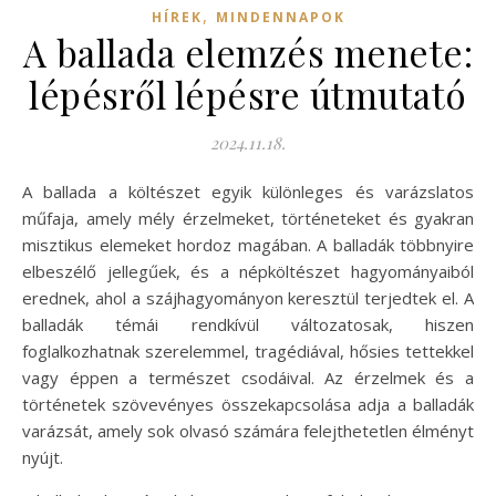
,
HÍREK
MINDENNAPOK
A ballada elemzés menete:
lépésről lépésre útmutató
2024.11.18.
A ballada a költészet egyik különleges és varázslatos
műfaja, amely mély érzelmeket, történeteket és gyakran
misztikus elemeket hordoz magában. A balladák többnyire
elbeszélő jellegűek, és a népköltészet hagyományaiból
erednek, ahol a szájhagyományon keresztül terjedtek el. A
balladák témái rendkívül változatosak, hiszen
foglalkozhatnak szerelemmel, tragédiával, hősies tettekkel
vagy éppen a természet csodáival. Az érzelmek és a
történetek szövevényes összekapcsolása adja a balladák
varázsát, amely sok olvasó számára felejthetetlen élményt
nyújt.