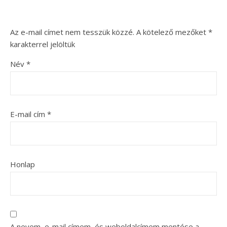
Az e-mail címet nem tesszük közzé.
A kötelező mezőket
*
karakterrel jelöltük
Név
*
E-mail cím
*
Honlap
A nevem, e-mail címem, és weboldalcímem mentése a