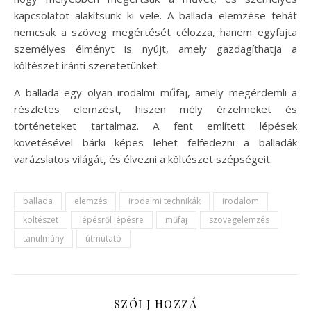
kapcsolatot alakítsunk ki vele. A ballada elemzése tehát
nemcsak a szöveg megértését célozza, hanem egyfajta
személyes élményt is nyújt, amely gazdagíthatja a
költészet iránti szeretetünket.
A ballada egy olyan irodalmi műfaj, amely megérdemli a
részletes elemzést, hiszen mély érzelmeket és
történeteket tartalmaz. A fent említett lépések
követésével bárki képes lehet felfedezni a balladák
varázslatos világát, és élvezni a költészet szépségeit.
ballada
elemzés
irodalmi technikák
irodalom
költészet
lépésről lépésre
műfaj
szövegelemzés
tanulmány
útmutató
SZÓLJ HOZZÁ