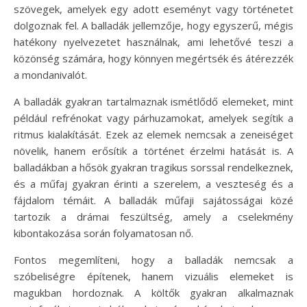
szövegek, amelyek egy adott eseményt vagy történetet
dolgoznak fel. A balladák jellemzője, hogy egyszerű, mégis
hatékony nyelvezetet használnak, ami lehetővé teszi a
közönség számára, hogy könnyen megértsék és átérezzék
a mondanivalót.
A balladák gyakran tartalmaznak ismétlődő elemeket, mint
például refrénokat vagy párhuzamokat, amelyek segítik a
ritmus kialakítását. Ezek az elemek nemcsak a zeneiséget
növelik, hanem erősítik a történet érzelmi hatását is. A
balladákban a hősök gyakran tragikus sorssal rendelkeznek,
és a műfaj gyakran érinti a szerelem, a veszteség és a
fájdalom témáit. A balladák műfaji sajátosságai közé
tartozik a drámai feszültség, amely a cselekmény
kibontakozása során folyamatosan nő.
Fontos megemlíteni, hogy a balladák nemcsak a
szóbeliségre építenek, hanem vizuális elemeket is
magukban hordoznak. A költők gyakran alkalmaznak