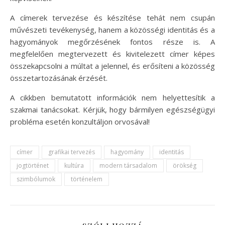
A címerek tervezése és készítése tehát nem csupán
művészeti tevékenység, hanem a közösségi identitás és a
hagyományok megőrzésének fontos része is. A
megfelelően megtervezett és kivitelezett címer képes
összekapcsolni a múltat a jelennel, és erősíteni a közösség
összetartozásának érzését.
A cikkben bemutatott információk nem helyettesítik a
szakmai tanácsokat. Kérjük, hogy bármilyen egészségügyi
probléma esetén konzultáljon orvosával!
címer
grafikai tervezés
hagyomány
identitás
jogtörténet
kultúra
modern társadalom
örökség
szimbólumok
történelem