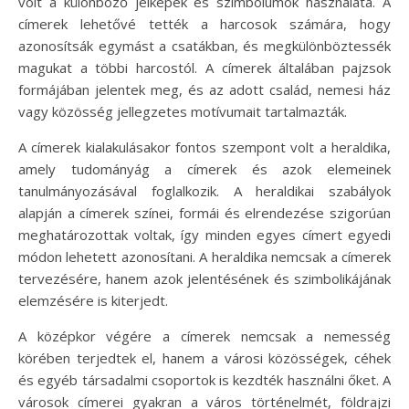
volt a különböző jelképek és szimbólumok használata. A
címerek lehetővé tették a harcosok számára, hogy
azonosítsák egymást a csatákban, és megkülönböztessék
magukat a többi harcostól. A címerek általában pajzsok
formájában jelentek meg, és az adott család, nemesi ház
vagy közösség jellegzetes motívumait tartalmazták.
A címerek kialakulásakor fontos szempont volt a heraldika,
amely tudományág a címerek és azok elemeinek
tanulmányozásával foglalkozik. A heraldikai szabályok
alapján a címerek színei, formái és elrendezése szigorúan
meghatározottak voltak, így minden egyes címert egyedi
módon lehetett azonosítani. A heraldika nemcsak a címerek
tervezésére, hanem azok jelentésének és szimbolikájának
elemzésére is kiterjedt.
A középkor végére a címerek nemcsak a nemesség
körében terjedtek el, hanem a városi közösségek, céhek
és egyéb társadalmi csoportok is kezdték használni őket. A
városok címerei gyakran a város történelmét, földrajzi