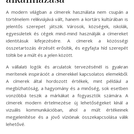
A modern világban a címerek használata nem csupán a
történelem relikviájává vált, hanem a kortárs kultúrában is
jelentős szerepet játszik. Városok, községek, iskolák,
egyesületek és cégek mind-mind használják a címereket
identitásuk kifejezésére. A címerek a közösségi
összetartozás érzését erősítik, és egyfajta híd szerepét
töltik be a múlt és a jelen között.
A vállalati logók és arculatok tervezésénél is gyakran
merítenek inspirációt a címerekkel kapcsolatos elemekből.
A címerek által hordozott értékek, mint például a
megbízhatóság, a hagyomány és a minőség, sok esetben
vonzóbbá teszik a márkákat a fogyasztók számára. A
címerek modern értelmezése új lehetőségeket kínál a
vizuális kommunikációban, ahol a múlt értékeinek
megjelenítése és a jövő vízióinak összekapcsolása válik
lehetővé.