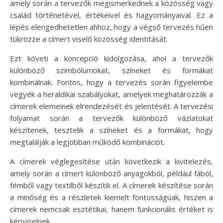
amely során a tervezők megismerkednek a közösség vagy
család történetével, értékeivel és hagyományaival. Ez a
lépés elengedhetetlen ahhoz, hogy a végső tervezés hűen
tükrözze a címert viselő közösség identitását.
Ezt követi a koncepció kidolgozása, ahol a tervezők
különböző szimbólumokat, színeket és formákat
kombinálnak. Fontos, hogy a tervezés során figyelembe
vegyék a heraldikai szabályokat, amelyek meghatározzák a
címerek elemeinek elrendezését és jelentését. A tervezési
folyamat során a tervezők különböző vázlatokat
készítenek, tesztelik a színeket és a formákat, hogy
megtalálják a legjobban működő kombinációt.
A címerek véglegesítése után következik a kivitelezés,
amely során a címert különböző anyagokból, például fából,
fémből vagy textilből készítik el. A címerek készítése során
a minőség és a részletek kiemelt fontosságúak, hiszen a
címerek nemcsak esztétikai, hanem funkcionális értéket is
képviselnek.