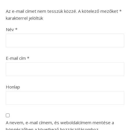
Az e-mail címet nem tesszük közzé.
A kötelező mezőket
*
karakterrel jelöltük
Név
*
E-mail cím
*
Honlap
A nevem, e-mail címem, és weboldalcímem mentése a
böngészőben a következő hozzászólásomhoz.