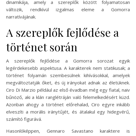
dinamikája, amely a szereplők között folyamatosan
változik, rendkívül izgalmas eleme a Gomorra
narratívájának.
A szereplők fejlődése a
történet során
A szereplők fejlődése a Gomorra sorozat egyik
legérdekesebb aspektusa. A karakterek nem statikusak; a
történet folyamán szembesülnek kihívásokkal, amelyek
megváltoztatják őket, és új irányokat adnak az életüknek.
Ciro Di Marzio például az első évadban még egy fiatal, naiv
bűnöző, aki a klán ranglétráján való felemelkedésért küzd.
Azonban ahogy a történet előrehalad, Ciro egyre inkább
elveszíti a morális iránytűjét, és átalakul egy hidegvérű,
számító figurává.
Hasonlóképpen, Gennaro Savastano karaktere is