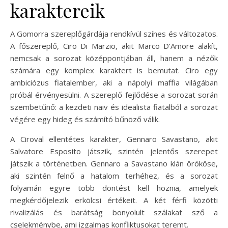
karaktereik
A Gomorra szereplőgárdája rendkívül színes és változatos.
A főszereplő, Ciro Di Marzio, akit Marco D’Amore alakít,
nemcsak a sorozat középpontjában áll, hanem a nézők
számára egy komplex karaktert is bemutat. Ciro egy
ambiciózus fiatalember, aki a nápolyi maffia világában
próbál érvényesülni. A szereplő fejlődése a sorozat során
szembetűnő: a kezdeti naiv és idealista fiatalból a sorozat
végére egy hideg és számító bűnöző válik.
A Ciroval ellentétes karakter, Gennaro Savastano, akit
Salvatore Esposito játszik, szintén jelentős szerepet
játszik a történetben. Gennaro a Savastano klán örököse,
aki szintén felnő a hatalom terhéhez, és a sorozat
folyamán egyre több döntést kell hoznia, amelyek
megkérdőjelezik erkölcsi értékeit. A két férfi közötti
rivalizálás és barátság bonyolult szálakat sző a
cselekménybe, ami izgalmas konfliktusokat teremt.