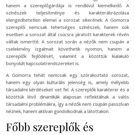
hanem a szereplőgárdája is rendkívül kiemelkedő. A
színészek teljesítménye és karakterábrázolása
elengedhetetlen elemei a sorozat sikerének. A Gomorra
szereplői nemcsak tehetséges színészek, hanem sok
esetben a sorozat által csúcsra járatott karakterek révén
váltak ismertté. A sorozat során a nézők nem csupán a
cselekmény izgalmait követhetik nyomon, hanem a
szereplők fejlődését, valamint a közöttük kialakuló
bonyolult kapcsolatrendszereket is.
A Gomorra tehát nemcsak egy szórakoztató sorozat,
hanem egy olyan kulturális jelenség is, amely mélyebb
társadalmi kérdéseket vet fel. A szereplők karakterei és a
közöttük lévő dinamikák alaposan reflektálnak a valós
társadalmi problémákra, így a nézők nem csupán passzívan
néznek, hanem aktívan gondolkodnak a látottakon.
Főbb szereplők és