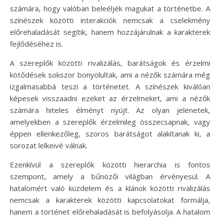
számára, hogy valóban beleéljék magukat a történetbe. A
színészek közötti interakciók nemcsak a cselekmény
előrehaladását segítik, hanem hozzájárulnak a karakterek
fejlődéséhez is.
A szereplők közötti rivalizálás, barátságok és érzelmi
kötődések sokszor bonyolultak, ami a nézők számára még
izgalmasabbá teszi a történetet. A színészek kiválóan
képesek visszaadni ezeket az érzelmeket, ami a nézők
számára hiteles élményt nyújt. Az olyan jelenetek,
amelyekben a szereplők érzelmileg összecsapnak, vagy
éppen ellenkezőleg, szoros barátságot alakítanak ki, a
sorozat lelkeivé válnak.
Ezenkívül a szereplők közötti hierarchia is fontos
szempont, amely a bűnözői világban érvényesül. A
hatalomért való küzdelem és a klánok közötti rivalizálás
nemcsak a karakterek közötti kapcsolatokat formálja,
hanem a történet előrehaladását is befolyásolja. A hatalom