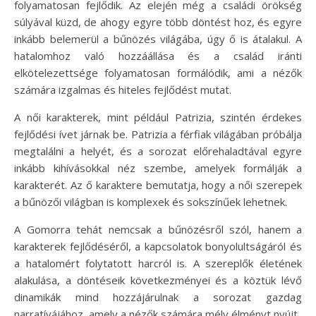
folyamatosan fejlődik. Az elején még a családi örökség
súlyával küzd, de ahogy egyre több döntést hoz, és egyre
inkább belemerül a bűnözés világába, úgy ő is átalakul. A
hatalomhoz való hozzáállása és a család iránti
elkötelezettsége folyamatosan formálódik, ami a nézők
számára izgalmas és hiteles fejlődést mutat.
A női karakterek, mint például Patrizia, szintén érdekes
fejlődési ívet járnak be. Patrizia a férfiak világában próbálja
megtalálni a helyét, és a sorozat előrehaladtával egyre
inkább kihívásokkal néz szembe, amelyek formálják a
karakterét. Az ő karaktere bemutatja, hogy a női szerepek
a bűnözői világban is komplexek és sokszínűek lehetnek.
A Gomorra tehát nemcsak a bűnözésről szól, hanem a
karakterek fejlődéséről, a kapcsolatok bonyolultságáról és
a hatalomért folytatott harcról is. A szereplők életének
alakulása, a döntéseik következményei és a köztük lévő
dinamikák mind hozzájárulnak a sorozat gazdag
narratívájához, amely a nézők számára mély élményt nyújt.