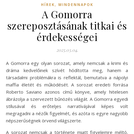
,
HÍREK
MINDENNAPOK
A Gomorra
szereposztásának titkai és
érdekességei
2025.03.04.
A Gomorra egy olyan sorozat, amely nemcsak a krimi és
dráma kedvelőinek szívét hódította meg, hanem a
társadalmi problémákra is reflektál, bemutatva a nápolyi
maffia életét és működését. A sorozat eredeti forrása
Roberto Saviano azonos című könyve, amely hitelesen
ábrázolja a szervezett bűnözés világát. A Gomorra egyedi
stílusával és erőteljes narratívájával képes volt
megragadni a nézők figyelmét, és azóta is egyre nagyobb
népszerűségnek örvend világszerte.
A sorozat nemcsak a története miatt figyelemre méltó,