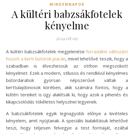
MINDENNAPOK
A kültéri babzsákfotelek
kényelme
2024.08.09.
A kültéri babzsákfotelek megjelenése
forradalmi változást
hozott a kerti bútorok piacán
, mivel lehetővé teszik, hogy a
szabadban is élvezhessük az otthon megszokott
kényelmet. Ezek a modern, stílusos és rendkívül kényelmes
bútordarabok gyorsan népszerűvé váltak a
kerttulajdonosok körében, akik számára fontos, hogy a
kültéri tereiket is úgy alakítsák ki, hogy azok a pihenés és
kikapcsolódás tökéletes helyszínei legyenek.
A babzsákfotelek egyik legnagyobb előnye a kivételes
kényelem, amit nyújtanak. A speciális kialakításuk lehetővé
teszi, hogy teljesen felvegye a test formáját, ezáltal