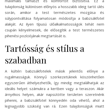
maximális támaszt és komfortot biztosítva. Ez a
tulajdonság különösen előnyös a hosszabb ideig tartó ülés
során, amikor a test természetes mozgása és
súlypontváltása folyamatosan módosítja a babzsákfotel
alakját. Az ilyen típusú ülőalkalmatosságok tehát nem
csupán kényelmesek, de elősegítik a test természetes
pihenési pozíciójának megtartását is.
Tartósság és stílus a
szabadban
A kültéri babzsákfotelek másik jelentős előnye a
rugalmasságuk. Könnyű szerkezetüknek köszönhetően
egyszerűen áthelyezhetők, így mindig megtalálhatjuk az
ideális helyet számukra a kertben vagy a teraszon. Akár
árnyékos helyen, akár napsütötte területen szeretnénk
pihenni, a babzsákfotel könnyedén oda vihető, ahol a
legnagyobb szükség van rá. Ezen tulajdonságuk miatt