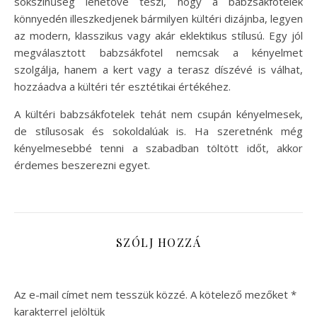
sokszínűség lehetővé teszi, hogy a babzsákfotelek
könnyedén illeszkedjenek bármilyen kültéri dizájnba, legyen
az modern, klasszikus vagy akár eklektikus stílusú. Egy jól
megválasztott babzsákfotel nemcsak a kényelmet
szolgálja, hanem a kert vagy a terasz díszévé is válhat,
hozzáadva a kültéri tér esztétikai értékéhez.
A kültéri babzsákfotelek tehát nem csupán kényelmesek,
de stílusosak és sokoldalúak is. Ha szeretnénk még
kényelmesebbé tenni a szabadban töltött időt, akkor
érdemes beszerezni egyet.
SZÓLJ HOZZÁ
Az e-mail címet nem tesszük közzé.
A kötelező mezőket
*
karakterrel jelöltük