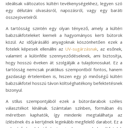
ideálisak változatos kültéri tevékenységekhez, legyen szó
egy délutáni olvasásról, napozásról, vagy egy baráti
összejövetelről.
A tartósság szintén egy olyan tényező, amely a kültéri
babzsákfoteleket kiemeli a hagyományos kerti bútorok
közül. Az időjárásálló anyagoknak köszönhetően ezek a
fotelek képesek ellenállni az
UV-sugárzásnak
, az esőnek,
valamint a különféle szennyeződéseknek, ami biztosítja,
hogy hosszú éveken át szolgálják a tulajdonosukat. Ez a
tartósság nemcsak praktikus szempontból fontos, hanem
gazdasági értelemben is, hiszen egy jó minőségű kültéri
babzsákfotel hosszú távon költséghatékony befektetésnek
bizonyul.
A stílus szempontjából ezek a bútordarabok széles
választékot kínálnak. Számtalan színben, formában és
méretben kaphatók, így mindenki megtalálhatja az
ízlésének és a kertjének leginkább megfelelő darabot. Ez a