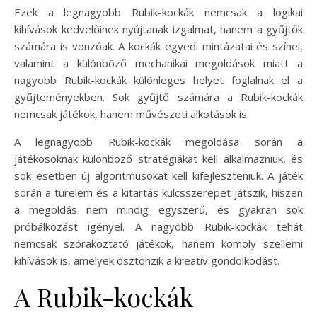
Ezek a legnagyobb Rubik-kockák nemcsak a logikai
kihívások kedvelőinek nyújtanak izgalmat, hanem a gyűjtők
számára is vonzóak. A kockák egyedi mintázatai és színei,
valamint a különböző mechanikai megoldások miatt a
nagyobb Rubik-kockák különleges helyet foglalnak el a
gyűjteményekben. Sok gyűjtő számára a Rubik-kockák
nemcsak játékok, hanem művészeti alkotások is.
A legnagyobb Rubik-kockák megoldása során a
játékosoknak különböző stratégiákat kell alkalmazniuk, és
sok esetben új algoritmusokat kell kifejleszteniük. A játék
során a türelem és a kitartás kulcsszerepet játszik, hiszen
a megoldás nem mindig egyszerű, és gyakran sok
próbálkozást igényel. A nagyobb Rubik-kockák tehát
nemcsak szórakoztató játékok, hanem komoly szellemi
kihívások is, amelyek ösztönzik a kreatív gondolkodást.
A Rubik-kockák