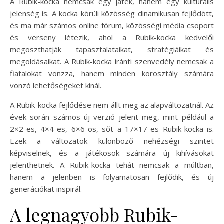
A Rubik-kocka nemcsak egy játék, hanem egy kulturális
jelenség is. A kocka körüli közösség dinamikusan fejlődött,
és ma már számos online fórum, közösségi média csoport
és verseny létezik, ahol a Rubik-kocka kedvelői
megoszthatják tapasztalataikat, stratégiáikat és
megoldásaikat. A Rubik-kocka iránti szenvedély nemcsak a
fiatalokat vonzza, hanem minden korosztály számára
vonzó lehetőségeket kínál.
A Rubik-kocka fejlődése nem állt meg az alapváltozatnál. Az
évek során számos új verzió jelent meg, mint például a
2×2-es, 4×4-es, 6×6-os, sőt a 17×17-es Rubik-kocka is.
Ezek a változatok különböző nehézségi szintet
képviselnek, és a játékosok számára új kihívásokat
jelenthetnek. A Rubik-kocka tehát nemcsak a múltban,
hanem a jelenben is folyamatosan fejlődik, és új
generációkat inspirál.
A legnagyobb Rubik-