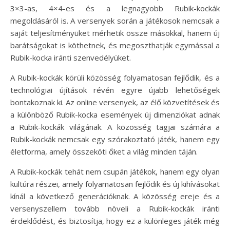
3×3-as, 4×4-es és a legnagyobb Rubik-kockák
megoldásáról is. A versenyek során a játékosok nemcsak a
saját teljesítményüket mérhetik össze másokkal, hanem új
barátságokat is köthetnek, és megoszthatják egymással a
Rubik-kocka iránti szenvedélyüket.
A Rubik-kockák körüli közösség folyamatosan fejlődik, és a
technológiai újítások révén egyre újabb lehetőségek
bontakoznak ki. Az online versenyek, az élő közvetítések és
a különböző Rubik-kocka események új dimenziókat adnak
a Rubik-kockák világának. A közösség tagjai számára a
Rubik-kockák nemcsak egy szórakoztató játék, hanem egy
életforma, amely összeköti őket a világ minden táján.
A Rubik-kockák tehát nem csupán játékok, hanem egy olyan
kultúra részei, amely folyamatosan fejlődik és új kihívásokat
kínál a következő generációknak. A közösség ereje és a
versenyszellem tovább növeli a Rubik-kockák iránti
érdeklődést, és biztosítja, hogy ez a különleges játék még