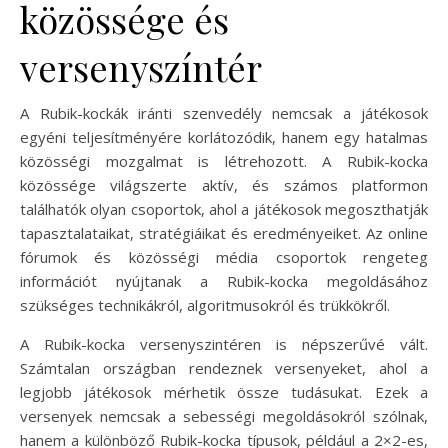
közössége és
versenyszíntér
A Rubik-kockák iránti szenvedély nemcsak a játékosok
egyéni teljesítményére korlátozódik, hanem egy hatalmas
közösségi mozgalmat is létrehozott. A Rubik-kocka
közössége világszerte aktív, és számos platformon
találhatók olyan csoportok, ahol a játékosok megoszthatják
tapasztalataikat, stratégiáikat és eredményeiket. Az online
fórumok és közösségi média csoportok rengeteg
információt nyújtanak a Rubik-kocka megoldásához
szükséges technikákról, algoritmusokról és trükkökről.
A Rubik-kocka versenyszintéren is népszerűvé vált.
Számtalan országban rendeznek versenyeket, ahol a
legjobb játékosok mérhetik össze tudásukat. Ezek a
versenyek nemcsak a sebességi megoldásokról szólnak,
hanem a különböző Rubik-kocka típusok, például a 2×2-es,