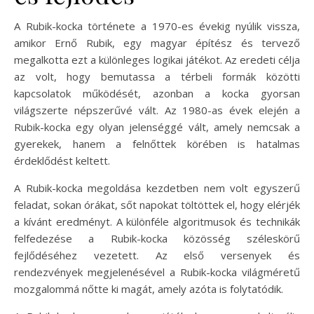
A Rubik-kocka története a 1970-es évekig nyúlik vissza,
amikor Ernő Rubik, egy magyar építész és tervező
megalkotta ezt a különleges logikai játékot. Az eredeti célja
az volt, hogy bemutassa a térbeli formák közötti
kapcsolatok működését, azonban a kocka gyorsan
világszerte népszerűvé vált. Az 1980-as évek elején a
Rubik-kocka egy olyan jelenséggé vált, amely nemcsak a
gyerekek, hanem a felnőttek körében is hatalmas
érdeklődést keltett.
A Rubik-kocka megoldása kezdetben nem volt egyszerű
feladat, sokan órákat, sőt napokat töltöttek el, hogy elérjék
a kívánt eredményt. A különféle algoritmusok és technikák
felfedezése a Rubik-kocka közösség széleskörű
fejlődéséhez vezetett. Az első versenyek és
rendezvények megjelenésével a Rubik-kocka világméretű
mozgalommá nőtte ki magát, amely azóta is folytatódik.