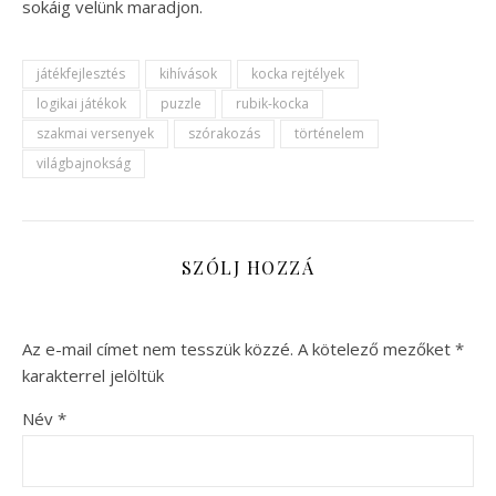
sokáig velünk maradjon.
játékfejlesztés
kihívások
kocka rejtélyek
logikai játékok
puzzle
rubik-kocka
szakmai versenyek
szórakozás
történelem
világbajnokság
SZÓLJ HOZZÁ
Az e-mail címet nem tesszük közzé.
A kötelező mezőket
*
karakterrel jelöltük
Név
*