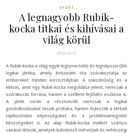
SPORT
A legnagyobb Rubik-
kocka titkai és kihívásai a
világ körül
2025.05.27.
A Rubik-kocka a világ egyik legismertebb és legnépszerűbb
logikai játéka, amely évtizedek óta szórakoztatja az
embereket minden korosztályban. A sokszínűség és a
kihívás, amit egy Rubik-kocka megoldása jelent, nemcsak a
szórakozás forrása, hanem a szellemi fejlődés eszköze is.
A játék során a résztvevők nemcsak a logikai
gondolkodásukat teszik próbára, hanem fejlesztik a térbeli
tájékozódási képességüket és a problémamegoldó
készségeiket is. Az alap Rubik-kocka mellett számos
variáció létezik, amelyek különböző méretűek és nehézségi