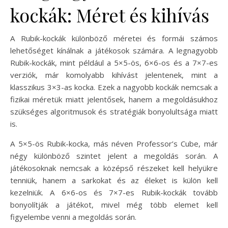
kockák: Méret és kihívás
A Rubik-kockák különböző méretei és formái számos
lehetőséget kínálnak a játékosok számára. A legnagyobb
Rubik-kockák, mint például a 5×5-ös, 6×6-os és a 7×7-es
verziók, már komolyabb kihívást jelentenek, mint a
klasszikus 3×3-as kocka. Ezek a nagyobb kockák nemcsak a
fizikai méretük miatt jelentősek, hanem a megoldásukhoz
szükséges algoritmusok és stratégiák bonyolultsága miatt
is.
A 5×5-ös Rubik-kocka, más néven Professor’s Cube, már
négy különböző szintet jelent a megoldás során. A
játékosoknak nemcsak a középső részeket kell helyükre
tenniük, hanem a sarkokat és az éleket is külön kell
kezelniük. A 6×6-os és 7×7-es Rubik-kockák tovább
bonyolítják a játékot, mivel még több elemet kell
figyelembe venni a megoldás során.