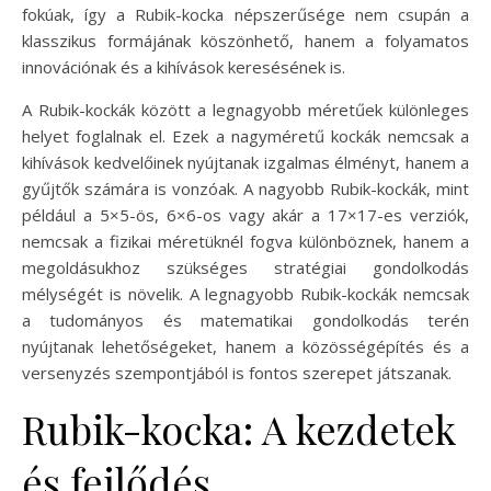
fokúak, így a Rubik-kocka népszerűsége nem csupán a
klasszikus formájának köszönhető, hanem a folyamatos
innovációnak és a kihívások keresésének is.
A Rubik-kockák között a legnagyobb méretűek különleges
helyet foglalnak el. Ezek a nagyméretű kockák nemcsak a
kihívások kedvelőinek nyújtanak izgalmas élményt, hanem a
gyűjtők számára is vonzóak. A nagyobb Rubik-kockák, mint
például a 5×5-ös, 6×6-os vagy akár a 17×17-es verziók,
nemcsak a fizikai méretüknél fogva különböznek, hanem a
megoldásukhoz szükséges stratégiai gondolkodás
mélységét is növelik. A legnagyobb Rubik-kockák nemcsak
a tudományos és matematikai gondolkodás terén
nyújtanak lehetőségeket, hanem a közösségépítés és a
versenyzés szempontjából is fontos szerepet játszanak.
Rubik-kocka: A kezdetek
és fejlődés