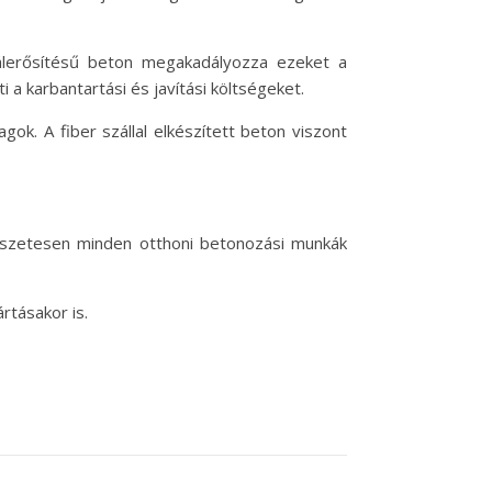
lerősítésű beton megakadályozza ezeket a
a karbantartási és javítási költségeket.
k. A fiber szállal elkészített beton viszont
mészetesen minden otthoni betonozási munkák
rtásakor is.