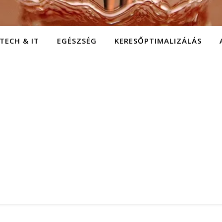
TECH & IT
EGÉSZSÉG
KERESŐPTIMALIZÁLÁS