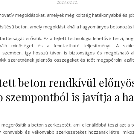
2024.02.12.
 innovatív megoldásokat, amelyek még költség hatékonyabbá és jo
sítésű beton, amely megoldást kínál a hagyományos betonozás h
tartósságát erősitik. Ez a fejlett technológia lehetővé teszi, ho
iváló minőséget és a fenntartható teljesítményt. A száler
l szemben, így hosszú távon is biztonságos és megbízható al
akik szeretnének jelentős összegeket és időt megspórolni azá
ített beton rendkívül előnyö
b szempontból is javítja a 
 megerősítik a beton szerkezetét, ami ellenállóbbá teszi azt a 
y könnyebb és vékonyabb szerkezeteket hozzanak létre, miköz