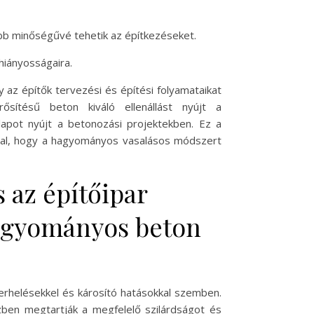
bb minőségűvé tehetik az építkezéseket.
iányosságaira.
gy az építők tervezési és építési folyamataikat
ősítésű beton kiváló ellenállást nyújt a
apot nyújt a betonozási projektekben. Ez a
ltal, hogy a hagyományos vasalásos módszert
s az építőipar
hagyományos beton
terhelésekkel és károsító hatásokkal szemben.
ben megtartják a megfelelő szilárdságot és