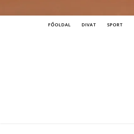
FŐOLDAL
DIVAT
SPORT