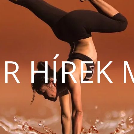
R HÍREK