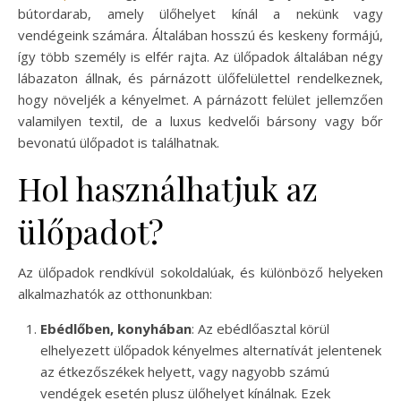
bútordarab, amely ülőhelyet kínál a nekünk vagy
vendégeink számára. Általában hosszú és keskeny formájú,
így több személy is elfér rajta. Az ülőpadok általában négy
lábazaton állnak, és párnázott ülőfelülettel rendelkeznek,
hogy növeljék a kényelmet. A párnázott felület jellemzően
valamilyen textil, de a luxus kedvelői bársony vagy bőr
bevonatú ülőpadot is találhatnak.
Hol használhatjuk az
ülőpadot?
Az ülőpadok rendkívül sokoldalúak, és különböző helyeken
alkalmazhatók az otthonunkban:
Ebédlőben, konyhában
: Az ebédlőasztal körül
elhelyezett ülőpadok kényelmes alternatívát jelentenek
az étkezőszékek helyett, vagy nagyobb számú
vendégek esetén plusz ülőhelyet kínálnak. Ezek