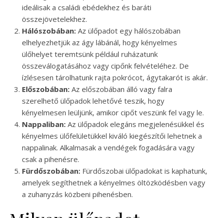
ideálisak a családi ebédekhez és baráti
összejövetelekhez.
Hálószobában:
Az ülőpadot egy hálószobában
elhelyezhetjük az ágy lábánál, hogy kényelmes
ülőhelyet teremtsünk például ruházatunk
összeválogatásához vagy cipőnk felvételéhez. De
ízlésesen tárolhatunk rajta pokrócot, ágytakarót is akár.
Előszobában:
Az előszobában álló vagy falra
szerelhető ülőpadok lehetővé teszik, hogy
kényelmesen leüljünk, amikor cipőt veszünk fel vagy le.
Nappaliban:
Az ülőpadok elegáns megjelenésükkel és
kényelmes ülőfelületükkel kiváló kiegészítői lehetnek a
nappalinak. Alkalmasak a vendégek fogadására vagy
csak a pihenésre.
Fürdőszobában:
Fürdőszobai ülőpadokat is kaphatunk,
amelyek segíthetnek a kényelmes öltözködésben vagy
a zuhanyzás közbeni pihenésben.