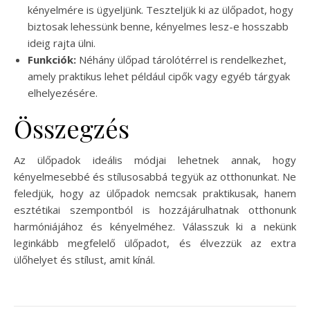
kényelmére is ügyeljünk. Teszteljük ki az ülőpadot, hogy
biztosak lehessünk benne, kényelmes lesz-e hosszabb
ideig rajta ülni.
Funkciók:
Néhány ülőpad tárolótérrel is rendelkezhet,
amely praktikus lehet például cipők vagy egyéb tárgyak
elhelyezésére.
Összegzés
Az ülőpadok ideális módjai lehetnek annak, hogy
kényelmesebbé és stílusosabbá tegyük az otthonunkat. Ne
feledjük, hogy az ülőpadok nemcsak praktikusak, hanem
esztétikai szempontból is hozzájárulhatnak otthonunk
harmóniájához és kényelméhez. Válasszuk ki a nekünk
leginkább megfelelő ülőpadot, és élvezzük az extra
ülőhelyet és stílust, amit kínál.