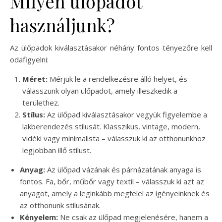
Milyen ülőpadot
használjunk?
Az ülőpadok kiválasztásakor néhány fontos tényezőre kell
odafigyelni:
Méret:
Mérjük le a rendelkezésre álló helyet, és
válasszunk olyan ülőpadot, amely illeszkedik a
területhez.
Stílus:
Az ülőpad kiválasztásakor vegyük figyelembe a
lakberendezés stílusát. Klasszikus, vintage, modern,
vidéki vagy minimalista – válasszuk ki az otthonunkhoz
legjobban illő stílust.
Anyag:
Az ülőpad vázának és párnázatának anyaga is
fontos. Fa, bőr, műbőr vagy textil – válasszuk ki azt az
anyagot, amely a leginkább megfelel az igényeinknek és
az otthonunk stílusának.
Kényelem:
Ne csak az ülőpad megjelenésére, hanem a