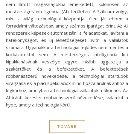
nem látott magasságokba emelkedett, különösen az
mesterséges intelligencia (AI) területén. A Szilícium-völgy,
mint a világ technológiai központja, élen jár ebben a
forradalmi változásban, amely számos iparágat érint. Az AI
rendszerek képesek automatizálni a feladatokat, javítani a
hatékonyságot, és új lehetőségeket nyitni a vállalatok
számára. Ugyanakkor a technológiai fejlődés nem mentes a
kockázatoktól sem. A mesterséges intelligencia lufi
kipukkanásának veszélye egyre inkább aggasztja a
szakértőket és a befektetőket. A befektetések
robbanásszerű növekedése, a technológiai startupok
virágzása és a piaci spekulációk mind hozzájárulnak ahhoz a
légkörhöz, amelyben a technológiai vállalatok működnek. Az
AI iránti kereslet robbanásszerű növekedése, valamint a
hype, amely a technológia körül…
TOVÁBB