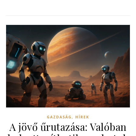
,
GAZDASÁG
HÍREK
A jövő űrutazása: Valóban