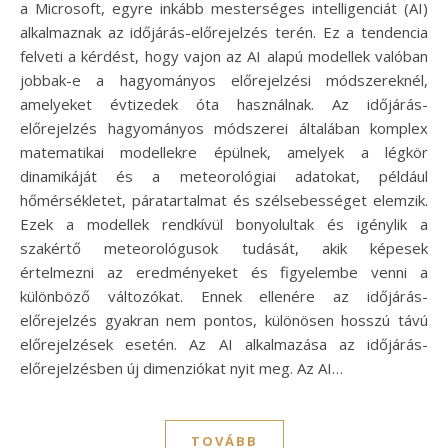
a Microsoft, egyre inkább mesterséges intelligenciát (AI)
alkalmaznak az időjárás-előrejelzés terén. Ez a tendencia
felveti a kérdést, hogy vajon az AI alapú modellek valóban
jobbak-e a hagyományos előrejelzési módszereknél,
amelyeket évtizedek óta használnak. Az időjárás-
előrejelzés hagyományos módszerei általában komplex
matematikai modellekre épülnek, amelyek a légkör
dinamikáját és a meteorológiai adatokat, például
hőmérsékletet, páratartalmat és szélsebességet elemzik.
Ezek a modellek rendkívül bonyolultak és igénylik a
szakértő meteorológusok tudását, akik képesek
értelmezni az eredményeket és figyelembe venni a
különböző változókat. Ennek ellenére az időjárás-
előrejelzés gyakran nem pontos, különösen hosszú távú
előrejelzések esetén. Az AI alkalmazása az időjárás-
előrejelzésben új dimenziókat nyit meg. Az AI…
TOVÁBB