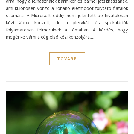
arra, hogy a felhasználók bármikor és bárhol játszhassanak,
ami különösen vonzó a rohanó életmódot folytató fiatalok
számára. A Microsoft eddig nem jelentett be hivatalosan
kézi Xbox konzolt, de a pletykák és spekulációk
folyamatosan felmerülnek a témában. A kérdés, hogy
megéri-e várni a cég első kézi konzoljára,…
TOVÁBB