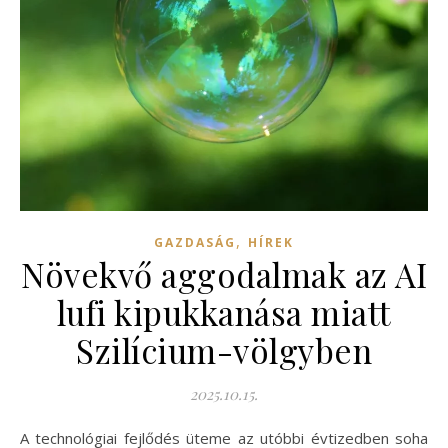
,
GAZDASÁG
HÍREK
Növekvő aggodalmak az AI
lufi kipukkanása miatt
Szilícium-völgyben
2025.10.15.
A technológiai fejlődés üteme az utóbbi évtizedben soha