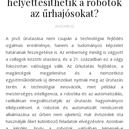
helyettesíthetik a robotok
az űrhajósokat?
2025.09.15.
A jövő űrutazása nem csupán a technológiai fejlődés
izgalmas eredménye, hanem a tudományos képzelet
határainak feszegetése is. Az emberiség mindig is vágyott
a csillagok közötti utazásra, és a 21. században ez a vágy
fokozottan valósággá válik. Az űrkutatás fejlődése, a
magáncégek megjelenése és a nemzetközi
együttműködések új dimenziókat nyitnak meg az űrutazás
terén. A technológiai innovációk, mint például a
mesterséges intelligencia, a robotika és az automatizálás,
radikálisan megváltoztatják az űrutazás hagyományos
elképzeléseit. A robotok és automatizált rendszerek
alkalmazása az űrben nem újkeletű; már évtizedek óta
használják őket különböző feladatok elvégzésére. Azonban
a kérdés, hogy a robotok valójában képesek-e