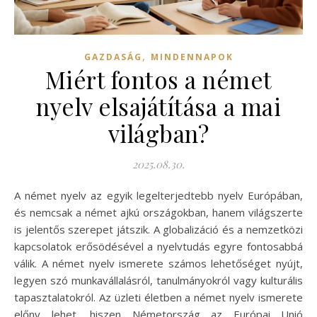
,
GAZDASÁG
MINDENNAPOK
Miért fontos a német
nyelv elsajátítása a mai
világban?
2025.08.30.
A német nyelv az egyik legelterjedtebb nyelv Európában,
és nemcsak a német ajkú országokban, hanem világszerte
is jelentős szerepet játszik. A globalizáció és a nemzetközi
kapcsolatok erősödésével a nyelvtudás egyre fontosabbá
válik. A német nyelv ismerete számos lehetőséget nyújt,
legyen szó munkavállalásról, tanulmányokról vagy kulturális
tapasztalatokról. Az üzleti életben a német nyelv ismerete
előny lehet, hiszen Németország az Európai Unió