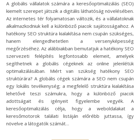
A globális vállalatok számára a keresőoptimalizálás (SEO)
kiemelt szerepet játszik a digitális láthatóság növelésében.
Az internetes tér folyamatosan változik, és a vállalatoknak
alkalmazkodniuk kell a különböző piacok sajátosságaihoz. A
hatékony SEO struktúra kialakítása nem csupán szükséges,
hanem elengedhetetlen a versenyképesség
megőrzéséhez. Az alábbiakban bemutatjuk a hatékony SEO
szervezeti felépítés legfontosabb elemeit, amelyek
segíthetnek a globális cégeknek az online jelenlétük
optimalizálásában. Miért van szükség hatékony SEO
struktúrára? A globális cégek számára a SEO nem csupán
egy lokális tevékenység; a megfelelő struktúra kialakítása
lehetővé teszi számukra, hogy a különböző piacok
adottságait és igényeit figyelembe vegyék. A
keresőoptimalizálás célja, hogy a weboldalakat a
keresőmotorok találati listáján előrébb juttassa, így
növelve a látogatók számát…