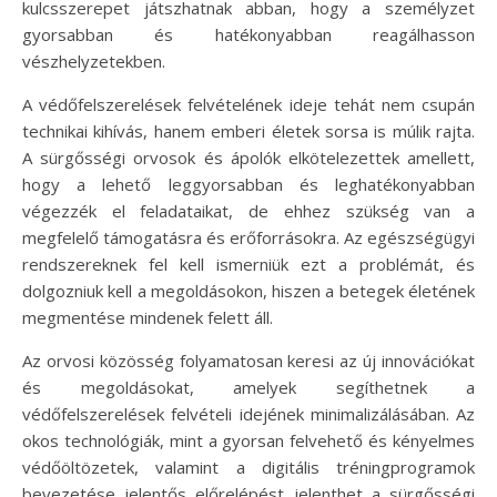
kulcsszerepet játszhatnak abban, hogy a személyzet
gyorsabban és hatékonyabban reagálhasson
vészhelyzetekben.
A védőfelszerelések felvételének ideje tehát nem csupán
technikai kihívás, hanem emberi életek sorsa is múlik rajta.
A sürgősségi orvosok és ápolók elkötelezettek amellett,
hogy a lehető leggyorsabban és leghatékonyabban
végezzék el feladataikat, de ehhez szükség van a
megfelelő támogatásra és erőforrásokra. Az egészségügyi
rendszereknek fel kell ismerniük ezt a problémát, és
dolgozniuk kell a megoldásokon, hiszen a betegek életének
megmentése mindenek felett áll.
Az orvosi közösség folyamatosan keresi az új innovációkat
és megoldásokat, amelyek segíthetnek a
védőfelszerelések felvételi idejének minimalizálásában. Az
okos technológiák, mint a gyorsan felvehető és kényelmes
védőöltözetek, valamint a digitális tréningprogramok
bevezetése jelentős előrelépést jelenthet a sürgősségi