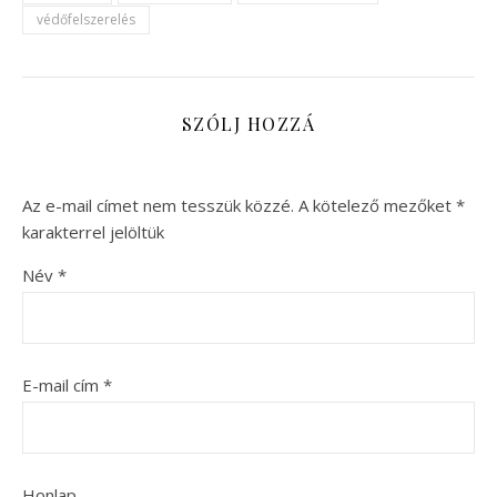
védőfelszerelés
SZÓLJ HOZZÁ
Az e-mail címet nem tesszük közzé.
A kötelező mezőket
*
karakterrel jelöltük
Név
*
E-mail cím
*
Honlap