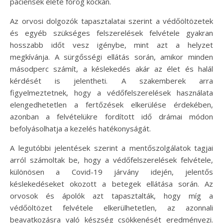
páciensek élete forog kockán.
Az orvosi dolgozók tapasztalatai szerint a védőöltözetek
és egyéb szükséges felszerelések felvétele gyakran
hosszabb időt vesz igénybe, mint azt a helyzet
megkívánja. A sürgősségi ellátás során, amikor minden
másodperc számít, a késlekedés akár az élet és halál
kérdését is jelentheti. A szakemberek arra
figyelmeztetnek, hogy a védőfelszerelések használata
elengedhetetlen a fertőzések elkerülése érdekében,
azonban a felvételükre fordított idő drámai módon
befolyásolhatja a kezelés hatékonyságát.
A legutóbbi jelentések szerint a mentőszolgálatok tagjai
arról számoltak be, hogy a védőfelszerelések felvétele,
különösen a Covid-19 járvány idején, jelentős
késlekedéseket okozott a betegek ellátása során. Az
orvosok és ápolók azt tapasztalták, hogy míg a
védőöltözet felvétele elkerülhetetlen, az azonnali
beavatkozásra való készség csökkenését eredményezi.