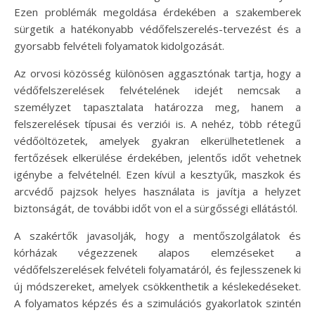
Ezen problémák megoldása érdekében a szakemberek
sürgetik a hatékonyabb védőfelszerelés-tervezést és a
gyorsabb felvételi folyamatok kidolgozását.
Az orvosi közösség különösen aggasztónak tartja, hogy a
védőfelszerelések felvételének idejét nemcsak a
személyzet tapasztalata határozza meg, hanem a
felszerelések típusai és verziói is. A nehéz, több rétegű
védőöltözetek, amelyek gyakran elkerülhetetlenek a
fertőzések elkerülése érdekében, jelentős időt vehetnek
igénybe a felvételnél. Ezen kívül a kesztyűk, maszkok és
arcvédő pajzsok helyes használata is javítja a helyzet
biztonságát, de további időt von el a sürgősségi ellátástól.
A szakértők javasolják, hogy a mentőszolgálatok és
kórházak végezzenek alapos elemzéseket a
védőfelszerelések felvételi folyamatáról, és fejlesszenek ki
új módszereket, amelyek csökkenthetik a késlekedéseket.
A folyamatos képzés és a szimulációs gyakorlatok szintén