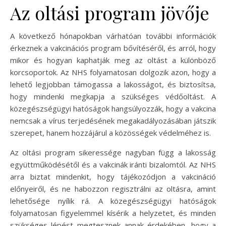
Az oltási program jövője
A következő hónapokban várhatóan további információk
érkeznek a vakcinációs program bővítéséről, és arról, hogy
mikor és hogyan kaphatják meg az oltást a különböző
korcsoportok. Az NHS folyamatosan dolgozik azon, hogy a
lehető legjobban támogassa a lakosságot, és biztosítsa,
hogy mindenki megkapja a szükséges védőoltást. A
közegészségügyi hatóságok hangsúlyozzák, hogy a vakcina
nemcsak a vírus terjedésének megakadályozásában játszik
szerepet, hanem hozzájárul a közösségek védelméhez is.
Az oltási program sikeressége nagyban függ a lakosság
együttműködésétől és a vakcinák iránti bizalomtól. Az NHS
arra biztat mindenkit, hogy tájékozódjon a vakcináció
előnyeiről, és ne habozzon regisztrálni az oltásra, amint
lehetősége nyílik rá. A közegészségügyi hatóságok
folyamatosan figyelemmel kísérik a helyzetet, és minden
szükséges lépést megtesznek annak érdekében, hogy a