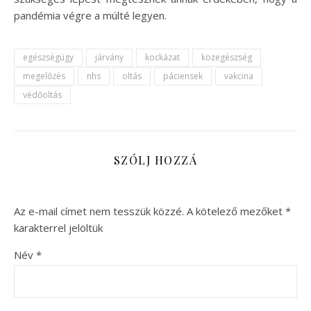
pandémia végre a múlté legyen.
egészségügy
járvány
kockázat
közegészség
megelőzés
nhs
oltás
páciensek
vakcina
védőoltás
SZÓLJ HOZZÁ
Az e-mail címet nem tesszük közzé.
A kötelező mezőket
*
karakterrel jelöltük
Név
*