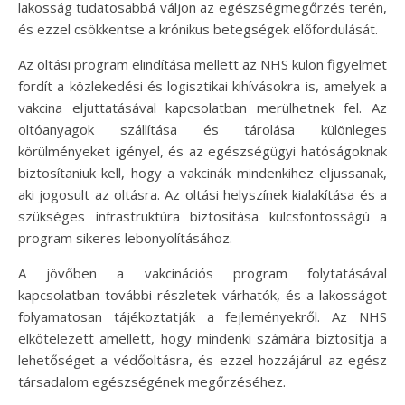
lakosság tudatosabbá váljon az egészségmegőrzés terén,
és ezzel csökkentse a krónikus betegségek előfordulását.
Az oltási program elindítása mellett az NHS külön figyelmet
fordít a közlekedési és logisztikai kihívásokra is, amelyek a
vakcina eljuttatásával kapcsolatban merülhetnek fel. Az
oltóanyagok szállítása és tárolása különleges
körülményeket igényel, és az egészségügyi hatóságoknak
biztosítaniuk kell, hogy a vakcinák mindenkihez eljussanak,
aki jogosult az oltásra. Az oltási helyszínek kialakítása és a
szükséges infrastruktúra biztosítása kulcsfontosságú a
program sikeres lebonyolításához.
A jövőben a vakcinációs program folytatásával
kapcsolatban további részletek várhatók, és a lakosságot
folyamatosan tájékoztatják a fejleményekről. Az NHS
elkötelezett amellett, hogy mindenki számára biztosítja a
lehetőséget a védőoltásra, és ezzel hozzájárul az egész
társadalom egészségének megőrzéséhez.