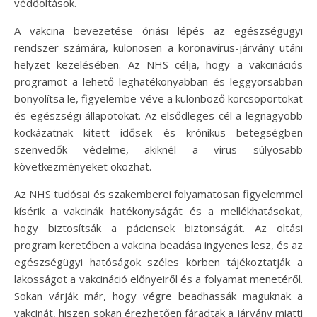
védőoltások.
A vakcina bevezetése óriási lépés az egészségügyi
rendszer számára, különösen a koronavírus-járvány utáni
helyzet kezelésében. Az NHS célja, hogy a vakcinációs
programot a lehető leghatékonyabban és leggyorsabban
bonyolítsa le, figyelembe véve a különböző korcsoportokat
és egészségi állapotokat. Az elsődleges cél a legnagyobb
kockázatnak kitett idősek és krónikus betegségben
szenvedők védelme, akiknél a vírus súlyosabb
következményeket okozhat.
Az NHS tudósai és szakemberei folyamatosan figyelemmel
kísérik a vakcinák hatékonyságát és a mellékhatásokat,
hogy biztosítsák a páciensek biztonságát. Az oltási
program keretében a vakcina beadása ingyenes lesz, és az
egészségügyi hatóságok széles körben tájékoztatják a
lakosságot a vakcináció előnyeiről és a folyamat menetéről.
Sokan várják már, hogy végre beadhassák maguknak a
vakcinát, hiszen sokan érezhetően fáradtak a járvány miatti