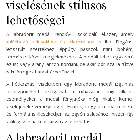
viselésének stílusos
lehetőségei
A labradorit medál rendkívül sokoldalú ékszer, amely
különböző stílusokhoz és alkalmakhoz
is illik. Elegáns,
letisztult szettekhez éppúgy passzol, mint bohém,
természetközeli megjelenéshez. A medált lehet egyszerű
ezüst vagy arany láncon hordani, de akár bőr szálra fűzve
is különleges hatást érhetünk el.
A hétköznapi viseletben egy labradorit medál izgalmas
fókuszpontként szolgálhat a ruházaton, míg alkalmi
eseményeken a medál fényjátéka még inkább kiemeli
viselőjének személyiségét. Fontos, hogy a medál mérete
és formája is illeszkedjen az egyén stílusához, hiszen így
válik igazán harmonikussá az összhatás.
A labradorit medál