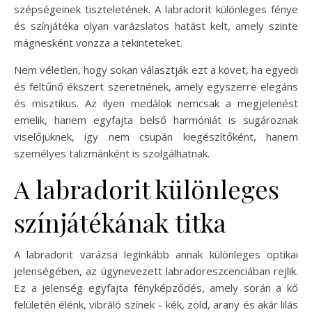
szépségeinek tiszteletének. A labradorit különleges fénye
és színjátéka olyan varázslatos hatást kelt, amely szinte
mágnesként vonzza a tekinteteket.
Nem véletlen, hogy sokan választják ezt a követ, ha egyedi
és feltűnő ékszert szeretnének, amely egyszerre elegáns
és misztikus. Az ilyen medálok nemcsak a megjelenést
emelik, hanem egyfajta belső harmóniát is sugároznak
viselőjüknek, így nem csupán kiegészítőként, hanem
személyes talizmánként is szolgálhatnak.
A labradorit különleges
színjátékának titka
A labradorit varázsa leginkább annak különleges optikai
jelenségében, az úgynevezett labradoreszcenciában rejlik.
Ez a jelenség egyfajta fényképződés, amely során a kő
felületén élénk, vibráló színek – kék, zöld, arany és akár lilás