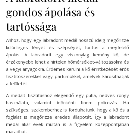
gondos ápolása és
tartóssága
Ahhoz, hogy egy labradorit medál hosszú ideig megőrizze
különleges fényét és szépségét, fontos a megfelelő
ápolás. A labradorit egy viszonylag kemény kő, de
érzékenyebb lehet a hirtelen hőmérséklet-változásokra és
a vegyi anyagokra. Érdemes kerülni a kő érintkezését erős
tisztítószerekkel vagy parfümökkel, amelyek károsíthatják
a felületét.
A medált tisztításhoz elegendő egy puha, nedves rongy
használata, valamint időnkénti finom polírozás. Ha
szükséges, szakemberhez is fordulhatunk, hogy a kő és a
foglalat is megőrizze eredeti állapotát. Így a labradorit
medál akár évek múltán is a figyelem középpontjában
maradhat.