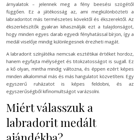
árnyalatok – jelennek meg a fény beesési szögétől
függően. Ez a játékosság az, ami megkülönbözteti a
labradoritot más természetes kövektől és ékszerektől. Az
ékszerkészítők gyakran kihasználják ezt a tulajdonságot,
hogy minden egyes darab egyedi fényhatással bírjon, így a
medál viselője mindig különlegesnek érezheti magát.
A labradorit színjátéka nemcsak esztétikai értéket hordoz,
hanem egyfajta mélységet és titokzatosságot is sugall. Ez
a kő olyan, mintha mindig változna, és éppen ezért képes
minden alkalommal más és más hangulatot közvetíteni. Egy
egyszerű ruházatot is képes feldobni, és az
egyszerűségből kifinomultságot varázsolni.
Miért válasszuk a
labradorit medált
ajándékba?