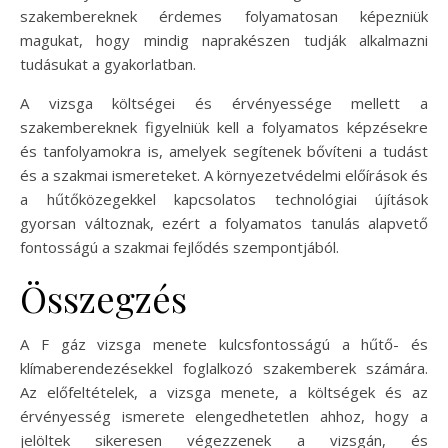
szakembereknek érdemes folyamatosan képezniük
magukat, hogy mindig naprakészen tudják alkalmazni
tudásukat a gyakorlatban.
A vizsga költségei és érvényessége mellett a
szakembereknek figyelniük kell a folyamatos képzésekre
és tanfolyamokra is, amelyek segítenek bővíteni a tudást
és a szakmai ismereteket. A környezetvédelmi előírások és
a hűtőközegekkel kapcsolatos technológiai újítások
gyorsan változnak, ezért a folyamatos tanulás alapvető
fontosságú a szakmai fejlődés szempontjából.
Összegzés
A F gáz vizsga menete kulcsfontosságú a hűtő- és
klímaberendezésekkel foglalkozó szakemberek számára.
Az előfeltételek, a vizsga menete, a költségek és az
érvényesség ismerete elengedhetetlen ahhoz, hogy a
jelöltek sikeresen végezzenek a vizsgán, és