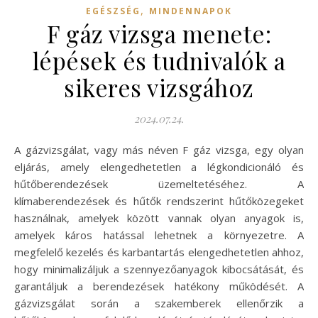
,
EGÉSZSÉG
MINDENNAPOK
F gáz vizsga menete:
lépések és tudnivalók a
sikeres vizsgához
2024.07.24.
A gázvizsgálat, vagy más néven F gáz vizsga, egy olyan
eljárás, amely elengedhetetlen a légkondicionáló és
hűtőberendezések üzemeltetéséhez. A
klímaberendezések és hűtők rendszerint hűtőközegeket
használnak, amelyek között vannak olyan anyagok is,
amelyek káros hatással lehetnek a környezetre. A
megfelelő kezelés és karbantartás elengedhetetlen ahhoz,
hogy minimalizáljuk a szennyezőanyagok kibocsátását, és
garantáljuk a berendezések hatékony működését. A
gázvizsgálat során a szakemberek ellenőrzik a