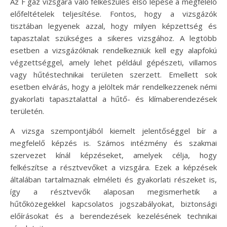
Az F gáz vizsgára való felkészülés első lépése a megfelelő
előfeltételek teljesítése. Fontos, hogy a vizsgázók
tisztában legyenek azzal, hogy milyen képzettség és
tapasztalat szükséges a sikeres vizsgához. A legtöbb
esetben a vizsgázóknak rendelkezniük kell egy alapfokú
végzettséggel, amely lehet például gépészeti, villamos
vagy hűtéstechnikai területen szerzett. Emellett sok
esetben elvárás, hogy a jelöltek már rendelkezzenek némi
gyakorlati tapasztalattal a hűtő- és klímaberendezések
területén.
A vizsga szempontjából kiemelt jelentőséggel bír a
megfelelő képzés is. Számos intézmény és szakmai
szervezet kínál képzéseket, amelyek célja, hogy
felkészítse a résztvevőket a vizsgára. Ezek a képzések
általában tartalmaznak elméleti és gyakorlati részeket is,
így a résztvevők alaposan megismerhetik a
hűtőközegekkel kapcsolatos jogszabályokat, biztonsági
előírásokat és a berendezések kezelésének technikai