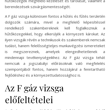
hűtőközegek megfelelő kezelését és tárolását, valamint a
berendezések szivárgásmentességét.
A F gáz vizsga különösen fontos a hűtés és fűtés területén
dolgozók számára, mivel a megfelelő képesítéssel
rendelkező szakembereknek kell foglalkozniuk a
hűtőközegekkel, hogy elkerüljék a környezeti károkat. Az
ilyen vizsgák révén a technikusok és szakemberek nemcsak
tudást, hanem felelősségteljes munkavégzési ismereteket
is megszereznek, amelyek elengedhetetlenek a
mindennapi tevékenységeikhez. Az F gáz vizsga tehát
nemcsak a jogszabályi előírásoknak való megfelelés
szempontjából fontos, hanem hozzájárul a fenntartható
fejlődéshez és a környezettudatossághoz is.
Az F gáz vizsga
előfeltételei