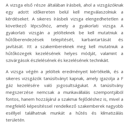
A vizsga első része általában írásbeli, ahol a vizsgázóknak
egy adott időkereten belül kell megválaszolniuk a
kérdéseket. A sikeres írásbeli vizsga elengedhetetlen a
következő lépcsőhöz, amely a gyakorlati vizsga. A
gyakorlati vizsgán a jelölteknek be kell mutatniuk a
hűtőberendezések telepítését, karbantartását és
javítását. Itt a szakembereknek meg kell mutatniuk a
hűtőközegek kezelésének helyes módját, valamint a
szivárgások észlelésének és kezelésének technikáit.
A vizsga végén a jelöltek eredményeit kiértékelik, és a
sikeres vizsgázók tanúsítványt kapnak, amely igazolja a F
gáz kezelésére való jogosultságukat. A tanúsítvány
megszerzése nemcsak a munkavállalás szempontjából
fontos, hanem hozzájárul a szakmai fejlődéshez is, mivel a
megfelelő képesítéssel rendelkező szakemberek nagyobb
eséllyel találhatnak munkát a hűtés és klímatizálás
területén.