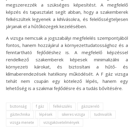
megszerezzék a szükséges képesítést. A megfelelő
képzés és tapasztalat segít abban, hogy a szakemberek
felkészültek legyenek a kihívásokra, és felelősségteljesen
járjanak el a hűtőközegek kezelésében.
A vizsga nemcsak a jogszabályi megfelelés szempontjából
fontos, hanem hozzájárul a környezettudatossághoz és a
fenntartható fejlődéshez is. A megfelelő képzéssel
rendelkező szakemberek képesek minimalizálni a
környezeti károkat, és biztosítani a hűtő- és
klímaberendezések hatékony működését. A F gáz vizsga
tehát nem csupán egy kötelező lépés, hanem egy
lehetőség is a szakmai fejlődésre és a tudás bővítésére.
biztonság
f gáz
felkészülés
gázszerelő
gáztechnika
lépések
sikeres vizsga
tudnivalók
vizsga menete
vizsgakövetelmények