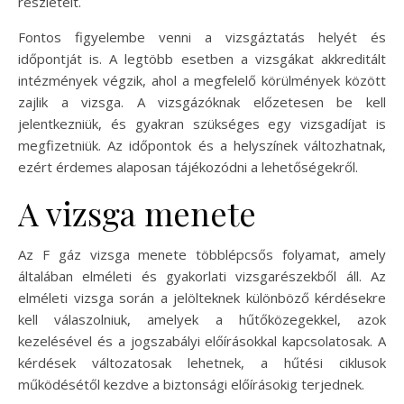
részleteit.
Fontos figyelembe venni a vizsgáztatás helyét és
időpontját is. A legtöbb esetben a vizsgákat akkreditált
intézmények végzik, ahol a megfelelő körülmények között
zajlik a vizsga. A vizsgázóknak előzetesen be kell
jelentkezniük, és gyakran szükséges egy vizsgadíjat is
megfizetniük. Az időpontok és a helyszínek változhatnak,
ezért érdemes alaposan tájékozódni a lehetőségekről.
A vizsga menete
Az F gáz vizsga menete többlépcsős folyamat, amely
általában elméleti és gyakorlati vizsgarészekből áll. Az
elméleti vizsga során a jelölteknek különböző kérdésekre
kell válaszolniuk, amelyek a hűtőközegekkel, azok
kezelésével és a jogszabályi előírásokkal kapcsolatosak. A
kérdések változatosak lehetnek, a hűtési ciklusok
működésétől kezdve a biztonsági előírásokig terjednek.