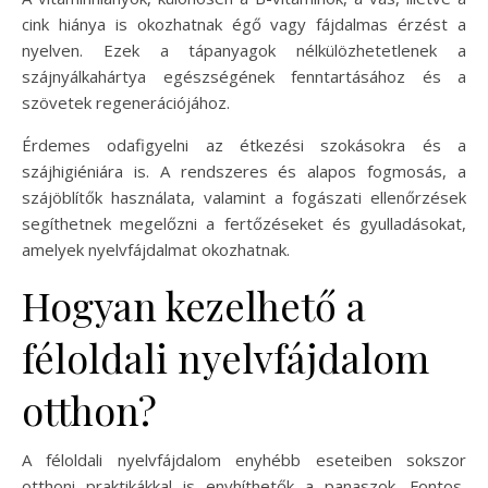
cink hiánya is okozhatnak égő vagy fájdalmas érzést a
nyelven. Ezek a tápanyagok nélkülözhetetlenek a
szájnyálkahártya egészségének fenntartásához és a
szövetek regenerációjához.
Érdemes odafigyelni az étkezési szokásokra és a
szájhigiéniára is. A rendszeres és alapos fogmosás, a
szájöblítők használata, valamint a fogászati ellenőrzések
segíthetnek megelőzni a fertőzéseket és gyulladásokat,
amelyek nyelvfájdalmat okozhatnak.
Hogyan kezelhető a
féloldali nyelvfájdalom
otthon?
A féloldali nyelvfájdalom enyhébb eseteiben sokszor
otthoni praktikákkal is enyhíthetők a panaszok. Fontos,