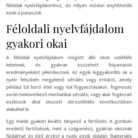
féloldali nyelvfájdalomhoz, és milyen módon enyhíthetők
ezek a panaszok.
Féloldali nyelvfájdalom
gyakori okai
A féloldali nyelvfájdalom mögött álló okok sokfélék
lehetnek, és gyakran összetett folyamatok
eredményeként jelentkeznek. Az egyik leggyakoribb ok a
nyelv felszínén megjelenő sérülés vagy irritáció, amely
például túl forró étel vagy ital fogyasztásakor, fogmosás
során bekövetkező mechanikai sérülés, vagy akár fogászati
eszközök által okozott dörzsölődés következtében
alakulhat ki.
Egy másik gyakori kiváltó tényező a fertőzés. A gombás
eredetű fertőzések, mint a szájpenész, gyakran okoznak
fájdalmat és égő érzést a nyelv egyik oldalán. Bakteriális