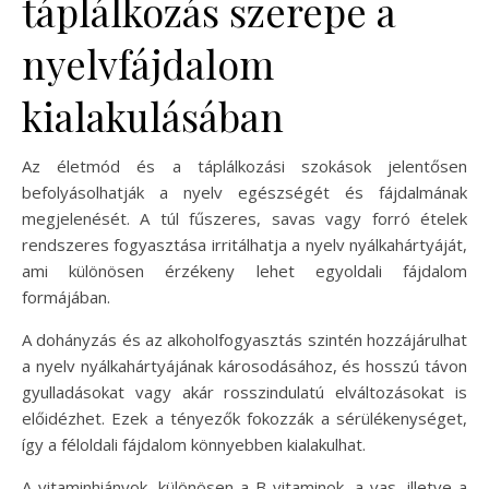
táplálkozás szerepe a
nyelvfájdalom
kialakulásában
Az életmód és a táplálkozási szokások jelentősen
befolyásolhatják a nyelv egészségét és fájdalmának
megjelenését. A túl fűszeres, savas vagy forró ételek
rendszeres fogyasztása irritálhatja a nyelv nyálkahártyáját,
ami különösen érzékeny lehet egyoldali fájdalom
formájában.
A dohányzás és az alkoholfogyasztás szintén hozzájárulhat
a nyelv nyálkahártyájának károsodásához, és hosszú távon
gyulladásokat vagy akár rosszindulatú elváltozásokat is
előidézhet. Ezek a tényezők fokozzák a sérülékenységet,
így a féloldali fájdalom könnyebben kialakulhat.
A vitaminhiányok, különösen a B-vitaminok, a vas, illetve a