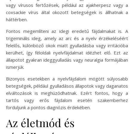
vagy vírusos fertőzések, például az ajakherpesz vagy a
coxsackie vírus által okozott betegségek is állhatnak a
háttérben.
Fontos megemlíteni az idegi eredetű fájdalmakat is. A
trigeminális ideg, amely az arc és a nyelv érzékeléséért
felelős, különböző okok miatt gyulladásba vagy irritációba
kerülhet, így féloldali nyelvfájdalmat idézhet elő. Ezt az
állapotot gyakran ideggyulladás vagy neuralgia formájában
ismerjük.
Bizonyos esetekben a nyelvfájdalom mögött súlyosabb
betegségek, például gyulladásos állapotok vagy daganatos
elváltozások is meghúzódhatnak. Ezért fontos, hogy a
tartós vagy erős fájdalom esetén szakemberhez
forduljunk a pontos diagnózis érdekében.
Az életmód és