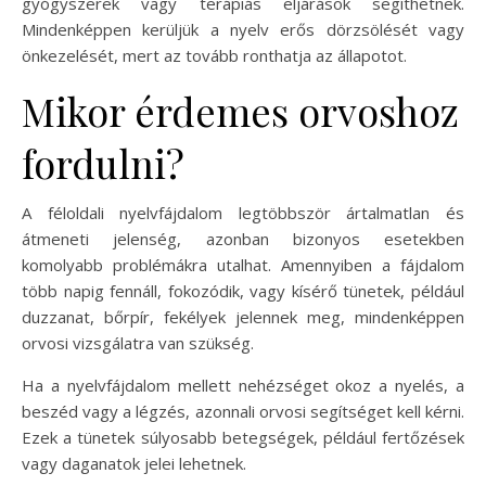
gyógyszerek vagy terápiás eljárások segíthetnek.
Mindenképpen kerüljük a nyelv erős dörzsölését vagy
önkezelését, mert az tovább ronthatja az állapotot.
Mikor érdemes orvoshoz
fordulni?
A féloldali nyelvfájdalom legtöbbször ártalmatlan és
átmeneti jelenség, azonban bizonyos esetekben
komolyabb problémákra utalhat. Amennyiben a fájdalom
több napig fennáll, fokozódik, vagy kísérő tünetek, például
duzzanat, bőrpír, fekélyek jelennek meg, mindenképpen
orvosi vizsgálatra van szükség.
Ha a nyelvfájdalom mellett nehézséget okoz a nyelés, a
beszéd vagy a légzés, azonnali orvosi segítséget kell kérni.
Ezek a tünetek súlyosabb betegségek, például fertőzések
vagy daganatok jelei lehetnek.