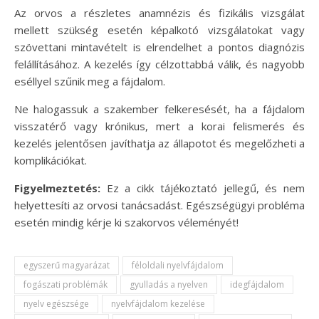
Az orvos a részletes anamnézis és fizikális vizsgálat
mellett szükség esetén képalkotó vizsgálatokat vagy
szövettani mintavételt is elrendelhet a pontos diagnózis
felállításához. A kezelés így célzottabbá válik, és nagyobb
eséllyel szűnik meg a fájdalom.
Ne halogassuk a szakember felkeresését, ha a fájdalom
visszatérő vagy krónikus, mert a korai felismerés és
kezelés jelentősen javíthatja az állapotot és megelőzheti a
komplikációkat.
Figyelmeztetés:
Ez a cikk tájékoztató jellegű, és nem
helyettesíti az orvosi tanácsadást. Egészségügyi probléma
esetén mindig kérje ki szakorvos véleményét!
egyszerű magyarázat
féloldali nyelvfájdalom
fogászati problémák
gyulladás a nyelven
idegfájdalom
nyelv egészsége
nyelvfájdalom kezelése