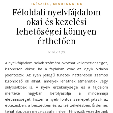
,
EGÉSZSÉG
MINDENNAPOK
Féloldali nyelvfájdalom
okai és kezelési
lehetőségei könnyen
érthetően
2026.01.30.
A nyelvfájdalom sokak számára okozhat kellemetlenséget,
különösen akkor, ha a fájdalom csak az egyik oldalon
jelentkezik. Az ilyen jellegű tünetek hátterében számos
különböző ok állhat, amelyek lehetnek átmenetiek vagy
súlyosabbak is. A nyelv érzékenysége és a fájdalom
mértéke nagyban befolyásolja a mindennapi
életminőséget, hiszen a nyelv fontos szerepet játszik az
étkezésben, a beszédben és az ízérzékelésben. Érdemes
tehát alaposan megvizsgálni, milyen tényezők vezethetnek