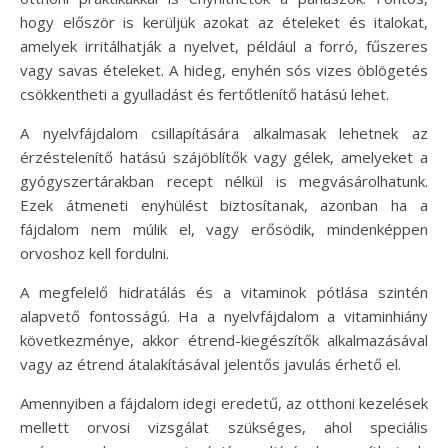
hogy először is kerüljük azokat az ételeket és italokat,
amelyek irritálhatják a nyelvet, például a forró, fűszeres
vagy savas ételeket. A hideg, enyhén sós vizes öblögetés
csökkentheti a gyulladást és fertőtlenítő hatású lehet.
A nyelvfájdalom csillapítására alkalmasak lehetnek az
érzéstelenítő hatású szájöblítők vagy gélek, amelyeket a
gyógyszertárakban recept nélkül is megvásárolhatunk.
Ezek átmeneti enyhülést biztosítanak, azonban ha a
fájdalom nem múlik el, vagy erősödik, mindenképpen
orvoshoz kell fordulni.
A megfelelő hidratálás és a vitaminok pótlása szintén
alapvető fontosságú. Ha a nyelvfájdalom a vitaminhiány
következménye, akkor étrend-kiegészítők alkalmazásával
vagy az étrend átalakításával jelentős javulás érhető el.
Amennyiben a fájdalom idegi eredetű, az otthoni kezelések
mellett orvosi vizsgálat szükséges, ahol speciális