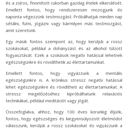
és a zsíros, finomított cukorban gazdag ételek elkerülését.
Emellett fontos, hogy rendszeresen mozogjunk és
naponta végezzünk testmozgást. Próbálhatjuk minden nap
sétálni, futni, jógázni vagy bármilyen más testmozgást,
amit szeretünk.
Egy másik fontos szempont az, hogy kerüljük a rossz
szokásokat, például a dohányzást és az alkohol túlzott
fogyasztását. Ezek a szokások negatív hatással lehetnek
egészségünkre és rövidíthetik az élettartamunkat.
Emellett fontos, hogy vigyázzunk a mentális
egészségünkre is. A krónikus stressz negatív hatással
lehet egészségünkre és rövidítheti az élettartamunkat. A
stressz megelőzéséhez kipróbálhatunk relaxációs
technikákat, például meditációt vagy jógát.
Összefoglalva, ahhoz, hogy 100 éves korunkig éljünk,
fontos, hogy egészséges és kiegyensúlyozott életmódot
válasszunk, kerüljük a rossz szokásokat és vigyázzunk a