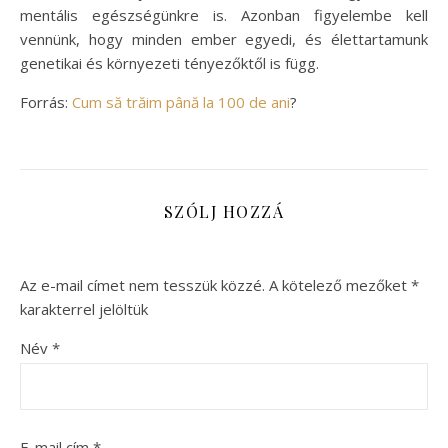
mentális egészségünkre is. Azonban figyelembe kell
vennünk, hogy minden ember egyedi, és élettartamunk
genetikai és környezeti tényezőktől is függ.
Forrás:
Cum să trăim până la 100 de ani
?
SZÓLJ HOZZÁ
Az e-mail címet nem tesszük közzé.
A kötelező mezőket
*
karakterrel jelöltük
Név
*
E-mail cím
*