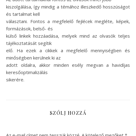
kiszolgálása, így mindig a témához illeszkedő hosszúságot
és tartalmat kell
választani. Fontos a megfelelő fejlécek megléte, képek,
formázások, belső- és
külső linkek hozzáadása, melyek mind az olvasók teljes
tájékoztatását segítik
elő. Ha ezek a cikkek a megfelelő mennyiségben és
minőségben kerülnek ki az
adott oldalra, akkor minden esély megvan a havidíjas
keresőoptimalizálás
sikerére.
SZÓLJ HOZZÁ
Az e-mail címet nem tesszük közzé.
A kötelező mezőket
*