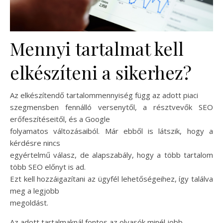
Mennyi tartalmat kell
elkészíteni a sikerhez?
Az elkészítendő tartalommennyiség függ az adott piaci
szegmensben fennálló versenytől, a résztvevők SEO
erőfeszítéseitől, és a Google
folyamatos változásaiból. Már ebből is látszik, hogy a
kérdésre nincs
egyértelmű válasz, de alapszabály, hogy a több tartalom
több SEO előnyt is ad.
Ezt kell hozzáigazítani az ügyfél lehetőségeihez, így találva
meg a legjobb
megoldást.
Az adott tartalmaknál fontos az olvasók minél jobb