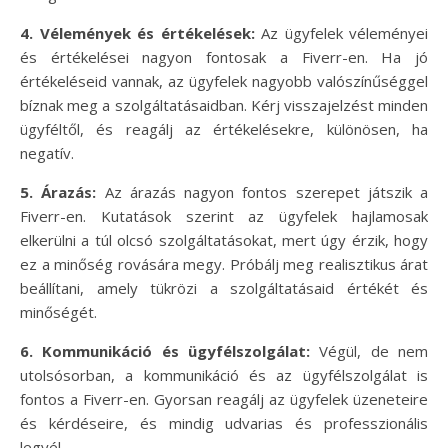
4. Vélemények és értékelések:
Az ügyfelek véleményei
és értékelései nagyon fontosak a Fiverr-en. Ha jó
értékeléseid vannak, az ügyfelek nagyobb valószínűséggel
bíznak meg a szolgáltatásaidban. Kérj visszajelzést minden
ügyféltől, és reagálj az értékelésekre, különösen, ha
negatív.
5. Árazás:
Az árazás nagyon fontos szerepet játszik a
Fiverr-en. Kutatások szerint az ügyfelek hajlamosak
elkerülni a túl olcsó szolgáltatásokat, mert úgy érzik, hogy
ez a minőség rovására megy. Próbálj meg realisztikus árat
beállítani, amely tükrözi a szolgáltatásaid értékét és
minőségét.
6. Kommunikáció és ügyfélszolgálat:
Végül, de nem
utolsósorban, a kommunikáció és az ügyfélszolgálat is
fontos a Fiverr-en. Gyorsan reagálj az ügyfelek üzeneteire
és kérdéseire, és mindig udvarias és professzionális
legyél.