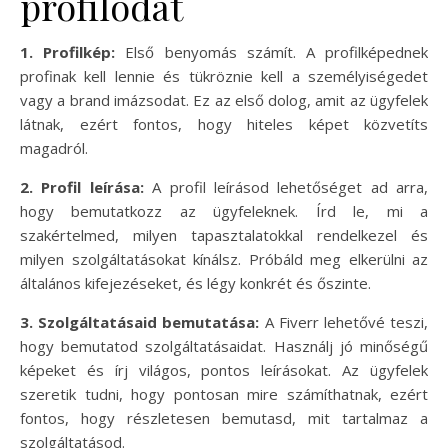
profilodat
1. Profilkép:
Első benyomás számít. A profilképednek
profinak kell lennie és tükröznie kell a személyiségedet
vagy a brand imázsodat. Ez az első dolog, amit az ügyfelek
látnak, ezért fontos, hogy hiteles képet közvetíts
magadról.
2. Profil leírása:
A profil leírásod lehetőséget ad arra,
hogy bemutatkozz az ügyfeleknek. Írd le, mi a
szakértelmed, milyen tapasztalatokkal rendelkezel és
milyen szolgáltatásokat kínálsz. Próbáld meg elkerülni az
általános kifejezéseket, és légy konkrét és őszinte.
3. Szolgáltatásaid bemutatása:
A Fiverr lehetővé teszi,
hogy bemutatod szolgáltatásaidat. Használj jó minőségű
képeket és írj világos, pontos leírásokat. Az ügyfelek
szeretik tudni, hogy pontosan mire számíthatnak, ezért
fontos, hogy részletesen bemutasd, mit tartalmaz a
szolgáltatásod.