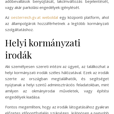
adóbevallások benyújtását, lakcímváltozás bejelentését,
vagy akár parkolási engedélyek igénylését.
Az
oesterreich.gv.at weboldal
egy központi platform, ahol
az állampolgárok hozzáférhetnek a legtöbb kormányzati
szolgáltatáshoz.
Helyi kormányzati
irodák
Aki személyesen szereti intézni az ügyeit, az találkozhat a
helyi kormányzati irodák széles hálózatával. Ezek az irodák
szerte az országban megtalálhatók, és segítséget
nyújtanak a helyi szintű adminisztrációs feladatokban, mint
amilyen az okmányirodai műveletek, vagy építési
engedélyek kiadása.
Fontos megemlíteni, hogy az irodák látogatásához gyakran
előzetes időpontfoglalás szükséges, különösen a nagyobb