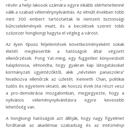
révén a helyi lakosok számára egyre inkább elérhetetlenné
válik a szabad véleménynyilvánítás. Az elmúlt években több
mint 300 embert tartóztattak le nemzeti biztonsági
bűncselekmények miatt, és a becslések szerint több
százezer hongkongi hagyta el végleg a várost.
Az ilyen típusú feljelentések következményeként sokak
életét megkeserítik a hatóságok által végzett
ellenőrzések. Pong Yat-ming, egy független könyvesbolt
tulajdonosa, elmondta, hogy gyakran kap látogatásokat
kormányzati ügyintézőktől, akik „névtelen panaszokra”
hivatkozva ellenőrzik az üzletét. Kenneth Chan, politikai
tudós és egyetemi oktató, aki hosszú évek óta részt vesz
a pro-demokrácia mozgalomban, megjegyezte, hogy a
nyilvános véleménynyilvánításra egyre kevesebb
lehetőség van.
A hongkongi hatóságok azt állítják, hogy nagy figyelmet
fordítanak az akadémiai szabadság és az intézményi