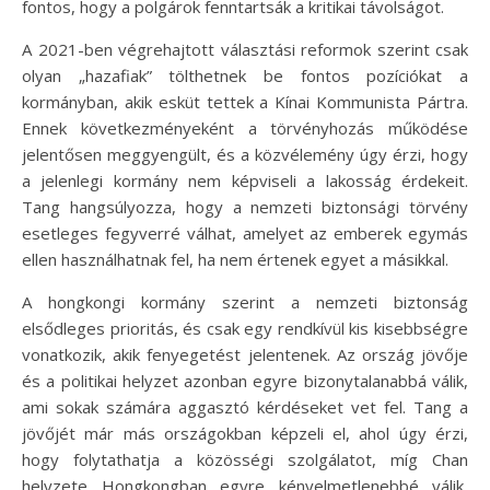
fontos, hogy a polgárok fenntartsák a kritikai távolságot.
A 2021-ben végrehajtott választási reformok szerint csak
olyan „hazafiak” tölthetnek be fontos pozíciókat a
kormányban, akik esküt tettek a Kínai Kommunista Pártra.
Ennek következményeként a törvényhozás működése
jelentősen meggyengült, és a közvélemény úgy érzi, hogy
a jelenlegi kormány nem képviseli a lakosság érdekeit.
Tang hangsúlyozza, hogy a nemzeti biztonsági törvény
esetleges fegyverré válhat, amelyet az emberek egymás
ellen használhatnak fel, ha nem értenek egyet a másikkal.
A hongkongi kormány szerint a nemzeti biztonság
elsődleges prioritás, és csak egy rendkívül kis kisebbségre
vonatkozik, akik fenyegetést jelentenek. Az ország jövője
és a politikai helyzet azonban egyre bizonytalanabbá válik,
ami sokak számára aggasztó kérdéseket vet fel. Tang a
jövőjét már más országokban képzeli el, ahol úgy érzi,
hogy folytathatja a közösségi szolgálatot, míg Chan
helyzete Hongkongban egyre kényelmetlenebbé válik,