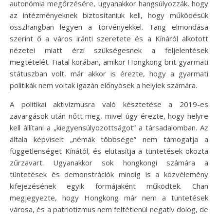
autonómia megőrzésére, ugyanakkor hangsúlyozzák, hogy
az intézményeknek biztosítaniuk kell, hogy működésük
összhangban legyen a törvényekkel. Tang elmondása
szerint ő a város iránti szeretete és a Kínáról alkotott
nézetei miatt érzi szükségesnek a feljelentések
megtételét. Fiatal korában, amikor Hongkong brit gyarmati
státuszban volt, már akkor is érezte, hogy a gyarmati
politikák nem voltak igazán előnyösek a helyiek számára.
A politikai aktivizmusra való késztetése a 2019-es
zavargások után nőtt meg, mivel úgy érezte, hogy helyre
kell állítani a „kiegyensúlyozottságot” a társadalomban. Az
általa képviselt „némák többsége” nem támogatja a
függetlenséget Kínától, és elutasítja a tüntetések okozta
zűrzavart. Ugyanakkor sok hongkongi számára a
tüntetések és demonstrációk mindig is a közvélemény
kifejezésének egyik formájaként működtek. Chan
megjegyezte, hogy Hongkong már nem a tüntetések
városa, és a patriotizmus nem feltétlenül negatív dolog, de