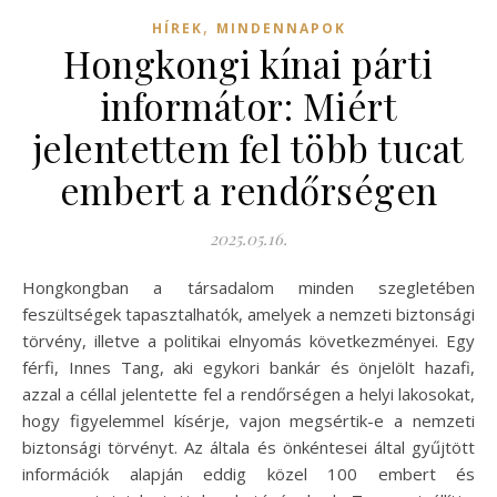
,
HÍREK
MINDENNAPOK
Hongkongi kínai párti
informátor: Miért
jelentettem fel több tucat
embert a rendőrségen
2025.05.16.
Hongkongban a társadalom minden szegletében
feszültségek tapasztalhatók, amelyek a nemzeti biztonsági
törvény, illetve a politikai elnyomás következményei. Egy
férfi, Innes Tang, aki egykori bankár és önjelölt hazafi,
azzal a céllal jelentette fel a rendőrségen a helyi lakosokat,
hogy figyelemmel kísérje, vajon megsértik-e a nemzeti
biztonsági törvényt. Az általa és önkéntesei által gyűjtött
információk alapján eddig közel 100 embert és