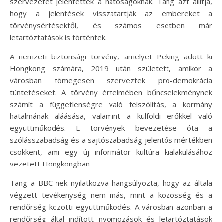
szervezetet jelentettek a hatóságoknak. Tang azt állítja,
hogy a jelentések visszatartják az embereket a
törvénysértésektől, és számos esetben már
letartóztatások is történtek.
A nemzeti biztonsági törvény, amelyet Peking adott ki
Hongkong számára, 2019 után született, amikor a
városban tömegesen szerveztek pro-demokrácia
tüntetéseket. A törvény értelmében bűncselekménynek
számít a függetlenségre való felszólítás, a kormány
hatalmának aláásása, valamint a külföldi erőkkel való
együttműködés. E törvények bevezetése óta a
szólásszabadság és a sajtószabadság jelentős mértékben
csökkent, ami egy új informátor kultúra kialakulásához
vezetett Hongkongban.
Tang a BBC-nek nyilatkozva hangsúlyozta, hogy az általa
végzett tevékenység nem más, mint a közösség és a
rendőrség közötti együttműködés. A városban azonban a
rendőrség által indított nyomozások és letartóztatások