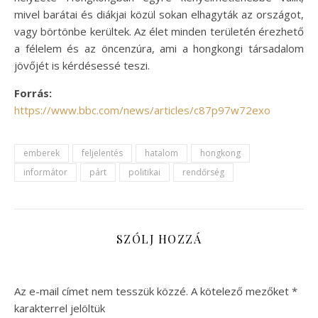
mivel barátai és diákjai közül sokan elhagyták az országot,
vagy börtönbe kerültek. Az élet minden területén érezhető
a félelem és az öncenzúra, ami a hongkongi társadalom
jövőjét is kérdésessé teszi.
Forrás:
https://www.bbc.com/news/articles/c87p97w72exo
emberek
feljelentés
hatalom
hongkong
informátor
párt
politikai
rendőrség
SZÓLJ HOZZÁ
Az e-mail címet nem tesszük közzé.
A kötelező mezőket
*
karakterrel jelöltük