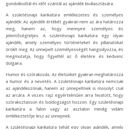
gondolkodtál és időt szántál az ajándék kiválasztására.
A születésnapi karikatúra emlékezetes és személyes
ajándék: Az ajándék értékét gyakran nem az ára határozza
meg, hanem az, hogy mennyire személyes és
jelentőségteljes. A születésnapi karikatúra egy olyan
ajándék, amely személyes történeteket és pillanatokat
örökít meg. Az ünnepelt személyességét hangsúlyozza, és
megmutatja, hogy figyeltél az ő életére és kedvenc
dolgaira.
Humor és szórakozás: Az életünket gyakran meghatározza
a humor és a nevetés. A születésnapi karikatúra nemcsak
az ajándékozónak, hanem az ünnepeltnek is mosolyt csal
az arcára. A vicces rajz egyértelműen arra hivatott, hogy
szórakoztasson és boldogságot hozzon. Egy születésnapi
karikatúra a falon vagy az asztalon mindig vidám
emlékeztetője lesz az ünnepnek.
A születésnapi karikatúra tehát egy olyan ajándék, amely