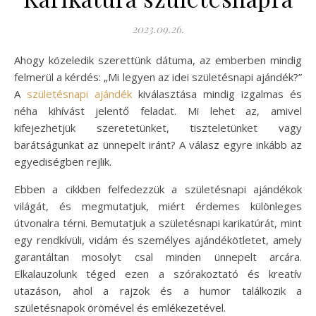
2023.09.26.
Ahogy közeledik szerettünk dátuma, az emberben mindig
felmerül a kérdés: „Mi legyen az idei születésnapi ajándék?”
A
születésnapi ajándék
kiválasztása mindig izgalmas és
néha kihívást jelentő feladat. Mi lehet az, amivel
kifejezhetjük szeretetünket, tiszteletünket vagy
barátságunkat az ünnepelt iránt? A válasz egyre inkább az
egyediségben rejlik.
Ebben a cikkben felfedezzük a születésnapi ajándékok
világát, és megmutatjuk, miért érdemes különleges
útvonalra térni. Bemutatjuk a születésnapi karikatúrát, mint
egy rendkívüli, vidám és személyes ajándékötletet, amely
garantáltan mosolyt csal minden ünnepelt arcára.
Elkalauzolunk téged ezen a szórakoztató és kreatív
utazáson, ahol a rajzok és a humor találkozik a
születésnapok örömével és emlékezetével.