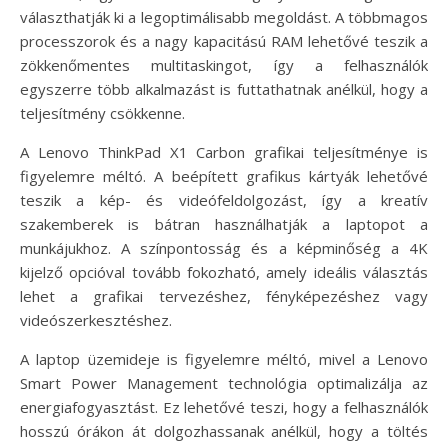
választhatják ki a legoptimálisabb megoldást. A többmagos
processzorok és a nagy kapacitású RAM lehetővé teszik a
zökkenőmentes multitaskingot, így a felhasználók
egyszerre több alkalmazást is futtathatnak anélkül, hogy a
teljesítmény csökkenne.
A Lenovo ThinkPad X1 Carbon grafikai teljesítménye is
figyelemre méltó. A beépített grafikus kártyák lehetővé
teszik a kép- és videófeldolgozást, így a kreatív
szakemberek is bátran használhatják a laptopot a
munkájukhoz. A színpontosság és a képminőség a 4K
kijelző opcióval tovább fokozható, amely ideális választás
lehet a grafikai tervezéshez, fényképezéshez vagy
videószerkesztéshez.
A laptop üzemideje is figyelemre méltó, mivel a Lenovo
Smart Power Management technológia optimalizálja az
energiafogyasztást. Ez lehetővé teszi, hogy a felhasználók
hosszú órákon át dolgozhassanak anélkül, hogy a töltés