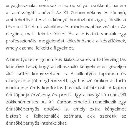
anyaghasználat nemcsak a laptop súlyát csökkenti, hanem
a tartósságát is növeli. Az X1 Carbon vékony és könnyű,
ami lehetővé teszi a könnyű hordozhatóságot, ideálissá
téve azt üzleti utazásokhoz és mindennapi használatra. Az
elegáns, matt fekete felület és a letisztult vonalak egy
professzionális megjelenést kölcsönöznek a készüléknek,
amely azonnal felkelti a figyelmet.
A billentyűzet ergonomikus kialakítása és a háttérvilágítás
lehetővé teszi, hogy a felhasználó kényelmesen gépeljen
akár sötét környezetben is. A billentyűk tapintása és
elhelyezése jól megtervezett, így hosszú órákon át tartó
munka esetén is komfortos használatot biztosít. A laptop
érintőpadja érzékeny és precíz, így a navigáció rendkívül
zökkenőmentes. Az X1 Carbon emellett rendelkezik egy
érintőképernyős opcióval is, amely extra kényelmet
biztosít a felhasználók számára, akik szeretik az
érintőképernyős interakciókat.