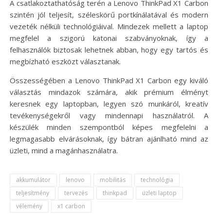
A csatlakoztathatóság terén a Lenovo ThinkPad X1 Carbon
szintén jól teljesít, széleskörű portkínálatával és modern
vezeték nélküli technológiáival. Mindezek mellett a laptop
megfelel a szigorú katonai szabványoknak, így a
felhasználók biztosak lehetnek abban, hogy egy tartós és
megbízható eszközt választanak.
Összességében a Lenovo ThinkPad X1 Carbon egy kiváló
választás mindazok számára, akik prémium élményt
keresnek egy laptopban, legyen szó munkáról, kreatív
tevékenységekről vagy mindennapi használatról. A
készülék minden szempontból képes megfelelni a
legmagasabb elvárásoknak, így bátran ajánlható mind az
üzleti, mind a magánhasználatra.
akkumulátor
lenovo
mobilitás
technológia
teljesítmény
tervezés
thinkpad
üzleti laptop
vélemény
x1 carbon