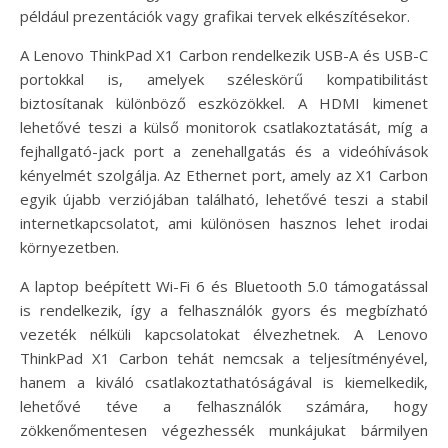
például prezentációk vagy grafikai tervek elkészítésekor.
A Lenovo ThinkPad X1 Carbon rendelkezik USB-A és USB-C
portokkal is, amelyek széleskörű kompatibilitást
biztosítanak különböző eszközökkel. A HDMI kimenet
lehetővé teszi a külső monitorok csatlakoztatását, míg a
fejhallgató-jack port a zenehallgatás és a videóhívások
kényelmét szolgálja. Az Ethernet port, amely az X1 Carbon
egyik újabb verziójában található, lehetővé teszi a stabil
internetkapcsolatot, ami különösen hasznos lehet irodai
környezetben.
A laptop beépített Wi-Fi 6 és Bluetooth 5.0 támogatással
is rendelkezik, így a felhasználók gyors és megbízható
vezeték nélküli kapcsolatokat élvezhetnek. A Lenovo
ThinkPad X1 Carbon tehát nemcsak a teljesítményével,
hanem a kiváló csatlakoztathatóságával is kiemelkedik,
lehetővé téve a felhasználók számára, hogy
zökkenőmentesen végezhessék munkájukat bármilyen