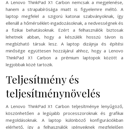
A Lenovo ThinkPad X1 Carbon nemcsak a megjelenése,
hanem a strapabírósága miatt is figyelemre méltó. A
laptop megfelel a szigorú katonai szabványoknak, így
ellenáll a hőmérséklet-ingadozásoknak, a nedvességnek és
a fizikai behatásoknak. Ezért a felhasználók biztosak
lehetnek abban, hogy a készülék hosszú távon is
megbízható társuk lesz. A laptop dizájnja és építési
minősége együttesen hozzájárul ahhoz, hogy a Lenovo
ThinkPad X1 Carbon a prémium laptopok között a
legjobbak közé tartozik.
Teljesítmény és
teljesítménynövelés
A Lenovo ThinkPad X1 Carbon teljesítménye lenyűgöző,
köszönhetően a legújabb processzoroknak és grafikai
megoldásoknak. A laptop különböző konfigurációkban
elérhető, így a felhasználók igényeiknek megfelelően