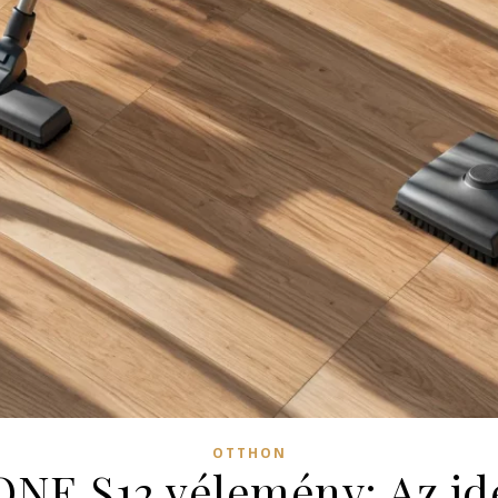
OTTHON
ONE S12 vélemény: Az ide