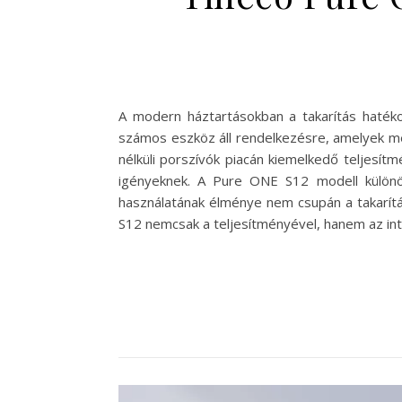
A modern háztartásokban a takarítás haték
számos eszköz áll rendelkezésre, amelyek me
nélküli porszívók piacán kiemelkedő teljesítm
igényeknek. A Pure ONE S12 modell különöse
használatának élménye nem csupán a takarítá
S12 nemcsak a teljesítményével, hanem az intel