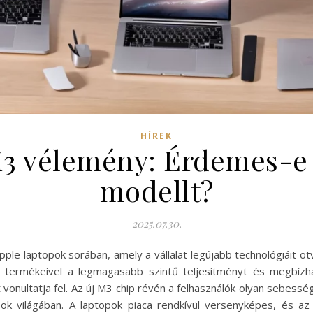
HÍREK
3 vélemény: Érdemes-e 
modellt?
2025.07.30.
e laptopok sorában, amely a vállalat legújabb technológiáit ötv
y termékeivel a legmagasabb szintű teljesítményt és megbíz
 vonultatja fel. Az új M3 chip révén a felhasználók olyan sebess
ok világában. A laptopok piaca rendkívül versenyképes, és az