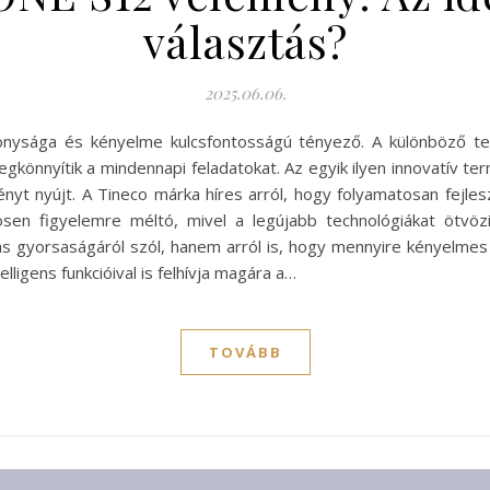
választás?
2025.06.06.
onysága és kényelme kulcsfontosságú tényező. A különböző te
gkönnyítik a mindennapi feladatokat. Az egyik ilyen innovatív t
ényt nyújt. A Tineco márka híres arról, hogy folyamatosan fejles
n figyelemre méltó, mivel a legújabb technológiákat ötvözi a
s gyorsaságáról szól, hanem arról is, hogy mennyire kényelme
ligens funkcióival is felhívja magára a…
TOVÁBB