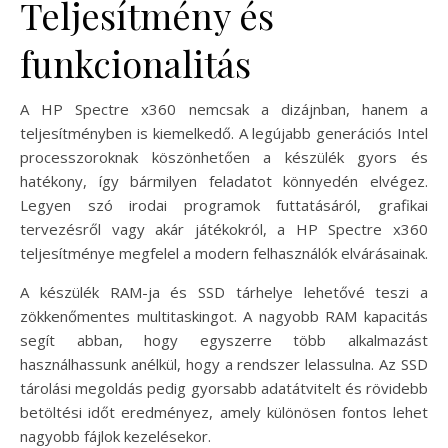
Teljesítmény és
funkcionalitás
A HP Spectre x360 nemcsak a dizájnban, hanem a
teljesítményben is kiemelkedő. A legújabb generációs Intel
processzoroknak köszönhetően a készülék gyors és
hatékony, így bármilyen feladatot könnyedén elvégez.
Legyen szó irodai programok futtatásáról, grafikai
tervezésről vagy akár játékokról, a HP Spectre x360
teljesítménye megfelel a modern felhasználók elvárásainak.
A készülék RAM-ja és SSD tárhelye lehetővé teszi a
zökkenőmentes multitaskingot. A nagyobb RAM kapacitás
segít abban, hogy egyszerre több alkalmazást
használhassunk anélkül, hogy a rendszer lelassulna. Az SSD
tárolási megoldás pedig gyorsabb adatátvitelt és rövidebb
betöltési időt eredményez, amely különösen fontos lehet
nagyobb fájlok kezelésekor.