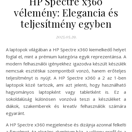
HP Spectre x360
vélemény: Elegancia és
teljesítmény egyben
2025.05.29.
A laptopok világában a HP Spectre x360 kiemelkedő helyet
foglal el, mint a prémium kategória egyik reprezentánsa. A
modern felhasználói igényekhez igazodva készült készülék
nemcsak esztétikai szempontból vonzó, hanem erőteljes
teljesítményt is nyújt. A HP Spectre x360 a 2 az 1-ben
laptopok közé tartozik, ami azt jelenti, hogy használható
hagyományos laptopként vagy tabletként is. Ez a
sokoldalúság különösen vonzóvá teszi a készüléket a
diákok, szakemberek és kreatív felhasználók számára
egyaránt.
A HP Spectre x360 megjelenése és dizájnja azonnal felkelti
a figyelmet. Az elegáns alumínium ház, a vékony profil és a