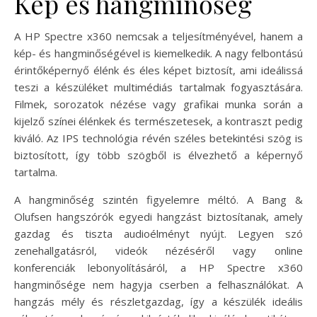
Kép és hangminőség
A HP Spectre x360 nemcsak a teljesítményével, hanem a
kép- és hangminőségével is kiemelkedik. A nagy felbontású
érintőképernyő élénk és éles képet biztosít, ami ideálissá
teszi a készüléket multimédiás tartalmak fogyasztására.
Filmek, sorozatok nézése vagy grafikai munka során a
kijelző színei élénkek és természetesek, a kontraszt pedig
kiváló. Az IPS technológia révén széles betekintési szög is
biztosított, így több szögből is élvezhető a képernyő
tartalma.
A hangminőség szintén figyelemre méltó. A Bang &
Olufsen hangszórók egyedi hangzást biztosítanak, amely
gazdag és tiszta audioélményt nyújt. Legyen szó
zenehallgatásról, videók nézéséről vagy online
konferenciák lebonyolításáról, a HP Spectre x360
hangminősége nem hagyja cserben a felhasználókat. A
hangzás mély és részletgazdag, így a készülék ideális