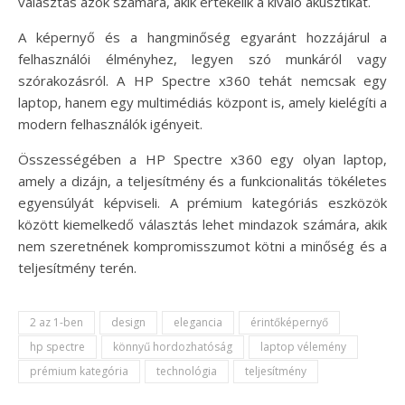
választás azok számára, akik értékelik a kiváló akusztikát.
A képernyő és a hangminőség egyaránt hozzájárul a
felhasználói élményhez, legyen szó munkáról vagy
szórakozásról. A HP Spectre x360 tehát nemcsak egy
laptop, hanem egy multimédiás központ is, amely kielégíti a
modern felhasználók igényeit.
Összességében a HP Spectre x360 egy olyan laptop,
amely a dizájn, a teljesítmény és a funkcionalitás tökéletes
egyensúlyát képviseli. A prémium kategóriás eszközök
között kiemelkedő választás lehet mindazok számára, akik
nem szeretnének kompromisszumot kötni a minőség és a
teljesítmény terén.
2 az 1-ben
design
elegancia
érintőképernyő
hp spectre
könnyű hordozhatóság
laptop vélemény
prémium kategória
technológia
teljesítmény