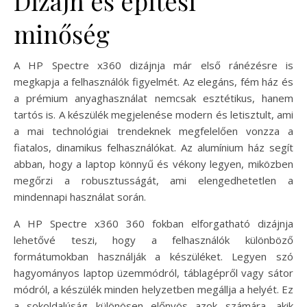
Dizájn és építési
minőség
A HP Spectre x360 dizájnja már első ránézésre is
megkapja a felhasználók figyelmét. Az elegáns, fém ház és
a prémium anyaghasználat nemcsak esztétikus, hanem
tartós is. A készülék megjelenése modern és letisztult, ami
a mai technológiai trendeknek megfelelően vonzza a
fiatalos, dinamikus felhasználókat. Az alumínium ház segít
abban, hogy a laptop könnyű és vékony legyen, miközben
megőrzi a robusztusságát, ami elengedhetetlen a
mindennapi használat során.
A HP Spectre x360 360 fokban elforgatható dizájnja
lehetővé teszi, hogy a felhasználók különböző
formátumokban használják a készüléket. Legyen szó
hagyományos laptop üzemmódról, táblagépről vagy sátor
módról, a készülék minden helyzetben megállja a helyét. Ez
a sokoldalúság különösen előnyös azok számára, akik