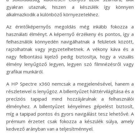
gyakran utaznak, hiszen a készülék így könnyen
alkalmazkodik a különböző környezetekhez.
Az érintőképernyős megoldás még inkább fokozza a
használati élményt. A képernyő érzékeny és pontos, így a
felhasználók könnyedén navigálhatnak a felületek között,
rajzolhatnak vagy jegyzetelhetnek. A vékony káva és a
nagy felbontású kijelző pedig biztosítja, hogy a vizuális
élmény lenyűgöző legyen, legyen szó filmnézésről vagy
grafikai munkáról.
A HP Spectre x360 nemcsak a megjelenésével, hanem a
részleteivel is lenyűgöz. A billentyűzet háttérvilágítása és a
precíziós tapipad mind hozzájárulnak a felhasználói
élményhez. A billentyűzet kényelmes gépelést biztosít,
míg a tapipad pontos és gyors navigálást tesz lehetővé. A
prémium érzetet csak fokozza a készülék súlya, amely
kedvező arányban van a teljesítménnyel.