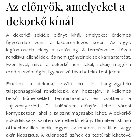
Az előnyök, amelyeket a
dekorkő kínál
A dekorkő sokféle előnyt kínál, amelyeket érdemes
figyelembe venni a lakberendezés során. Az egyik
legfontosabb előny a tartósság. A természetes kövek
rendkívül ellenállóak, és nem igényelnek sok karbantartást.
Ezen kívül, mivel a dekorkő nem fakul, sokáig megőrzi
eredeti szépségét, így hosszú távú befektetést jelent.
Emellett a dekorkő kiváló hő- és hangszigetelő
tulajdonságokkal rendelkezik, ami hozzájárul a kellemes
belső hőmérséklet fenntartásához, és csökkenti a
zajszennyezést. Ez különösen előnyös lehet városi
környezetben, ahol a zajszint magasabb lehet. A dekorkő
sokoldalúsága szintén kiemelkedő előny. Bármilyen stílusú
otthonhoz illeszkedik, legyen az modern, rusztikus, vagy
akár klasszikus. A különböző színek és textúrák lehetővé