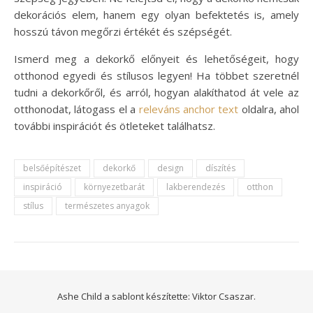
dekorációs elem, hanem egy olyan befektetés is, amely
hosszú távon megőrzi értékét és szépségét.
Ismerd meg a dekorkő előnyeit és lehetőségeit, hogy
otthonod egyedi és stílusos legyen! Ha többet szeretnél
tudni a dekorkőről, és arról, hogyan alakíthatod át vele az
otthonodat, látogass el a
releváns anchor text
oldalra, ahol
további inspirációt és ötleteket találhatsz.
belsőépítészet
dekorkő
design
díszítés
inspiráció
környezetbarát
lakberendezés
otthon
stílus
természetes anyagok
Ashe Child a sablont készítette:
Viktor Csaszar.