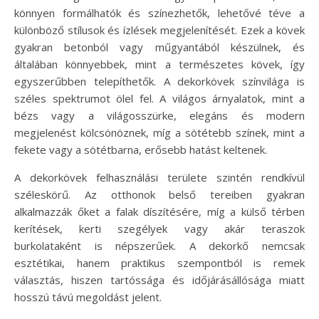
könnyen formálhatók és színezhetők, lehetővé téve a
különböző stílusok és ízlések megjelenítését. Ezek a kövek
gyakran betonból vagy műgyantából készülnek, és
általában könnyebbek, mint a természetes kövek, így
egyszerűbben telepíthetők. A dekorkövek színvilága is
széles spektrumot ölel fel. A világos árnyalatok, mint a
bézs vagy a világosszürke, elegáns és modern
megjelenést kölcsönöznek, míg a sötétebb színek, mint a
fekete vagy a sötétbarna, erősebb hatást keltenek.
A dekorkövek felhasználási területe szintén rendkívül
széleskörű. Az otthonok belső tereiben gyakran
alkalmazzák őket a falak díszítésére, míg a külső térben
kerítések, kerti szegélyek vagy akár teraszok
burkolataként is népszerűek. A dekorkő nemcsak
esztétikai, hanem praktikus szempontból is remek
választás, hiszen tartóssága és időjárásállósága miatt
hosszú távú megoldást jelent.