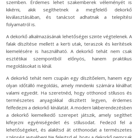
szemben. Érdemes lehet szakemberek véleményét is
kikérni, akik segíthetnek a megfelelő dekorkő
kiválasztásában, és tanácsot adhatnak a telepítési
folyamatról is.
A dekorkő alkalmazásának lehetőségei szinte végtelenek. A
falak díszítése mellett a kerti utak, teraszok és kerítések
kiemelésére is használható. A dekorkő tehát nem csak
esztétikai szempontból előnyös, hanem praktikus
megoldásokat is kínál.
A dekorkő tehát nem csupán egy díszítőelem, hanem egy
olyan időtálló megoldás, amely mindenki számára kínálhat
valami egyedit. Ha szeretnéd, hogy otthonod stílusos és
természetes anyagokkal díszített legyen, érdemes
felfedezni a dekorkő kínálatát. A modern lakberendezésben
a dekorkő kiemelkedő szerepet játszik, amely segíthet
kifejezni egyéniségedet és stílusodat. Fedezd fel a
lehetőségeket, és alakítsd át otthonodat a természetes
szépség jegyében! Ne felejtsd el, hogy a dekorkő nemcsak