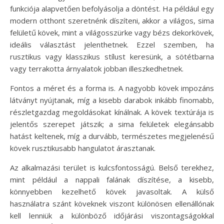
funkciója alapvetően befolyásolja a döntést. Ha például egy
modern otthont szeretnénk díszíteni, akkor a világos, sima
felületű kövek, mint a világosszürke vagy bézs dekorkövek,
ideális választást jelenthetnek. Ezzel szemben, ha
rusztikus vagy klasszikus stílust keresünk, a sötétbarna
vagy terrakotta árnyalatok jobban illeszkedhetnek.
Fontos a méret és a forma is. A nagyobb kövek impozáns
látványt nyújtanak, míg a kisebb darabok inkább finomabb,
részletgazdag megoldásokat kínálnak. A kövek textúrája is
jelentős szerepet játszik; a sima felületek elegánsabb
hatást keltenek, míg a durvább, természetes megjelenésű
kövek rusztikusabb hangulatot árasztanak.
Az alkalmazási terület is kulcsfontosságú. Belső terekhez,
mint például a nappali falának díszítése, a kisebb,
könnyebben kezelhető kövek javasoltak. A külső
használatra szánt köveknek viszont különösen ellenállónak
kell lenniük a különböző időjárási viszontagságokkal