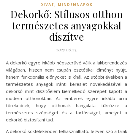
,
DIVAT
MINDENNAPOK
Dekorkő: Stílusos otthon
természetes anyagokkal
díszítve
2025.06.23.
A dekorkő egyre inkább népszerűvé válik a lakberendezés
világában, hiszen nem csupán esztétikai élményt nyújt,
hanem funkcionális előnyöket is kínál. Az utóbbi években a
természetes anyagok iránti kereslet növekedésével a
dekorkő mint díszítőelem kiemelkedő szerepet kapott a
modern otthonokban. Az emberek egyre inkább arra
törekednek, hogy otthonaik hangulata tükrözze a
természetes szépséget és a tartósságot, amelyet a
dekorkő biztosítani tud.
A dekorkő sokféleképpen felhasználható, legyen szó a falak