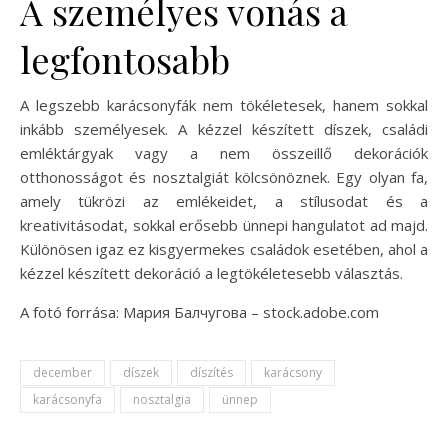
A személyes vonás a
legfontosabb
A legszebb karácsonyfák nem tökéletesek, hanem sokkal
inkább személyesek. A kézzel készített díszek, családi
emléktárgyak vagy a nem összeillő dekorációk
otthonosságot és nosztalgiát kölcsönöznek. Egy olyan fa,
amely tükrözi az emlékeidet, a stílusodat és a
kreativitásodat, sokkal erősebb ünnepi hangulatot ad majd.
Különösen igaz ez kisgyermekes családok esetében, ahol a
kézzel készített dekoráció a legtökéletesebb választás.
A fotó forrása: Мария Балчугова – stock.adobe.com
december
díszek
díszítés
karácsony
karácsonyfa
nosztalgia
ünnep