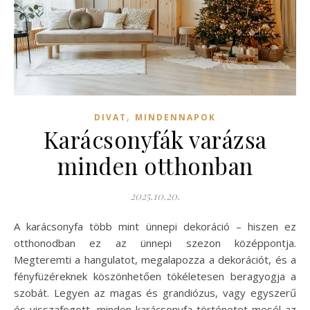
,
DIVAT
MINDENNAPOK
Karácsonyfák varázsa
minden otthonban
2025.10.20.
A karácsonyfa több mint ünnepi dekoráció – hiszen ez
otthonodban ez az ünnepi szezon középpontja.
Megteremti a hangulatot, megalapozza a dekorációt, és a
fényfüzéreknek köszönhetően tökéletesen beragyogja a
szobát. Legyen az magas és grandiózus, vagy egyszerű
és visszafogott, minden karácsonyfa történetet mesél az