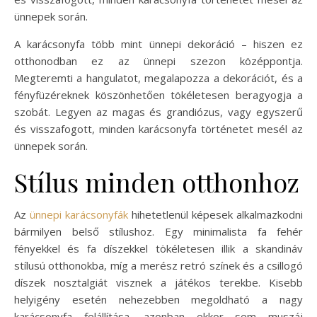
ünnepek során.
A karácsonyfa több mint ünnepi dekoráció – hiszen ez
otthonodban ez az ünnepi szezon középpontja.
Megteremti a hangulatot, megalapozza a dekorációt, és a
fényfüzéreknek köszönhetően tökéletesen beragyogja a
szobát. Legyen az magas és grandiózus, vagy egyszerű
és visszafogott, minden karácsonyfa történetet mesél az
ünnepek során.
Stílus minden otthonhoz
Az
ünnepi karácsonyfák
hihetetlenül képesek alkalmazkodni
bármilyen belső stílushoz. Egy minimalista fa fehér
fényekkel és fa díszekkel tökéletesen illik a skandináv
stílusú otthonokba, míg a merész retró színek és a csillogó
díszek nosztalgiát visznek a játékos terekbe. Kisebb
helyigény esetén nehezebben megoldható a nagy
karácsonyfa felállítása, azonban ekkor sem muszáj