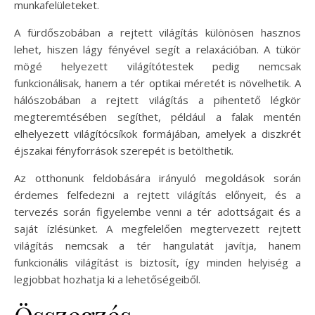
munkafelületeket.
A fürdőszobában a rejtett világítás különösen hasznos
lehet, hiszen lágy fényével segít a relaxációban. A tükör
mögé helyezett világítótestek pedig nemcsak
funkcionálisak, hanem a tér optikai méretét is növelhetik. A
hálószobában a rejtett világítás a pihentető légkör
megteremtésében segíthet, például a falak mentén
elhelyezett világítócsíkok formájában, amelyek a diszkrét
éjszakai fényforrások szerepét is betölthetik.
Az otthonunk feldobására irányuló megoldások során
érdemes felfedezni a rejtett világítás előnyeit, és a
tervezés során figyelembe venni a tér adottságait és a
saját ízlésünket. A megfelelően megtervezett rejtett
világítás nemcsak a tér hangulatát javítja, hanem
funkcionális világítást is biztosít, így minden helyiség a
legjobbat hozhatja ki a lehetőségeiből.