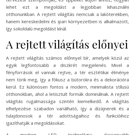
lehet ezt a megoldást a legjobban kihasználni
otthonunkban. A rejtett világítás nemcsak a lakóterekben,
hanem kereskedelmi és ipari környezetben is alkalmazott,
így sokoldalú megoldást kínál.
A rejtett világítás előnyei
A rejtett világítás számos előnnyel bír, amelyek közül az
egyik legfontosabb a diszkrét megjelenés. Mivel a
fényforrások el vannak rejtve, a tér esztétikai élménye
nem törik meg, így a fókusz a bútorokra és a dekorációra
kerül. Ez különösen fontos a modern, minimalista stílusú
otthonokban, ahol a letisztult formák dominálnak. A rejtett
világítás rugalmassága szintén kiemelkedő. A világítás
elhelyezése szabadon variálható, így a dizájnerek és a
tulajdonosok a tér adottságaihoz és funkcióihoz
igazíthatják a megoldásokat.
A modern LED technológia alacsonyabb