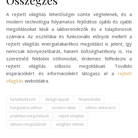
Összegzés
A rejtett világítás lehetőségei szinte végtelenek, és a
modern technológia folyamatos fejlődése újabb és újabb
megoldásokat kínál a lakberendezők és a tulajdonosok
számára. Az esztétikai és funkcionális előnyök mellett a
rejtett világítás energiatakarékos megoldást is jelent, így
nemcsak környezetbarát, hanem költséghatékony is. Ha
szeretnéd feldobni otthonodat, érdemes felfedezni a
rejtett világítás stílusos megoldásait. További
inspirációkért és információkért látogass el a
rejtett
világítás
weboldalra.
belsőépítészet
design tippek
fénytechnika
hangulatos otthon
modern lakás
otthon dekoráció
praktikus megoldások
rejtett világítás
stílusos megoldások
világítási ötletek