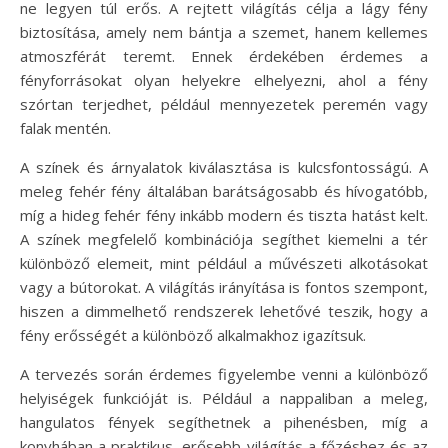
ne legyen túl erős. A rejtett világítás célja a lágy fény
biztosítása, amely nem bántja a szemet, hanem kellemes
atmoszférát teremt. Ennek érdekében érdemes a
fényforrásokat olyan helyekre elhelyezni, ahol a fény
szórtan terjedhet, például mennyezetek peremén vagy
falak mentén.
A színek és árnyalatok kiválasztása is kulcsfontosságú. A
meleg fehér fény általában barátságosabb és hívogatóbb,
míg a hideg fehér fény inkább modern és tiszta hatást kelt.
A színek megfelelő kombinációja segíthet kiemelni a tér
különböző elemeit, mint például a művészeti alkotásokat
vagy a bútorokat. A világítás irányítása is fontos szempont,
hiszen a dimmelhető rendszerek lehetővé teszik, hogy a
fény erősségét a különböző alkalmakhoz igazítsuk.
A tervezés során érdemes figyelembe venni a különböző
helyiségek funkcióját is. Például a nappaliban a meleg,
hangulatos fények segíthetnek a pihenésben, míg a
konyhában a praktikus, erősebb világítás a főzéshez és az