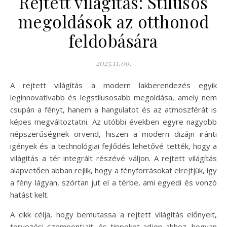
Rejtett világítás: Stílusos
megoldások az otthonod
feldobására
2025.11.09.
A rejtett világítás a modern lakberendezés egyik
leginnovatívabb és legstílusosabb megoldása, amely nem
csupán a fényt, hanem a hangulatot és az atmoszférát is
képes megváltoztatni. Az utóbbi években egyre nagyobb
népszerűségnek örvend, hiszen a modern dizájn iránti
igények és a technológiai fejlődés lehetővé tették, hogy a
világítás a tér integrált részévé váljon. A rejtett világítás
alapvetően abban rejlik, hogy a fényforrásokat elrejtjük, így
a fény lágyan, szórtan jut el a térbe, ami egyedi és vonzó
hatást kelt.
A cikk célja, hogy bemutassa a rejtett világítás előnyeit,
tervezési szempontjait, és tippeket adjon ahhoz, hogyan