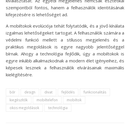
kiválasztását. Az egyedi megjelenés nemcsak esztétikai
szempontból fontos, hanem a felhasználók identitásának
kifejezésére is lehetőséget ad.
A mobiltokok evolúciója tehát folytatódik, és a jövő kínálata
izgalmas lehetőségeket tartogat. A felhasználók számára a
védelmi funkció mellett a stílusos megjelenés és a
praktikus megoldások is egyre nagyobb jelentőséggel
bírnak. Ahogy a technológia fejlődik, úgy a mobiltokok is
egyre inkább alkalmazkodnak a modern élet igényeihez, és
képesek lesznek a felhasználók elvárásainak maximális
kielégítésére.
bőr
design
divat
fejlődés
funkcionalitás
kiegészítők
mobiltelefon
mobiltok
okos megoldások
technológia