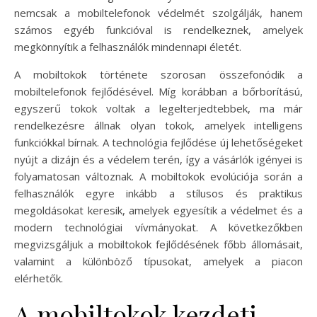
nemcsak a mobiltelefonok védelmét szolgálják, hanem
számos egyéb funkcióval is rendelkeznek, amelyek
megkönnyítik a felhasználók mindennapi életét.
A mobiltokok története szorosan összefonódik a
mobiltelefonok fejlődésével. Míg korábban a bőrborítású,
egyszerű tokok voltak a legelterjedtebbek, ma már
rendelkezésre állnak olyan tokok, amelyek intelligens
funkciókkal bírnak. A technológia fejlődése új lehetőségeket
nyújt a dizájn és a védelem terén, így a vásárlók igényei is
folyamatosan változnak. A mobiltokok evolúciója során a
felhasználók egyre inkább a stílusos és praktikus
megoldásokat keresik, amelyek egyesítik a védelmet és a
modern technológiai vívmányokat. A következőkben
megvizsgáljuk a mobiltokok fejlődésének főbb állomásait,
valamint a különböző típusokat, amelyek a piacon
elérhetők.
A mobiltokok kezdeti