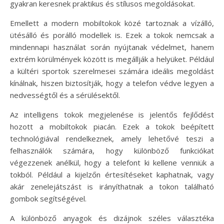
gyakran keresnek praktikus és stílusos megoldásokat.
Emellett a modern mobiltokok közé tartoznak a vízálló,
ütésálló és porálló modellek is. Ezek a tokok nemcsak a
mindennapi használat során nyújtanak védelmet, hanem
extrém körülmények között is megállják a helyüket. Például
a kültéri sportok szerelmesei számára ideális megoldást
kínálnak, hiszen biztosítják, hogy a telefon védve legyen a
nedvességtől és a sérülésektől.
Az intelligens tokok megjelenése is jelentős fejlődést
hozott a mobiltokok piacán. Ezek a tokok beépített
technológiával rendelkeznek, amely lehetővé teszi a
felhasználók számára, hogy különböző funkciókat
végezzenek anélkül, hogy a telefont ki kellene venniük a
tokból. Például a kijelzőn értesítéseket kaphatnak, vagy
akár zenelejátszást is irányíthatnak a tokon található
gombok segítségével.
A különböző anyagok és dizájnok széles választéka