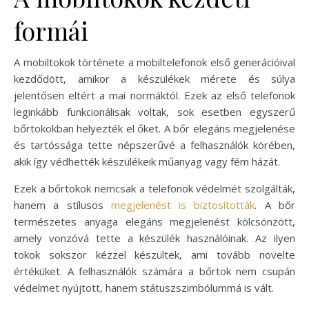
formái
A mobiltokok története a mobiltelefonok első generációival
kezdődött, amikor a készülékek mérete és súlya
jelentősen eltért a mai normáktól. Ezek az első telefonok
leginkább funkcionálisak voltak, sok esetben egyszerű
bőrtokokban helyezték el őket. A bőr elegáns megjelenése
és tartóssága tette népszerűvé a felhasználók körében,
akik így védhették készülékeik műanyag vagy fém házát.
Ezek a bőrtokok nemcsak a telefonok védelmét szolgálták,
hanem a stílusos
megjelenést is biztosították
. A bőr
természetes anyaga elegáns megjelenést kölcsönzött,
amely vonzóvá tette a készülék használóinak. Az ilyen
tokok sokszor kézzel készültek, ami tovább növelte
értéküket. A felhasználók számára a bőrtok nem csupán
védelmet nyújtott, hanem státuszszimbólummá is vált.