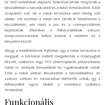
Az első mobiltokok alapvető funkcióval bírtak: megóvták a
készülékeket a karcolásoktól és a külső behatásoktól. A bőr
strapabíró volt, de a tokok tervezése nem mindig volt
ideális. Sok esetben a tokok nem zárták le tökéletesen a
készülékeket, ami miatt a por és a szennyeződések
bejuthattak. Ekkoriban a felhasználóknak sokszor
kompromisszumokat kellett kötniük a védelem és a
kényelem között.
Ahogy a mobiltelefonok fejlődtek, úgy a tokok tervezése is
megújult. A bőrtokok mellett megjelentek a műanyagból
készült, szilikonos vagy TPU (thermoplastic polyurethane)
tokok is, amelyek könnyebbek és rugalmasabbak voltak.
Ezek a tokok jobban illeszkedtek a készülékekhez, és
számos színben és mintázatban elérhetők voltak, így a
felhasználók egyre inkább a személyre szabásra
törekedtek.
Funkcionális