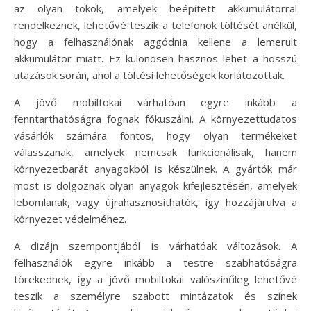
az olyan tokok, amelyek beépített akkumulátorral
rendelkeznek, lehetővé teszik a telefonok töltését anélkül,
hogy a felhasználónak aggódnia kellene a lemerült
akkumulátor miatt. Ez különösen hasznos lehet a hosszú
utazások során, ahol a töltési lehetőségek korlátozottak.
A jövő mobiltokai várhatóan egyre inkább a
fenntarthatóságra fognak fókuszálni. A környezettudatos
vásárlók számára fontos, hogy olyan termékeket
válasszanak, amelyek nemcsak funkcionálisak, hanem
környezetbarát anyagokból is készülnek. A gyártók már
most is dolgoznak olyan anyagok kifejlesztésén, amelyek
lebomlanak, vagy újrahasznosíthatók, így hozzájárulva a
környezet védelméhez.
A dizájn szempontjából is várhatóak változások. A
felhasználók egyre inkább a testre szabhatóságra
törekednek, így a jövő mobiltokai valószínűleg lehetővé
teszik a személyre szabott mintázatok és színek