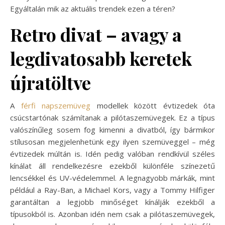
Egyáltalán mik az aktuális trendek ezen a téren?
Retro divat – avagy a
legdivatosabb keretek
újratöltve
A
férfi napszemüveg
modellek között évtizedek óta
csúcstartónak számítanak a pilótaszemüvegek. Ez a típus
valószínűleg sosem fog kimenni a divatból, így bármikor
stílusosan megjelenhetünk egy ilyen szemüveggel – még
évtizedek múltán is. Idén pedig valóban rendkívül széles
kínálat áll rendelkezésre ezekből különféle színezetű
lencsékkel és UV-védelemmel. A legnagyobb márkák, mint
például a Ray-Ban, a Michael Kors, vagy a Tommy Hilfiger
garantáltan a legjobb minőséget kínálják ezekből a
típusokból is. Azonban idén nem csak a pilótaszemüvegek,