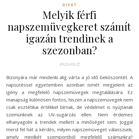
DIVAT
Melyik férfi
napszemüvegkeret számít
igazán trendinek a
szezonban?
2022.05.27.
Bizonyára már mindenki alig várta a jó idő beköszöntét. A
napsütéssel egyetemben azonban ismét megjelent az
igény a megfelelő napszemüvegek megtalálására. Ez
manapság különösen fontos, hiszen a napszemüvegek nem
csak esztétikai értékkel bírnak, de védelmet is nyújtanak
szemünknek az UV-sugárzás ellen. Nem érdemes
elhanyagolni a trendek mellett a minőséget sem. Joggal
merül fel hát a kérdés, milyen napszemüveget válasszunk,
amely mindkét szempontból megfelelő számunkra?