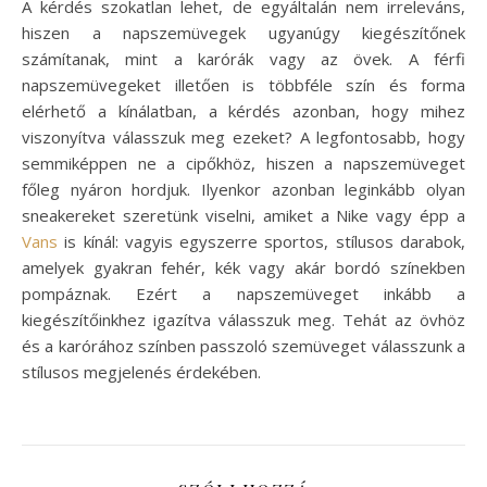
A kérdés szokatlan lehet, de egyáltalán nem irreleváns,
hiszen a napszemüvegek ugyanúgy kiegészítőnek
számítanak, mint a karórák vagy az övek. A férfi
napszemüvegeket illetően is többféle szín és forma
elérhető a kínálatban, a kérdés azonban, hogy mihez
viszonyítva válasszuk meg ezeket? A legfontosabb, hogy
semmiképpen ne a cipőkhöz, hiszen a napszemüveget
főleg nyáron hordjuk. Ilyenkor azonban leginkább olyan
sneakereket szeretünk viselni, amiket a Nike vagy épp a
Vans
is kínál: vagyis egyszerre sportos, stílusos darabok,
amelyek gyakran fehér, kék vagy akár bordó színekben
pompáznak. Ezért a napszemüveget inkább a
kiegészítőinkhez igazítva válasszuk meg. Tehát az övhöz
és a karórához színben passzoló szemüveget válasszunk a
stílusos megjelenés érdekében.