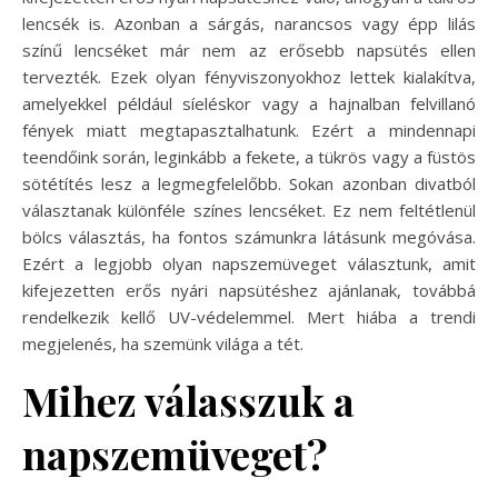
lencsék is. Azonban a sárgás, narancsos vagy épp lilás
színű lencséket már nem az erősebb napsütés ellen
tervezték. Ezek olyan fényviszonyokhoz lettek kialakítva,
amelyekkel például síeléskor vagy a hajnalban felvillanó
fények miatt megtapasztalhatunk. Ezért a mindennapi
teendőink során, leginkább a fekete, a tükrös vagy a füstös
sötétítés lesz a legmegfelelőbb. Sokan azonban divatból
választanak különféle színes lencséket. Ez nem feltétlenül
bölcs választás, ha fontos számunkra látásunk megóvása.
Ezért a legjobb olyan napszemüveget választunk, amit
kifejezetten erős nyári napsütéshez ajánlanak, továbbá
rendelkezik kellő UV-védelemmel. Mert hiába a trendi
megjelenés, ha szemünk világa a tét.
Mihez válasszuk a
napszemüveget?