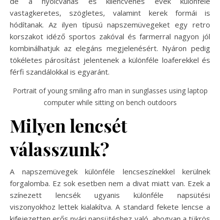
de a nyolcvanas és kilencvenes évek különféle
vastagkeretes, szögletes, valamint kerek formái is
hódítanak. Az ilyen típusú napszemüvegeket egy retro
korszakot idéző sportos zakóval és farmerral nagyon jól
kombinálhatjuk az elegáns megjelenésért. Nyáron pedig
tökéletes párosítást jelentenek a különféle loaferekkel és
férfi szandálokkal is egyaránt.
Portrait of young smiling afro man in sunglasses using laptop
computer while sitting on bench outdoors
Milyen lencsét
válasszunk?
A napszemüvegek különféle lencseszínekkel kerülnek
forgalomba. Ez sok esetben nem a divat miatt van. Ezek a
színezett lencsék ugyanis különféle napsütési
viszonyokhoz lettek kialakítva. A standard fekete lencse a
kifejezetten erős nyári napsütéshez való, ahogyan a tükrös