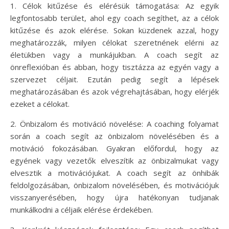
1. Célok kitűzése és elérésük támogatása: Az egyik
legfontosabb terület, ahol egy coach segíthet, az a célok
kitűzése és azok elérése. Sokan küzdenek azzal, hogy
meghatározzák, milyen célokat szeretnének elérni az
életükben vagy a munkájukban. A coach segít az
önreflexióban és abban, hogy tisztázza az egyén vagy a
szervezet céljait. Ezután pedig segít a lépések
meghatározásában és azok végrehajtásában, hogy elérjék
ezeket a célokat.
2. Önbizalom és motiváció növelése: A coaching folyamat
során a coach segít az önbizalom növelésében és a
motiváció fokozásában. Gyakran előfordul, hogy az
egyének vagy vezetők elveszítik az önbizalmukat vagy
elvesztik a motivációjukat. A coach segít az önhibák
feldolgozásában, önbizalom növelésében, és motivációjuk
visszanyerésében, hogy újra hatékonyan tudjanak
munkálkodni a céljaik elérése érdekében.