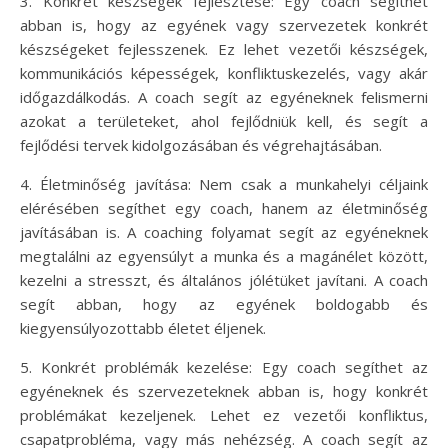
3. Konkrét készségek fejlesztése: Egy coach segíthet
abban is, hogy az egyének vagy szervezetek konkrét
készségeket fejlesszenek. Ez lehet vezetői készségek,
kommunikációs képességek, konfliktuskezelés, vagy akár
időgazdálkodás. A coach segít az egyéneknek felismerni
azokat a területeket, ahol fejlődniük kell, és segít a
fejlődési tervek kidolgozásában és végrehajtásában.
4. Életminőség javítása: Nem csak a munkahelyi céljaink
elérésében segíthet egy coach, hanem az életminőség
javításában is. A coaching folyamat segít az egyéneknek
megtalálni az egyensúlyt a munka és a magánélet között,
kezelni a stresszt, és általános jólétüket javítani. A coach
segít abban, hogy az egyének boldogabb és
kiegyensúlyozottabb életet éljenek.
5. Konkrét problémák kezelése: Egy coach segíthet az
egyéneknek és szervezeteknek abban is, hogy konkrét
problémákat kezeljenek. Lehet ez vezetői konfliktus,
csapatprobléma, vagy más nehézség. A coach segít az