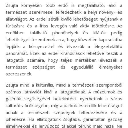
Zsujta környékén több erdő is megtalálható, ahol a
természet szerelmesei felfedezhetik a helyi növény- és
állatvilágot. Az erdei séták kiváló lehetőséget nyújtanak a
túrázásra és a friss levegőn való aktív időtöltésre. Az
erdőkben található pihenőhelyek és kilátók pedig
lehetőséget teremtenek arra, hogy közvetlen kapcsolatba
lépjünk a környezettel és élvezzük a lélegzetelállító
panorámát. Ezek az erdei kirándulások lehetővé teszik a
látogatók számára, hogy teljes mértékben élvezzék a
természet szépségeit és egyedülálló élményeket
szerezzenek.
Zsujta mind a kulturális, mind a természeti szempontból
számos látnivalót kínál a látogatóknak. A múzeumok és
galériák segítségével betekintést nyerhetünk a város
kulturális örökségébe, míg a parkok és erdők lehetőséget
adnak a természeti szépségek felfedezésére és a
pihenésre. Ha ellátogatunk Zsujtába, garantáltan gazdag
élményekkel és lenyűgöző tájakkal térünk majd haza. Ne