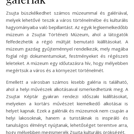
Zsujta büszkélkedhet számos múzeummal és galériával,
melyek lehetővé teszik a város történelmébe és kulturális
hagyományaiba való bepillantást. Az egyik legkiemelkedőbb
múzeum a Zsujtai Történeti Múzeum, ahol a látogatók
felfedezhetik a régió múltját bemutató kiállításokat. A
múzeum gazdag gyűjteménnyel rendelkezik, mely magába
foglal régi dokumentumokat, festményeket és régészeti
leleteket. A múzeum egy időutazásra hív, hogy mélyebben
megértsük a város és a környezet történelmét.
Emellett a városban számos kisebb galéria is található,
ahol a helyi művészek alkotásaival ismerkedhetünk meg. A
Zsujtai Képtár gyakran rendezi időszaki kiállításokat,
melyeken a kortárs művészet kiemelkedő alkotásai is
helyet kapnak. Ezek a galériák és múzeumok nem csupán a
helyi lakosoknak, hanem a turistáknak is inspiráló és
tanulságos élményt nyújtanak, lehetőséget teremtve arra,
hogy mélyebben megismerjék Zsujta kulturális örökségét.