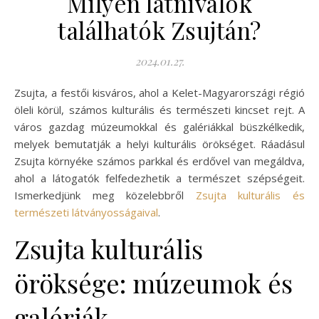
Milyen látnivalók
találhatók Zsujtán?
2024.01.27.
Zsujta, a festői kisváros, ahol a Kelet-Magyarországi régió
öleli körül, számos kulturális és természeti kincset rejt. A
város gazdag múzeumokkal és galériákkal büszkélkedik,
melyek bemutatják a helyi kulturális örökséget. Ráadásul
Zsujta környéke számos parkkal és erdővel van megáldva,
ahol a látogatók felfedezhetik a természet szépségeit.
Ismerkedjünk meg közelebbről
Zsujta kulturális és
természeti látványosságaival
.
Zsujta kulturális
öröksége: múzeumok és
galériák