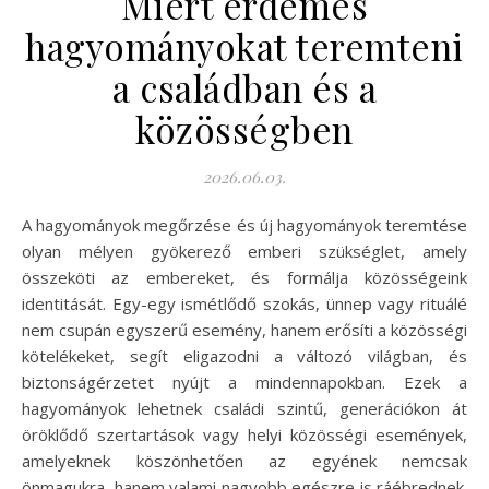
Miért érdemes
hagyományokat teremteni
a családban és a
közösségben
2026.06.03.
A hagyományok megőrzése és új hagyományok teremtése
olyan mélyen gyökerező emberi szükséglet, amely
összeköti az embereket, és formálja közösségeink
identitását. Egy-egy ismétlődő szokás, ünnep vagy rituálé
nem csupán egyszerű esemény, hanem erősíti a közösségi
kötelékeket, segít eligazodni a változó világban, és
biztonságérzetet nyújt a mindennapokban. Ezek a
hagyományok lehetnek családi szintű, generációkon át
öröklődő szertartások vagy helyi közösségi események,
amelyeknek köszönhetően az egyének nemcsak
önmagukra, hanem valami nagyobb egészre is ráébrednek.