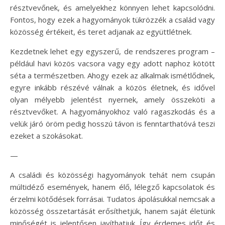
résztvevőnek, és amelyekhez könnyen lehet kapcsolódni.
Fontos, hogy ezek a hagyományok tükrözzék a család vagy
közösség értékeit, és teret adjanak az együttlétnek.
Kezdetnek lehet egy egyszerű, de rendszeres program –
például havi közös vacsora vagy egy adott naphoz kötött
séta a természetben. Ahogy ezek az alkalmak ismétlődnek,
egyre inkább részévé válnak a közös életnek, és idővel
olyan mélyebb jelentést nyernek, amely összeköti a
résztvevőket. A hagyományokhoz való ragaszkodás és a
velük járó öröm pedig hosszú távon is fenntarthatóvá teszi
ezeket a szokásokat.
—
A családi és közösségi hagyományok tehát nem csupán
múltidéző események, hanem élő, lélegző kapcsolatok és
érzelmi kötődések forrásai. Tudatos ápolásukkal nemcsak a
közösség összetartását erősíthetjük, hanem saját életünk
minőségét is jelentősen javíthatjuk. Így érdemes időt és