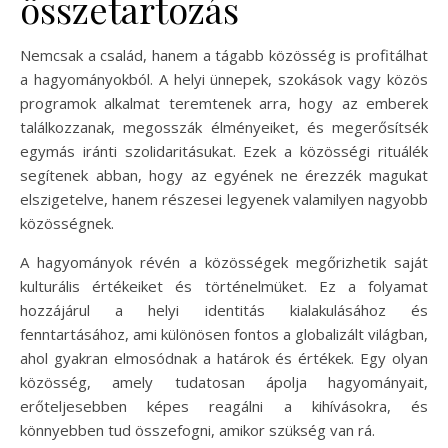
összetartozás
Nemcsak a család, hanem a tágabb közösség is profitálhat
a hagyományokból. A helyi ünnepek, szokások vagy közös
programok alkalmat teremtenek arra, hogy az emberek
találkozzanak, megosszák élményeiket, és megerősítsék
egymás iránti szolidaritásukat. Ezek a közösségi rituálék
segítenek abban, hogy az egyének ne érezzék magukat
elszigetelve, hanem részesei legyenek valamilyen nagyobb
közösségnek.
A hagyományok révén a közösségek megőrizhetik saját
kulturális értékeiket és történelmüket. Ez a folyamat
hozzájárul a helyi identitás kialakulásához és
fenntartásához, ami különösen fontos a globalizált világban,
ahol gyakran elmosódnak a határok és értékek. Egy olyan
közösség, amely tudatosan ápolja hagyományait,
erőteljesebben képes reagálni a kihívásokra, és
könnyebben tud összefogni, amikor szükség van rá.