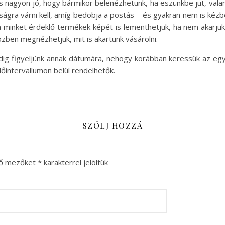
is nagyon jó, hogy bármikor belenézhetünk, ha eszünkbe jut, val
ságra várni kell, amíg bedobja a postás – és gyakran nem is kéz
r a minket érdeklő termékek képét is lementhetjük, ha nem akarjuk 
zben megnézhetjük, mit is akartunk vásárolni.
ig figyeljünk annak dátumára, nehogy korábban keressük az egyik
dőintervallumon belül rendelhetők.
SZÓLJ HOZZÁ
ző mezőket
*
karakterrel jelöltük