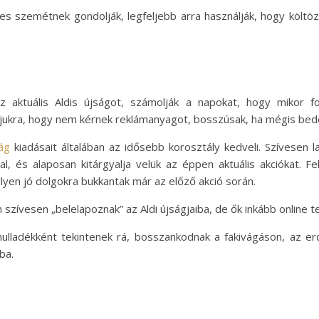
ges szemétnek gondolják, legfeljebb arra használják, hogy költ
az aktuális Aldis újságot, számolják a napokat, hogy mikor f
dájukra, hogy nem kérnek reklámanyagot, bosszúsak, ha mégis bed
ság
kiadásait általában az idősebb korosztály kedveli. Szívesen 
l, és alaposan kitárgyalja velük az éppen aktuális akciókat. 
yen jó dolgokra bukkantak már az előző akció során.
 szívesen „belelapoznak” az Aldi újságjaiba, de ők inkább online te
hulladékként tekintenek rá, bosszankodnak a fakivágáson, az erd
ba.