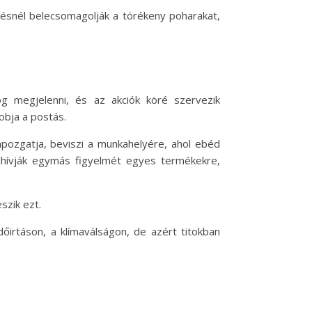
özésnél belecsomagolják a törékeny poharakat,
og megjelenni, és az akciók köré szervezik
obja a postás.
lapozgatja, beviszi a munkahelyére, ahol ebéd
Felhívják egymás figyelmét egyes termékekre,
szik ezt.
őirtáson, a klímaválságon, de azért titokban