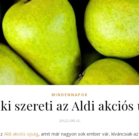
MINDENNAPOK
i szereti az Aldi akciós 
2022.06.11.
az
Aldi akciós újság
, amit már nagyon sok ember vár, kíváncsiak az