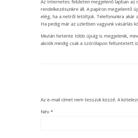
Az Internetes felületen megjelenő lapban az 
rendelkezésünkre áll. A papíron megjelentő új
elég, ha a netről letöltjük. Telefonunkra aká
Ha pedig már az üzletben vagyunk vásárlás kö
Miután hetente több újság is megjelenik, mind
akciók mindig csak a szórólapon feltüntetett i
Az e-mail címet nem tesszük közzé.
A kötele
Név
*