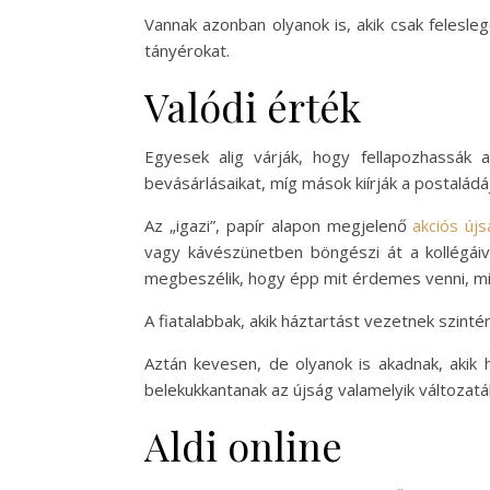
Vannak azonban olyanok is, akik csak felesle
tányérokat.
Valódi érték
Egyesek alig várják, hogy fellapozhassák 
bevásárlásaikat, míg mások kiírják a postalá
Az „igazi”, papír alapon megjelenő
akciós új
vagy kávészünetben böngészi át a kollégáiva
megbeszélik, hogy épp mit érdemes venni, mil
A fiatalabbak, akik háztartást vezetnek szintén
Aztán kevesen, de olyanok is akadnak, akik 
belekukkantanak az újság valamelyik változatá
Aldi online