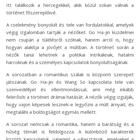
Itt találkozik a hercegekkel, akik közül sokan válnak a
történet főszereplőivé.
A cselekmény bonyolult és tele van fordulatokkal, amelyek
végig izgalomban tartják a nézőket. Go Ha-jin küzdelmei
nem csupán a túlélésről szólnak, hanem arról is, hogy
hogyan alakítja a jövőjét a múltban. A történet során a
nézők tanúi lehetnek a politikai intrikáknak, hatalmi
harcoknak és a személyes kapcsolatok bonyolultságának.
A sorozatban a romantikus szálak is központi szerepet
játszanak. Go Ha-jin és Wang So kapcsolata tele van
szenvedéllyel és ellentmondással, ami még inkább
felerősíti a történet drámai hatását. A nézők végig izgulják,
hogy vajon képesek lesznek-e legyőzni a múlt árnyait, és
megtalálni a boldogságot egymás mellett.
A sorozat nemcsak a romantika, hanem a barátság és a
hűség témáit is feldolgozza. A különböző karakterek
közötti kapcsolatok, valamint a választások, amelyeket a