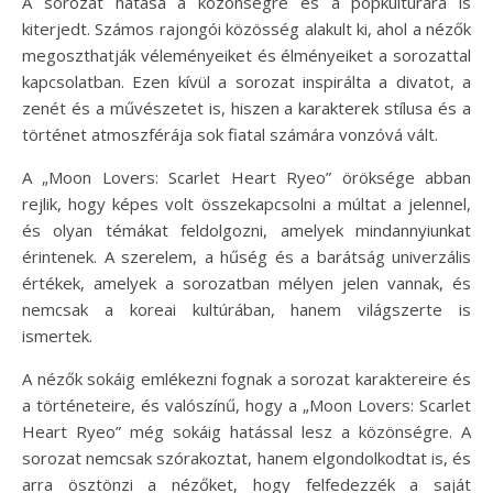
A sorozat hatása a közönségre és a popkultúrára is
kiterjedt. Számos rajongói közösség alakult ki, ahol a nézők
megoszthatják véleményeiket és élményeiket a sorozattal
kapcsolatban. Ezen kívül a sorozat inspirálta a divatot, a
zenét és a művészetet is, hiszen a karakterek stílusa és a
történet atmoszférája sok fiatal számára vonzóvá vált.
A „Moon Lovers: Scarlet Heart Ryeo” öröksége abban
rejlik, hogy képes volt összekapcsolni a múltat a jelennel,
és olyan témákat feldolgozni, amelyek mindannyiunkat
érintenek. A szerelem, a hűség és a barátság univerzális
értékek, amelyek a sorozatban mélyen jelen vannak, és
nemcsak a koreai kultúrában, hanem világszerte is
ismertek.
A nézők sokáig emlékezni fognak a sorozat karaktereire és
a történeteire, és valószínű, hogy a „Moon Lovers: Scarlet
Heart Ryeo” még sokáig hatással lesz a közönségre. A
sorozat nemcsak szórakoztat, hanem elgondolkodtat is, és
arra ösztönzi a nézőket, hogy felfedezzék a saját