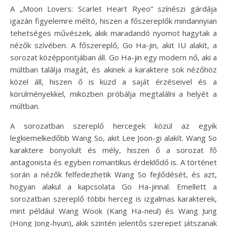
A „Moon Lovers: Scarlet Heart Ryeo” színészi gárdája
igazán figyelemre méltó, hiszen a főszereplők mindannyian
tehetséges művészek, akik maradandó nyomot hagytak a
nézők szívében. A főszereplő, Go Ha-jin, akit IU alakít, a
sorozat középpontjában áll. Go Ha-jin egy modern nő, aki a
múltban találja magát, és akinek a karaktere sok nézőhöz
közel áll, hiszen ő is küzd a saját érzéseivel és a
körülményekkel, miközben próbálja megtalálni a helyét a
múltban.
A sorozatban szereplő hercegek közül az egyik
legkiemelkedőbb Wang So, akit Lee Joon-gi alakít. Wang So
karaktere bonyolult és mély, hiszen ő a sorozat fő
antagonista és egyben romantikus érdeklődő is. A történet
során a nézők felfedezhetik Wang So fejlődését, és azt,
hogyan alakul a kapcsolata Go Ha-jinnal. Emellett a
sorozatban szereplő többi herceg is izgalmas karakterek,
mint például Wang Wook (Kang Ha-neul) és Wang Jung
(Hong Jong-hyun), akik szintén jelentős szerepet játszanak