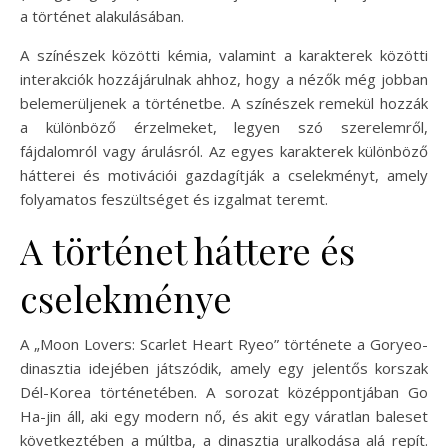
a történet alakulásában.
A színészek közötti kémia, valamint a karakterek közötti
interakciók hozzájárulnak ahhoz, hogy a nézők még jobban
belemerüljenek a történetbe. A színészek remekül hozzák
a különböző érzelmeket, legyen szó szerelemről,
fájdalomról vagy árulásról. Az egyes karakterek különböző
hátterei és motivációi gazdagítják a cselekményt, amely
folyamatos feszültséget és izgalmat teremt.
A történet háttere és
cselekménye
A „Moon Lovers: Scarlet Heart Ryeo” története a Goryeo-
dinasztia idejében játszódik, amely egy jelentős korszak
Dél-Korea történetében. A sorozat középpontjában Go
Ha-jin áll, aki egy modern nő, és akit egy váratlan baleset
következtében a múltba, a dinasztia uralkodása alá repít.