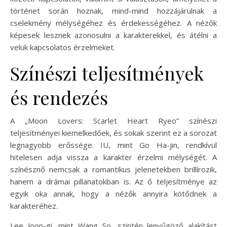
történet során hoznak, mind-mind hozzájárulnak a
cselekmény mélységéhez és érdekességéhez. A nézők
képesek lesznek azonosulni a karakterekkel, és átélni a
velük kapcsolatos érzelmeket.
Színészi teljesítmények
és rendezés
A „Moon Lovers: Scarlet Heart Ryeo” színészi
teljesítményei kiemelkedőek, és sokak szerint ez a sorozat
legnagyobb erőssége. IU, mint Go Ha-jin, rendkívül
hitelesen adja vissza a karakter érzelmi mélységét. A
színésznő nemcsak a romantikus jelenetekben brillírozik,
hanem a drámai pillanatokban is. Az ő teljesítménye az
egyik oka annak, hogy a nézők annyira kötődnek a
karakteréhez.
Lee Joon-gi, mint Wang So, szintén lenyűgöző alakítást