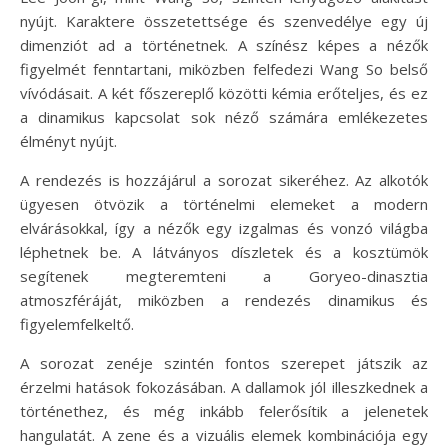
nyújt. Karaktere összetettsége és szenvedélye egy új
dimenziót ad a történetnek. A színész képes a nézők
figyelmét fenntartani, miközben felfedezi Wang So belső
vívódásait. A két főszereplő közötti kémia erőteljes, és ez
a dinamikus kapcsolat sok néző számára emlékezetes
élményt nyújt.
A rendezés is hozzájárul a sorozat sikeréhez. Az alkotók
ügyesen ötvözik a történelmi elemeket a modern
elvárásokkal, így a nézők egy izgalmas és vonzó világba
léphetnek be. A látványos díszletek és a kosztümök
segítenek megteremteni a Goryeo-dinasztia
atmoszféráját, miközben a rendezés dinamikus és
figyelemfelkeltő.
A sorozat zenéje szintén fontos szerepet játszik az
érzelmi hatások fokozásában. A dallamok jól illeszkednek a
történethez, és még inkább felerősítik a jelenetek
hangulatát. A zene és a vizuális elemek kombinációja egy