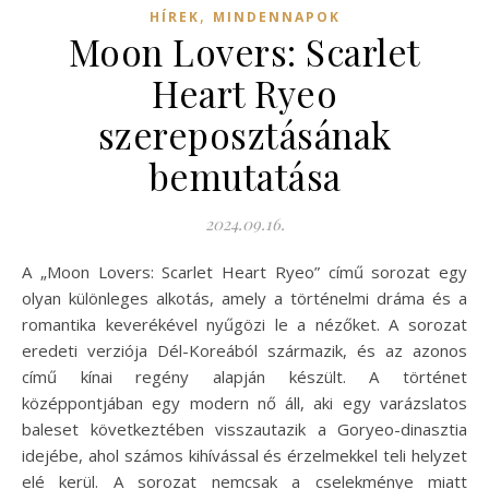
,
HÍREK
MINDENNAPOK
Moon Lovers: Scarlet
Heart Ryeo
szereposztásának
bemutatása
2024.09.16.
A „Moon Lovers: Scarlet Heart Ryeo” című sorozat egy
olyan különleges alkotás, amely a történelmi dráma és a
romantika keverékével nyűgözi le a nézőket. A sorozat
eredeti verziója Dél-Koreából származik, és az azonos
című kínai regény alapján készült. A történet
középpontjában egy modern nő áll, aki egy varázslatos
baleset következtében visszautazik a Goryeo-dinasztia
idejébe, ahol számos kihívással és érzelmekkel teli helyzet
elé kerül. A sorozat nemcsak a cselekménye miatt