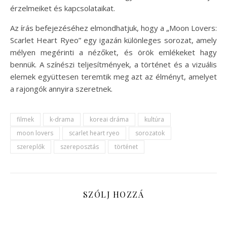
érzelmeiket és kapcsolataikat.
Az írás befejezéséhez elmondhatjuk, hogy a „Moon Lovers:
Scarlet Heart Ryeo” egy igazán különleges sorozat, amely
mélyen megérinti a nézőket, és örök emlékeket hagy
bennük. A színészi teljesítmények, a történet és a vizuális
elemek együttesen teremtik meg azt az élményt, amelyet
a rajongók annyira szeretnek.
filmek
k-drama
koreai dráma
kultúra
moon lovers
scarlet heart ryeo
sorozatok
szereplők
szereposztás
történet
SZÓLJ HOZZÁ