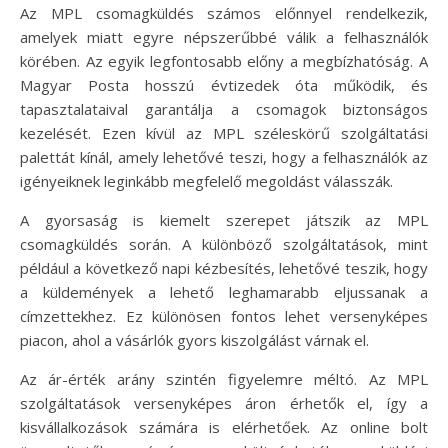
Az MPL csomagküldés számos előnnyel rendelkezik,
amelyek miatt egyre népszerűbbé válik a felhasználók
körében. Az egyik legfontosabb előny a megbízhatóság. A
Magyar Posta hosszú évtizedek óta működik, és
tapasztalataival garantálja a csomagok biztonságos
kezelését. Ezen kívül az MPL széleskörű szolgáltatási
palettát kínál, amely lehetővé teszi, hogy a felhasználók az
igényeiknek leginkább megfelelő megoldást válasszák.
A gyorsaság is kiemelt szerepet játszik az MPL
csomagküldés során. A különböző szolgáltatások, mint
például a következő napi kézbesítés, lehetővé teszik, hogy
a küldemények a lehető leghamarabb eljussanak a
címzettekhez. Ez különösen fontos lehet versenyképes
piacon, ahol a vásárlók gyors kiszolgálást várnak el.
Az ár-érték arány szintén figyelemre méltó. Az MPL
szolgáltatások versenyképes áron érhetők el, így a
kisvállalkozások számára is elérhetőek. Az online bolt