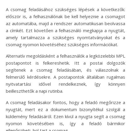
A csomag feladásához szükséges lépések a következők:
először is, a felhasználónak be kell helyeznie a csomagot
az automatába, majd a rendszer automatikusan beolvassa
a címkét. Ezt követően a felhasználó megkapja a nyugtát,
amely tartalmazza a szükséges nyomtatványokat és a
csomag nyomon követéséhez szükséges információkat.
Alternatív megoldásként a felhasználók a legközelebbi MPL
postapontot is felkereshetik. Itt a postai dolgozók
segítenek a csomag feladásában, és válaszolnak a
felmerülő kérdésekre. A postapontok általában rugalmas
nyitvatartási idővel rendelkeznek, így könnyen
beilleszthetők a napi rutinba.
A csomag feladásakor fontos, hogy a feladó megőrizze a
nyugtát, mert ez a dokumentum bizonyítékul szolgál a
küldemény feladásáról. Ezen kívül a nyugta segít a csomag
nyomon követésében is, így a feladó bármikor
ellenőrizheti, hol tart a csomag.