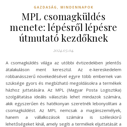
,
GAZDASÁG
MINDENNAPOK
MPL csomagküldés
menete: lépésről lépésre
útmutató kezdőknek
2024.03.04.
A csomagküldés világa az utóbbi évtizedekben jelentős
átalakuláson ment keresztül. Az e-kereskedelem
robbanásszerű növekedésével egyre több embernek van
szüksége gyors és megbízható megoldásokra a termékek
házhoz juttatására. Az MPL (Magyar Posta Logisztika)
szolgáltatása ideális választás lehet mindazok számára,
akik egyszerűen és hatékonyan szeretnék lebonyolítani a
csomagküldést. Az MPL nemcsak a magánszemélyek,
hanem a vállalkozások számára is széleskörű
lehetőségeket kínál, amely segíti a termékek eljuttatását a