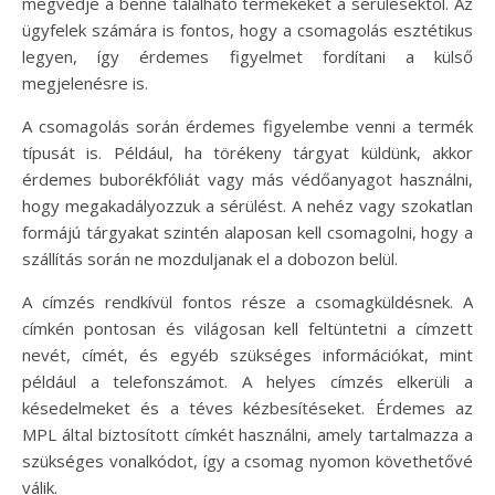
megvédje a benne található termékeket a sérülésektől. Az
ügyfelek számára is fontos, hogy a csomagolás esztétikus
legyen, így érdemes figyelmet fordítani a külső
megjelenésre is.
A csomagolás során érdemes figyelembe venni a termék
típusát is. Például, ha törékeny tárgyat küldünk, akkor
érdemes buborékfóliát vagy más védőanyagot használni,
hogy megakadályozzuk a sérülést. A nehéz vagy szokatlan
formájú tárgyakat szintén alaposan kell csomagolni, hogy a
szállítás során ne mozduljanak el a dobozon belül.
A címzés rendkívül fontos része a csomagküldésnek. A
címkén pontosan és világosan kell feltüntetni a címzett
nevét, címét, és egyéb szükséges információkat, mint
például a telefonszámot. A helyes címzés elkerüli a
késedelmeket és a téves kézbesítéseket. Érdemes az
MPL által biztosított címkét használni, amely tartalmazza a
szükséges vonalkódot, így a csomag nyomon követhetővé
válik.