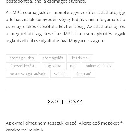
postapontba, ahol a csomagot átveheti.
Az MPL csomagküldés menete egyszerű és átlátható, így
a felhasználók könnyedén végig tudják vinni a folyamatot a
csomag előkészítésétől a kézbesítésig. Az átláthatóság és
a megbízhatóság teszi az MPL-t a csomagküldés egyik
legkedveltebb szolgáltatásává Magyarországon.
csomagküldés
csomagolás
kezdőknek
lépésről lépésre
logisztika
mpl
online vásárlás
postai szolgáltatások
szállítás
útmutató
SZÓLJ HOZZÁ
Az e-mail címet nem tesszük közzé.
A kötelező mezőket
*
karakterrel jelöltük