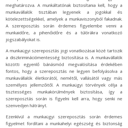
meghatározva. A munkáltatónak biztosítania kell, hogy a
munkavállalók tisztában legyenek a jogokkal és
kötelezettségekkel, amelyek a munkaviszonyból fakadnak.
A szereposztás során érdemes figyelembe venni a
munkaidőre, a pihenőidőre és a túlórákra vonatkozó
jogszabályokat is.
A munkaügyi szereposztás jogi vonatkozásai közé tartozik
a diszkriminációmentesség biztosítása is. A munkavállalók
közötti egyenlő bánásmód megvalósítása érdekében
fontos, hogy a szereposztás ne legyen befolyásolva a
munkavállalók életkorától, nemétől, vallásától vagy más
személyes jellemzőitől. A munkaügyi törvények célja a
tisztességes munkakörülmények biztosítása, így a
szereposztás során is figyelni kell arra, hogy senki ne
szenvedjen hátrányt.
Ezenkívül a munkaügyi szereposztás során érdemes
figyelmet fordítani a munkahelyi egészség és biztonság