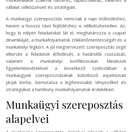
munkavállalók szakmai hátterét, tapasztalatait, valamint a
vállalat célkitűzéseit és stratégiáit.
A munkaügyi szereposztás nemcsak a napi működéshez,
hanem a hosszú távú fejlődéshez is nélkülözhetetlen. Az,
hogy ki milyen feladatokat lát el, meghatározza a csapat
dinamikáját, a munkafolyamatok zökkenőmentességét és a
munkahelyi légkört. A jól megtervezett szereposztás segít
elkerülni a feladatok átfedését, a határidők csúszását,
valamint a munkahelyi konfliktusokat. Mindezek
figyelembevételével a következő szekciókban a
munkaügyek szereposztásának különböző aspektusait
járjuk körbe, bemutatva a legfontosabb tényezőket és
stratégiákat a hatékony munkafolyamatok érdekében.
Munkaügyi szereposztás
alapelvei