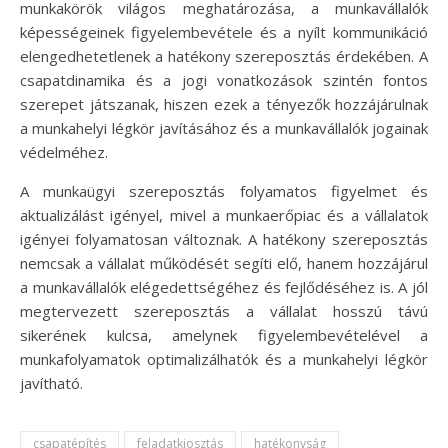
munkakörök világos meghatározása, a munkavállalók
képességeinek figyelembevétele és a nyílt kommunikáció
elengedhetetlenek a hatékony szereposztás érdekében. A
csapatdinamika és a jogi vonatkozások szintén fontos
szerepet játszanak, hiszen ezek a tényezők hozzájárulnak
a munkahelyi légkör javításához és a munkavállalók jogainak
védelméhez.
A munkaügyi szereposztás folyamatos figyelmet és
aktualizálást igényel, mivel a munkaerőpiac és a vállalatok
igényei folyamatosan változnak. A hatékony szereposztás
nemcsak a vállalat működését segíti elő, hanem hozzájárul
a munkavállalók elégedettségéhez és fejlődéséhez is. A jól
megtervezett szereposztás a vállalat hosszú távú
sikerének kulcsa, amelynek figyelembevételével a
munkafolyamatok optimalizálhatók és a munkahelyi légkör
javítható.
csapatépítés
feladatkiosztás
hatékonyság