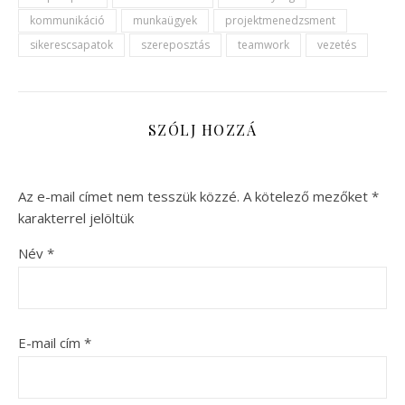
kommunikáció
munkaügyek
projektmenedzsment
sikerescsapatok
szereposztás
teamwork
vezetés
SZÓLJ HOZZÁ
Az e-mail címet nem tesszük közzé.
A kötelező mezőket
*
karakterrel jelöltük
Név
*
E-mail cím
*