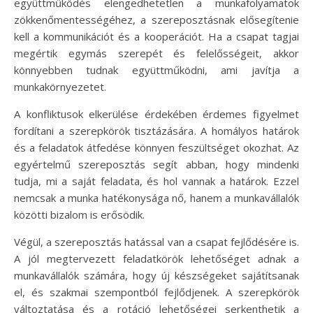
együttműködés elengedhetetlen a munkafolyamatok
zökkenőmentességéhez, a szereposztásnak elősegítenie
kell a kommunikációt és a kooperációt. Ha a csapat tagjai
megértik egymás szerepét és felelősségeit, akkor
könnyebben tudnak együttműködni, ami javítja a
munkakörnyezetet.
A konfliktusok elkerülése érdekében érdemes figyelmet
fordítani a szerepkörök tisztázására. A homályos határok
és a feladatok átfedése könnyen feszültséget okozhat. Az
egyértelmű szereposztás segít abban, hogy mindenki
tudja, mi a saját feladata, és hol vannak a határok. Ezzel
nemcsak a munka hatékonysága nő, hanem a munkavállalók
közötti bizalom is erősödik.
Végül, a szereposztás hatással van a csapat fejlődésére is.
A jól megtervezett feladatkörök lehetőséget adnak a
munkavállalók számára, hogy új készségeket sajátítsanak
el, és szakmai szempontból fejlődjenek. A szerepkörök
változtatása és a rotáció lehetőségei serkenthetik a