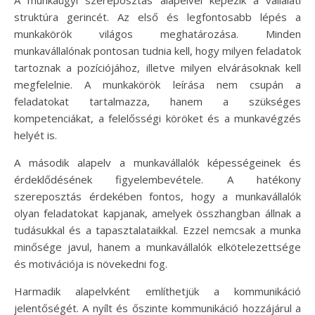
A munkaügyi szereposztás alapelvei képezik a vállalati
struktúra gerincét. Az első és legfontosabb lépés a
munkakörök világos meghatározása. Minden
munkavállalónak pontosan tudnia kell, hogy milyen feladatok
tartoznak a pozíciójához, illetve milyen elvárásoknak kell
megfelelnie. A munkakörök leírása nem csupán a
feladatokat tartalmazza, hanem a szükséges
kompetenciákat, a felelősségi köröket és a munkavégzés
helyét is.
A második alapelv a munkavállalók képességeinek és
érdeklődésének figyelembevétele. A hatékony
szereposztás érdekében fontos, hogy a munkavállalók
olyan feladatokat kapjanak, amelyek összhangban állnak a
tudásukkal és a tapasztalataikkal. Ezzel nemcsak a munka
minősége javul, hanem a munkavállalók elkötelezettsége
és motivációja is növekedni fog.
Harmadik alapelvként említhetjük a kommunikáció
jelentőségét. A nyílt és őszinte kommunikáció hozzájárul a