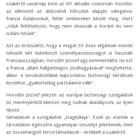
szakértő vasárnap este az M1 aktuális csatornán. Közölte:
az elkövető az áldozatok bőrszíne alapján válogatva,
francia őslakosokat, fehér embereket késelt meg, mert
„róluk feltételezte, hogy nem olvassák a Koránt és nem
iszlám hitűek”.
Azt az értesülést, hogy a magát 33 éves afgánnak mondó
támadó két különböző személyazonosságot is használt
Franciaországban, Horváth József úgy kommentálta: ha ezt
a francia „állam hallgatólagos jóváhagyásával” megtehette,
akkor a bevándorlókkal kapcsolatos biztonsági kérdések
kezelése „gyakorlatilag parttalanná válik”.
Horváth József jelezte: az európai biztonsági szolgálatok
tíz merényletből kilencet meg tudnak akadályozni, az ilyen
típusú
támadások a szolgálatok „tragédiája”. Ezek az esetek a
társadalom egészére ugyanolyan veszélyt jelentenek, mint
az összehangolt terrortámadások – értékelt a szakértő.