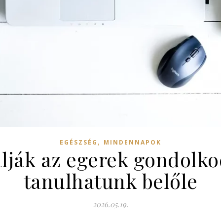
,
EGÉSZSÉG
MINDENNAPOK
álják az egerek gondolko
tanulhatunk belőle
2026.05.19.