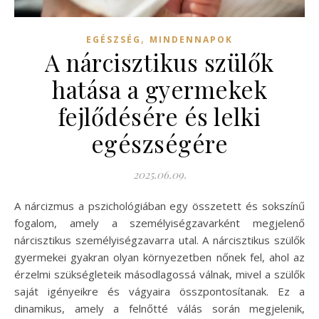
,
EGÉSZSÉG
MINDENNAPOK
A nárcisztikus szülők
hatása a gyermekek
fejlődésére és lelki
egészségére
2025.06.09.
A nárcizmus a pszichológiában egy összetett és sokszínű
fogalom, amely a személyiségzavarként megjelenő
nárcisztikus személyiségzavarra utal. A nárcisztikus szülők
gyermekei gyakran olyan környezetben nőnek fel, ahol az
érzelmi szükségleteik másodlagossá válnak, mivel a szülők
saját igényeikre és vágyaira összpontosítanak. Ez a
dinamikus, amely a felnőtté válás során megjelenik,